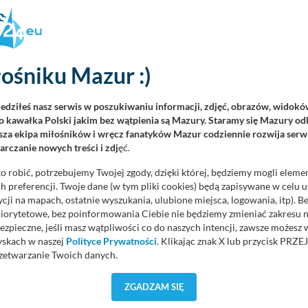
 jez.
Tajty
Wilkasy
, jez.
Niegocin
ośniku Mazur :)
de 600
Balt Tytan 818
5,98 m
2022
30 KM
6
8,48 m
2022
iedziłeś nasz serwis w poszukiwaniu informacji, zdjęć, obrazów, widok
 kawałka Polski jakim bez wątpienia są Mazury. Staramy się Mazury odk
za ekipa miłośników i wręcz fanatyków Mazur codziennie rozwija serwi
rczanie nowych treści i zdj
ęć.
400 zł
570 zł
d
/ doba
cena od
/ doba
o robić, potrzebujemy Twojej zgody, dzięki której, będziemy mogli eleme
 preferencji. Twoje dane (w tym pliki cookies) będą zapisywane w celu 
cji na mapach, ostatnie wyszukania, ulubione miejsca, logowania, itp). 
priorytetowe, bez poinformowania Ciebie nie będziemy zmieniać zakresu 
ezpieczne, jeśli masz wątpliwości co do naszych intencji, zawsze możesz
yskach w naszej
Polityce Prywatności
. Klikając znak X lub przycisk P
zetwarzanie Twoich danych.
orzystuje oraz nie udostępnia Twoich danych innym podmiotom oraz oso
ZGADZAM SIĘ
cja, gdy przekazanie Twoich danych jest elementem usługi (przekazanie d
anie danych w przypadku rezerwacji usług typu: nocleg, czartery, itp). W