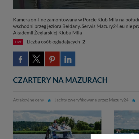
Kamera on-line zamontowana w Porcie Klub Mila na połudn
LIVE
wschodni brzeg jeziora Bełdany. Serwis Mazury24.eu nie pr
Akademii Żeglarskiej Klubu Mila
Liczba osób oglądających
2
LIVE
CZARTERY NA MAZURACH
Atrakcyjne ceny
Jachty zweryfikowane przez Mazury24