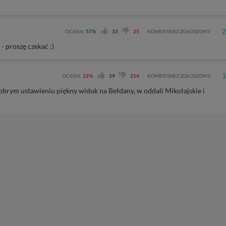
2
OCENA:
57%
33
25
KOMENTARZ ZGŁOSZONY
 proszę czekać :)
1
OCENA:
12%
29
214
KOMENTARZ ZGŁOSZONY
brym ustawieniu piękny widok na Bełdany, w oddali Mikołajskie i