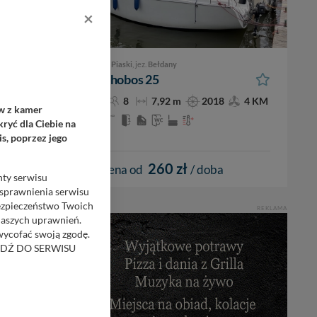
×
Piaski
, jez.
Bełdany
Phobos 25
90 KM
8
7,92 m
2018
4 KM
ów z kamer
ryć dla Ciebie na
s, poprzez jego
260 zł
cena od
/ doba
nty serwisu
usprawnienia serwisu
Bezpieczeństwo Twoich
REKLAMA
naszych uprawnień.
 wycofać swoją zgodę.
RZEJDŹ DO SERWISU
bom trzecim.
anych z formularza
ięcej informacji o