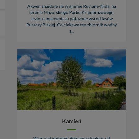
Akwen znajduje się w gminie Ruciane-Nida, na
terenie Mazurskiego Parku Krajobrazowego.
Jezioro malowniczo położone wśród lasów
Puszczy Piskiej. Co ciekawe ten zbiornik wodny
z...
Kamień
Wieś nad jeziorem Bełdany oddalona od