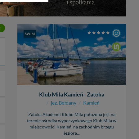
bą ul. Wiejska 17,
Z
SWJM
ęcia, zabronić ich
praw w odniesieniu do
lików - w pewnych
Klub Mila Kamień - Zatoka
/
jez. Bełdany
/
Kamień
Zatoka Akademii Klubu Mila położona jest na
terenie ośrodka wypoczynkowego Klub Mila w
miejscowości Kamień, na zachodnim brzegu
jeziora...