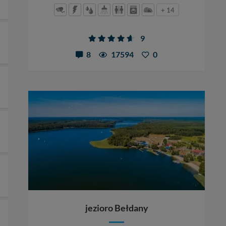
+ 14
9
8
17594
0
jezioro Bełdany