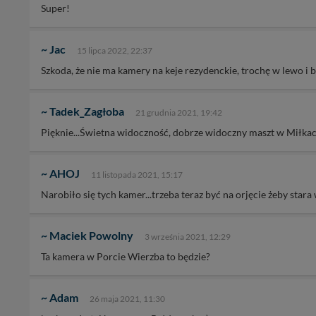
Super!
~ Jac
15 lipca 2022, 22:37
Szkoda, że nie ma kamery na keje rezydenckie, trochę w lewo i 
~ Tadek_Zagłoba
21 grudnia 2021, 19:42
Pięknie...Świetna widoczność, dobrze widoczny maszt w Miłk
~ AHOJ
11 listopada 2021, 15:17
Narobiło się tych kamer...trzeba teraz być na orjęcie żeby star
~ Maciek Powolny
3 września 2021, 12:29
Ta kamera w Porcie Wierzba to będzie?
~ Adam
26 maja 2021, 11:30