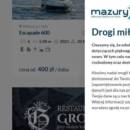
Wilkasy
, jez.
Tajty
Wilkasy
,
Drogi mił
Escapade 600
Escapa
6
5,98 m
2021
20 KM
6
Cieszymy się, że odw
dotyczących pięknego
nowo. W tym celu nas
rozbudowę oraz dosta
400 zł
cena od
/ doba
cena o
Abyśmy nadal mogli t
dostosować do Twoich
(zapamiętywanie pozy
danych jest dla nas 
Twoje dane są u nas b
Więcej informacji uz
wyrażasz zgodę na pr
Nasz serwis nie wyk
Wyjątkiem jest sytua
kontaktowego, przekaz