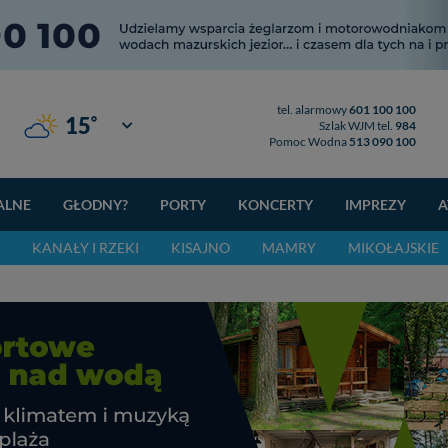
tel. alarmowy
601 100 100
°
15
Giżycko
Szlak WJM tel.
984
Pomoc Wodna
513 090 100
ALNE
GŁODNY?
PORTY
KONCERTY
IMPREZY
A
KANAŁY I RZEKI
KISAJNO
MAMRY
MIKOŁAJSKIE