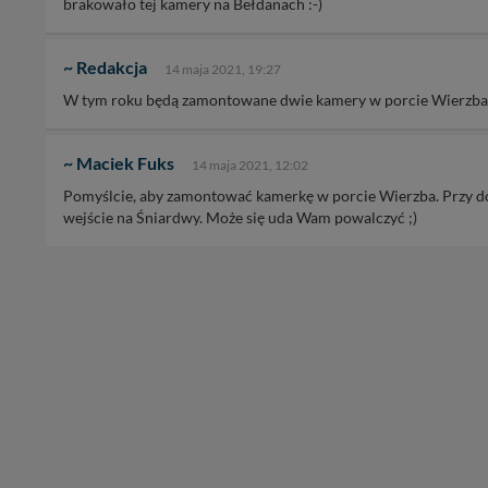
brakowało tej kamery na Bełdanach :-)
~ Redakcja
14 maja 2021, 19:27
W tym roku będą zamontowane dwie kamery w porcie Wierzba -
~ Maciek Fuks
14 maja 2021, 12:02
Pomyślcie, aby zamontować kamerkę w porcie Wierzba. Przy do
wejście na Śniardwy. Może się uda Wam powalczyć ;)