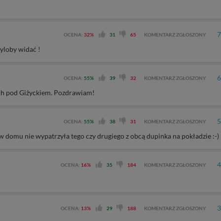
7
OCENA:
32%
31
65
KOMENTARZ ZGŁOSZONY
byloby widać !
6
OCENA:
55%
39
32
KOMENTARZ ZGŁOSZONY
ach pod Giżyckiem. Pozdrawiam!
5
OCENA:
55%
38
31
KOMENTARZ ZGŁOSZONY
a w domu nie wypatrzyła tego czy drugiego z obcą dupinka na pokładzie :-)
4
OCENA:
16%
35
184
KOMENTARZ ZGŁOSZONY
3
OCENA:
13%
29
188
KOMENTARZ ZGŁOSZONY