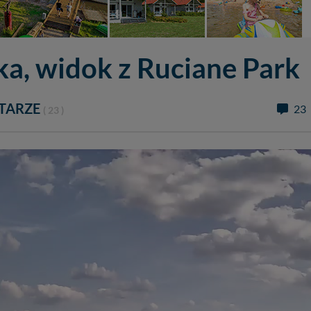
ka, widok z Ruciane Park
TARZE
23
( 23 )