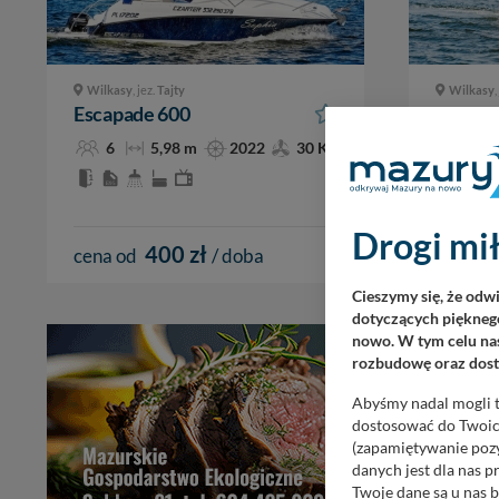
Wilkasy
, jez.
Tajty
Wilkasy
,
Escapade 600
Escapa
6
5,98 m
2022
30 KM
6
Drogi mił
400 zł
cena od
/ doba
cena o
Cieszymy się, że odw
dotyczących pięknego
nowo. W tym celu nas
rozbudowę oraz dosta
Abyśmy nadal mogli t
dostosować do Twoich
(zapamiętywanie pozy
danych jest dla nas 
Twoje dane są u nas b