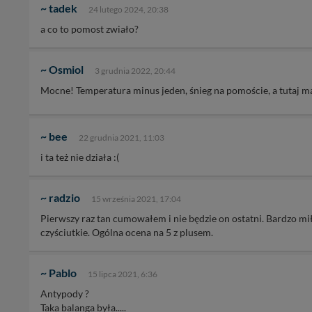
~ tadek
24 lutego 2024, 20:38
a co to pomost zwiało?
~ Osmiol
3 grudnia 2022, 20:44
Mocne! Temperatura minus jeden, śnieg na pomoście, a tutaj m
~ bee
22 grudnia 2021, 11:03
i ta też nie działa :(
~ radzio
15 września 2021, 17:04
Pierwszy raz tan cumowałem i nie będzie on ostatni. Bardzo mi
czyściutkie. Ogólna ocena na 5 z plusem.
~ Pablo
15 lipca 2021, 6:36
Antypody ?
Taka balanga była.....