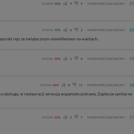
21
OCENA:
50%
9
9
KOMENTARZ ZGŁOSZONY
20
OCENA:
75%
6
2
KOMENTARZ ZGŁOSZONY
azurski rejs ze świątecznym oświetleniem na wantach.
19
OCENA:
20%
2
8
KOMENTARZ ZGŁOSZONY
18
OCENA:
42%
8
11
KOMENTARZ ZGŁOSZONY
ła obsługa, w restauracji serwują wspaniałe potrawy. Zaplecze sanitarne
17
OCENA:
22%
2
7
KOMENTARZ ZGŁOSZONY