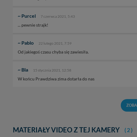
~ Purcel
7 czerwca 2021, 5:43
... pewnie strajk!
~ Pablo
22 lutego 2021, 7:59
Od jakiegoś czasu chyba się zawiesiła.
~ Bla
15 stycznia 2021, 12:58
W końcu Prawdziwa zima dotarła do nas
ZOBA
MATERIAŁY VIDEO Z TEJ KAMERY
( 2 )