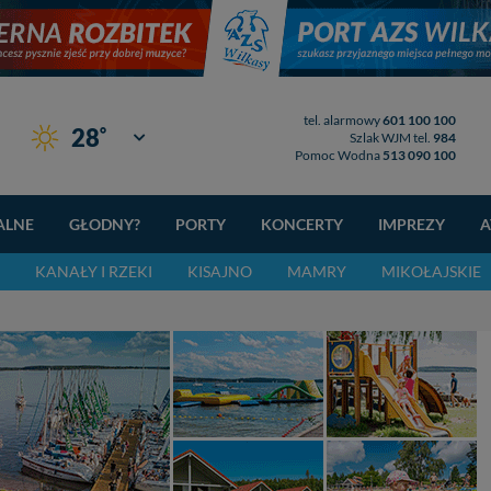
tel. alarmowy
601 100 100
°
28
Giżycko
Szlak WJM tel.
984
Pomoc Wodna
513 090 100
ALNE
GŁODNY?
PORTY
KONCERTY
IMPREZY
A
KANAŁY I RZEKI
KISAJNO
MAMRY
MIKOŁAJSKIE