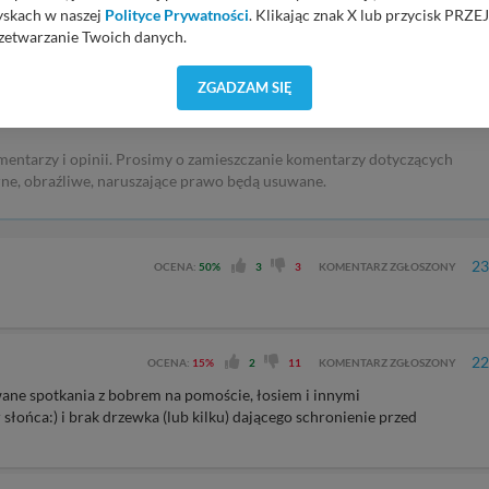
yskach w naszej
Polityce Prywatności
. Klikając znak X lub przycisk P
zetwarzanie Twoich danych.
orzystuje oraz nie udostępnia Twoich danych innym podmiotom oraz oso
ZGADZAM SIĘ
DODAJ KOMENTAR
cja, gdy przekazanie Twoich danych jest elementem usługi (przekazanie d
anie danych w przypadku rezerwacji usług typu: nocleg, czartery, itp). W
lności serwisu w
Regulaminie Serwisu
.
mentarzy i opinii. Prosimy o zamieszczanie komentarzy dotyczących
ch danych jest: Agencja Reklamowa Kreacja Monika Borkowska, z siedzi
rne, obraźliwe, naruszające prawo będą usuwane.
sz z nami skontaktować się za pośrednictwem tej
strony
.
sz: zażądać dostępu do swoich danych, zażądać ich poprawienia lub usuni
taj jednak, że nie zawsze jest możliwe techniczne zrealizowanie Twoich 
23
OCENA:
50%
3
3
KOMENTARZ ZGŁOSZONY
 w plikach cookies. Twoja przeglądarka umożliwia Ci skasowanie tych p
my tego zrobić za Ciebie.
 miłego odkrywania Mazur na nowo...
22
OCENA:
15%
2
11
KOMENTARZ ZGŁOSZONY
ane spotkania z bobrem na pomoście, łosiem i innymi
łońca:) i brak drzewka (lub kilku) dającego schronienie przed