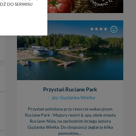
RZEJDŹ DO SERWISU
bom trzecim.
Z
anych z formularza
SWJM
ięcej informacji o
bą ul. Wiejska 17,
ęcia, zabronić ich
praw w odniesieniu do
lików - w pewnych
Przystań Ruciane Park
/
jez. Guzianka Wielka
Przystań położona przy resorcie wakacyjnym
Ruciane Park - Mazury resort & spa, obok miasta
Ruciane-Nida, na zachodnim brzegu jeziora
Guzianka Wielka. Do dyspozycji żeglarzy kilka
pomostów,...