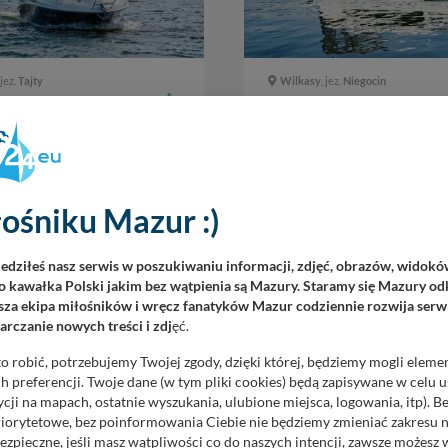
 jez.
Tajty
Wilkasy
, jez.
Niegocin
de 600
Balt Tytan 818
5,98 m
2021
20 KM
6
8,48 m
2022
ośniku Mazur :)
400 zł
570 zł
d
/ doba
cena od
/ doba
iedziłeś nasz serwis w poszukiwaniu informacji, zdjęć, obrazów, widok
 kawałka Polski jakim bez wątpienia są Mazury. Staramy się Mazury odk
za ekipa miłośników i wręcz fanatyków Mazur codziennie rozwija serwi
rczanie nowych treści i zdj
ęć.
o robić, potrzebujemy Twojej zgody, dzięki której, będziemy mogli eleme
 preferencji. Twoje dane (w tym pliki cookies) będą zapisywane w celu 
cji na mapach, ostatnie wyszukania, ulubione miejsca, logowania, itp). 
priorytetowe, bez poinformowania Ciebie nie będziemy zmieniać zakresu 
ezpieczne, jeśli masz wątpliwości co do naszych intencji, zawsze możesz