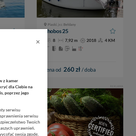
Piaski
, jez.
Bełdany
Phobos 25
×
90 KM
8
7,92 m
2018
4 KM
260 zł
cena od
/ doba
ów z kamer
ryć dla Ciebie na
REKLAMA
s, poprzez jego
nty serwisu
usprawnienia serwisu
Bezpieczeństwo Twoich
naszych uprawnień.
 wycofać swoją zgodę.