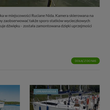
ka w miejscowości Ruciane Nida. Kamera skierowana na
ożemy zaobserwować także sporo statków wycieczkowych
azuje dźwięku - została zamontowana dzięki uprzejmości
DOŁĄCZ DO NAS
UPRAWNIENIA