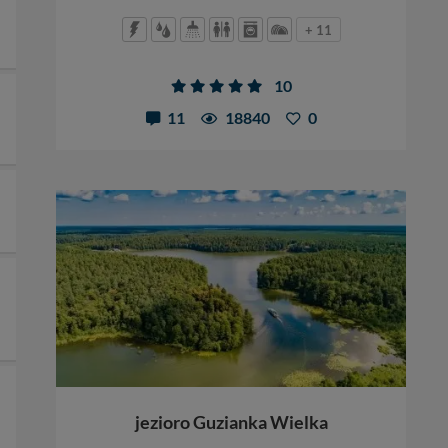
+ 11
10
11
18840
0
jezioro Guzianka Wielka