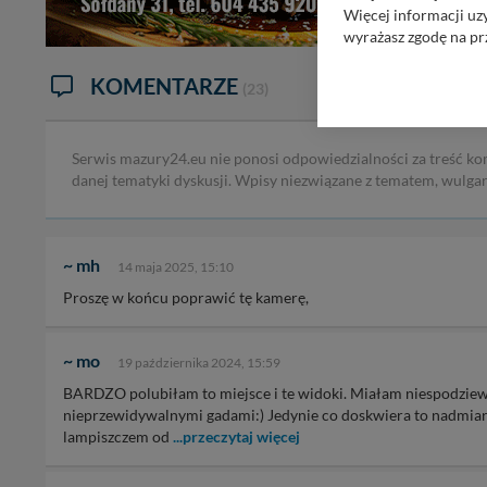
Więcej informacji uz
wyrażasz zgodę na pr
Nasz serwis nie wyk
KOMENTARZE
(23)
Wyjątkiem jest sytua
kontaktowego, przekaz
zasadach i funkcjona
Serwis mazury24.eu nie ponosi odpowiedzialności za treść ko
Administratorem Twoi
danej tematyki dyskusji. Wpisy niezwiązane z tematem, wulga
11-500 Giżycko. Może
W każdej chwili może
przetwarzania. Pamię
~ mh
14 maja 2025, 15:10
informacji zawartych
Proszę w końcu poprawić tę kamerę,
przypadkach nie może
Dziękujemy, i życzmy
~ mo
19 października 2024, 15:59
BARDZO polubiłam to miejsce i te widoki. Miałam niespodziew
nieprzewidywalnymi gadami:) Jedynie co doskwiera to nadmiar s
lampiszczem od
...przeczytaj więcej