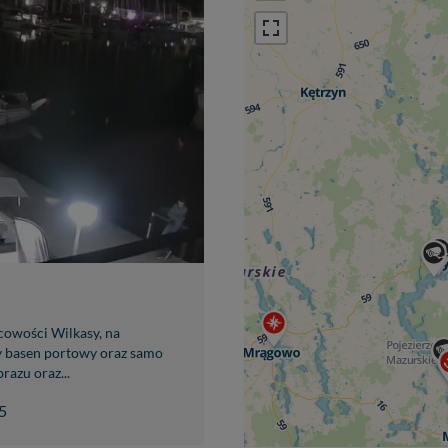
owości Wilkasy, na
y basen portowy oraz samo
razu oraz...
5