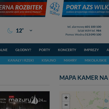
tel. alarmowy
601 100 100
°
12
Giżycko
Szlak WJM tel.
984
Pomoc Wodna
513 090 100
ALNE
GŁODNY?
PORTY
KONCERTY
IMPREZY
A
KANAŁY I RZEKI
KISAJNO
MAMRY
MIKOŁAJSKIE
MAPA KAMER NA
+
−