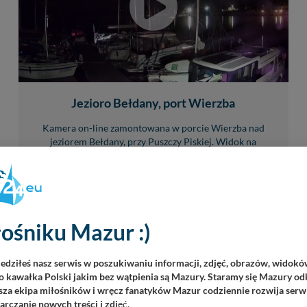
Jezioro Bełdany, port Wierzba
Kamera on-line zamontowana w porcie Wierzba nad
jeziorem Bełdany, przy Puszczy Piskiej. Widok na
wschodnią część zatoki i zabudowę portową. W...
10
26864
ośniku Mazur :)
iedziłeś nasz serwis w poszukiwaniu informacji, zdjęć, obrazów, widok
 kawałka Polski jakim bez wątpienia są Mazury. Staramy się Mazury odk
za ekipa miłośników i wręcz fanatyków Mazur codziennie rozwija serwi
rczanie nowych treści i zdj
ęć.