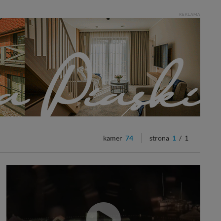
REKLAMA
kamer
74
strona
1
/ 1