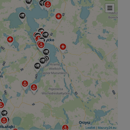
Leaflet
|
Mazury24.eu