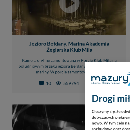
Jezioro Bełdany, Marina Akademia
Żeglarska Klub Mila
Kamera on-line zamontowana w Porcie Klub Mila na
południowym brzegu jeziora Bełdany z widokiem na keje
mariny. W porcie zamontowana jest...
1
10
559794
LIVE
Drogi mił
Cieszymy się, że odw
dotyczących pięknego
nowo. W tym celu nas
rozbudowę oraz dosta