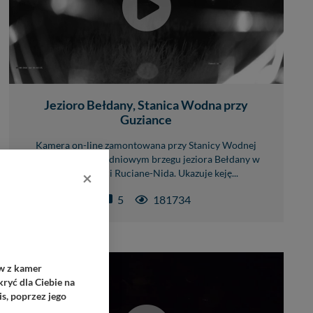
Jezioro Bełdany, Stanica Wodna przy
Guziance
Kamera on-line zamontowana przy Stanicy Wodnej
Guzianka, na południowym brzegu jeziora Bełdany w
×
miejscowości Ruciane-Nida. Ukazuje keję...
5
181734
ów z kamer
ryć dla Ciebie na
s, poprzez jego