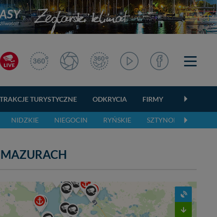
TRAKCJE TURYSTYCZNE
ODKRYCIA
FIRMY
OGŁOSZEN
NIDZKIE
NIEGOCIN
RYŃSKIE
SZTYNORCKIE
Ś
 MAZURACH