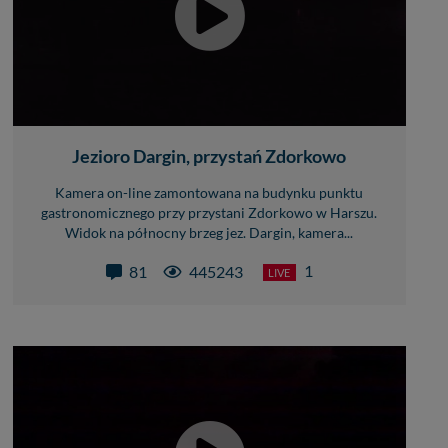
Jezioro Dargin, przystań Zdorkowo
Kamera on-line zamontowana na budynku punktu
gastronomicznego przy przystani Zdorkowo w Harszu.
Widok na północny brzeg jez. Dargin, kamera...
1
81
445243
LIVE