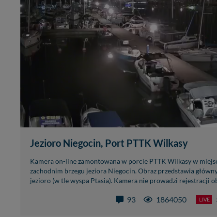
Jezioro Niegocin, Port PTTK Wilkasy
Kamera on-line zamontowana w porcie PTTK Wilkasy w miejsc
zachodnim brzegu jeziora Niegocin. Obraz przedstawia główn
jezioro (w tle wyspa Ptasia). Kamera nie prowadzi rejestracji ob
93
1864050
LIVE