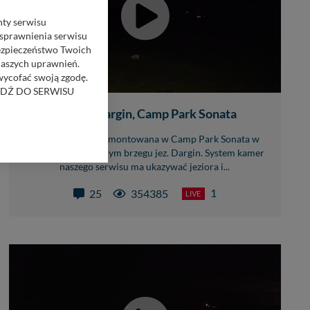
nty serwisu
usprawnienia serwisu
Bezpieczeństwo Twoich
naszych uprawnień.
 wycofać swoją zgodę.
RZEJDŹ DO SERWISU
Jezioro Dargin, Camp Park Sonata
bom trzecim.
Kamera on-line zamontowana w Camp Park Sonata w
anych z formularza
Harszu, na północnym brzegu jez. Dargin. System kamer
ięcej informacji o
naszego serwisu ma ukazywać jeziora i...
1
25
354385
LIVE
bą ul. Wiejska 17,
ęcia, zabronić ich
praw w odniesieniu do
lików - w pewnych