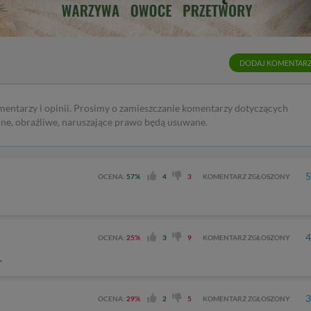
lności serwisu w
Regulaminie Serwisu
.
ch danych jest: Agencja Reklamowa Kreacja Monika Borkowska, z siedzi
sz z nami skontaktować się za pośrednictwem tej
strony
.
DODAJ KOMENTAR
sz: zażądać dostępu do swoich danych, zażądać ich poprawienia lub usuni
taj jednak, że nie zawsze jest możliwe techniczne zrealizowanie Twoich 
 w plikach cookies. Twoja przeglądarka umożliwia Ci skasowanie tych p
mentarzy i opinii. Prosimy o zamieszczanie komentarzy dotyczących
my tego zrobić za Ciebie.
rne, obraźliwe, naruszające prawo będą usuwane.
 miłego odkrywania Mazur na nowo...
5
OCENA:
57%
4
3
KOMENTARZ ZGŁOSZONY
4
OCENA:
25%
3
9
KOMENTARZ ZGŁOSZONY
.
3
OCENA:
29%
2
5
KOMENTARZ ZGŁOSZONY