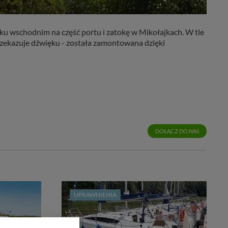
 wschodnim na część portu i zatokę w Mikołajkach. W tle
rzekazuje dźwięku - została zamontowana dzięki
DOŁĄCZ DO NAS
UPRAWNIENIA