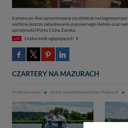
Kamera on-line zamontowana na obiekcie noclegowym portu
LIVE
widzimy jeszcze zabudowania popularnego Hotelu oraz samy
uprzejmości Portu Cicha Zatoka.
Liczba osób oglądających
1
LIVE
CZARTERY NA MAZURACH
Atrakcyjne ceny
Jachty zweryfikowane przez Mazury24