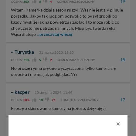
19
OCENA:
56%
5
4
KOMENTARZ ZGŁOSZONY
Witam. Kamerka działa sezon ruszył. Wąs nie jest zły pilnuje
porządku. Jakby tak ludziom pozwolić to by syf zrobili bo
każdy myśli że jak na powietrzu i zapłacił to może robić co
chce często nie patrząc na innych. Musi być twarda ręką
Wąsa dlatego
...przeczytaj więcej
~ Turystka
31 marca 2025, 18:35
18
OCENA:
71%
5
2
KOMENTARZ ZGŁOSZONY
No proszę rynna pięknie wyczyszczona, tylko kamera się
obróciła i nie ma jak podglądać.????
~ kacper
15 sierpnia 2024, 11:49
17
OCENA:
38%
13
21
KOMENTARZ ZGŁOSZONY
Proszę o skierowanie kamery na jezioro, dziękuję :)
×
~ Piotr
1 sierpnia 2024, 16:42
16
OCENA:
11%
1
8
KOMENTARZ ZGŁOSZONY