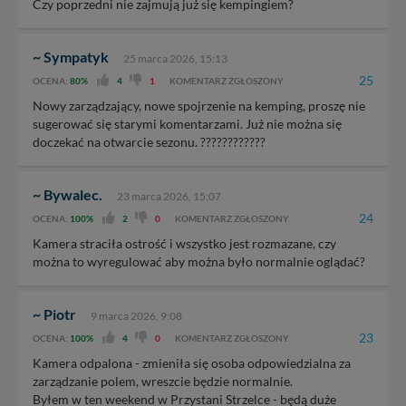
Czy poprzedni nie zajmują już się kempingiem?
~ Sympatyk
25 marca 2026, 15:13
25
OCENA:
80%
4
1
KOMENTARZ ZGŁOSZONY
Nowy zarządzający, nowe spojrzenie na kemping, proszę nie
sugerować się starymi komentarzami. Już nie można się
doczekać na otwarcie sezonu. ????????????
~ Bywalec.
23 marca 2026, 15:07
24
OCENA:
100%
2
0
KOMENTARZ ZGŁOSZONY
Kamera straciła ostrość i wszystko jest rozmazane, czy
można to wyregulować aby można było normalnie oglądać?
~ Piotr
9 marca 2026, 9:08
23
OCENA:
100%
4
0
KOMENTARZ ZGŁOSZONY
Kamera odpalona - zmieniła się osoba odpowiedzialna za
zarządzanie polem, wreszcie będzie normalnie.
Byłem w ten weekend w Przystani Strzelce - będą duże