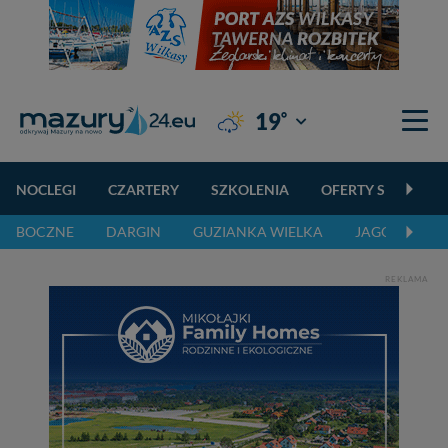
°
19
Giżycko
NOCLEGI
CZARTERY
SZKOLENIA
OFERTY SPECJALN
BOCZNE
DARGIN
GUZIANKA WIELKA
JAGODNE
REKLAMA