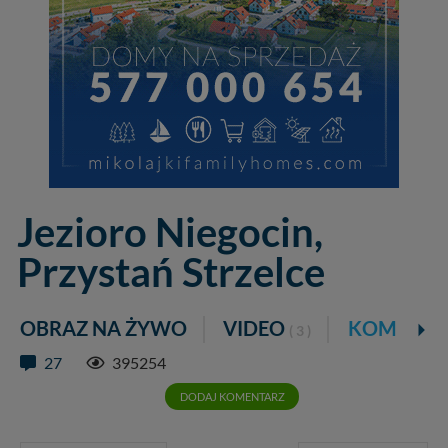
Jezioro Niegocin,
Przystań Strzelce
OBRAZ NA ŻYWO
VIDEO
KOMENTA
( 3 )
27
395254
DODAJ KOMENTARZ