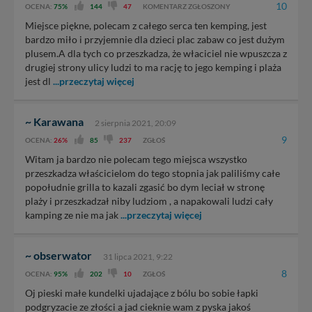
zabronić ich przetwarzania. Pamiętaj jednak, że nie
10
OCENA:
75%
144
47
KOMENTARZ ZGŁOSZONY
zawsze jest możliwe techniczne zrealizowanie Twoich
Miejsce piękne, polecam z całego serca ten kemping, jest
praw w odniesieniu do informacji zawartych w plikach
bardzo miło i przyjemnie dla dzieci plac zabaw co jest dużym
cookies. Twoja przeglądarka umożliwia Ci skasowanie
plusem.A dla tych co przeszkadza, że właciciel nie wpuszcza z
tych plików - w pewnych przypadkach nie możemy tego
drugiej strony ulicy ludzi to ma rację to jego kemping i plaża
zrobić za Ciebie.
jest dl
...przeczytaj więcej
Dziękujemy, i życzmy miłego odkrywania Mazur na
nowo...
~ Karawana
2 sierpnia 2021, 20:09
9
OCENA:
26%
85
237
ZGŁOŚ
Witam ja bardzo nie polecam tego miejsca wszystko
przeszkadza właścicielom do tego stopnia jak paliliśmy całe
popołudnie grilla to kazali zgasić bo dym leciał w stronę
plaży i przeszkadzał niby ludziom , a napakowali ludzi cały
kamping ze nie ma jak
...przeczytaj więcej
~ obserwator
31 lipca 2021, 9:22
8
OCENA:
95%
202
10
ZGŁOŚ
Oj pieski małe kundelki ujadające z bólu bo sobie łapki
podgryzacie ze złości a jad cieknie wam z pyska jakoś