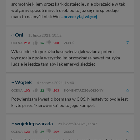
sromotnie kijem przez kark dostajecie , nie obrażajcie w tak
wulgarny sposób innych osób bo to już się nie sprzedaje
mam tu na myśli nick Wo
...przeczytaj więcej
~ Oni
15 lipca 2021, 10:52
7
OCENA:
21%
56
208
ZGŁOŚ
Własciciele to porażka kase wiedza jak wziac a potem
wyrzucaja z pola wszystko im przeszkadza nawet muzyka
ludzie je jezdza tam aby jak emeryci siedzieć
~ Wojtek
4 czerwca 2021, 16:40
6
OCENA:
10%
22
203
KOMENTARZ ZGŁOSZONY
Potwierdzam kwestię bosmana w COS. Niestety to bydle jest
kryte przez "kierownika" bo to jego kumpel.
~ wujeklepszarada
21 kwietnia 2021, 11:47
5
OCENA:
12%
29
209
ZGŁOŚ