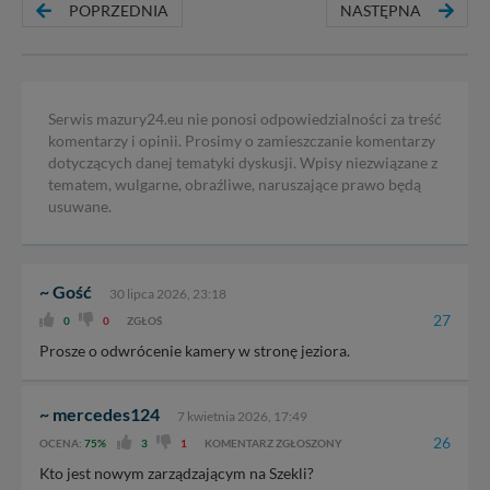
POPRZEDNIA
NASTĘPNA
Serwis mazury24.eu nie ponosi odpowiedzialności za treść
komentarzy i opinii. Prosimy o zamieszczanie komentarzy
dotyczących danej tematyki dyskusji. Wpisy niezwiązane z
tematem, wulgarne, obraźliwe, naruszające prawo będą
usuwane.
~ Gość
30 lipca 2026, 23:18
27
0
0
ZGŁOŚ
Prosze o odwrócenie kamery w stronę jeziora.
~ mercedes124
7 kwietnia 2026, 17:49
26
OCENA:
75%
3
1
KOMENTARZ ZGŁOSZONY
Kto jest nowym zarządzającym na Szekli?