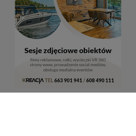
Portal Turystyczny mazury24.eu
tel. 608 490 111 (Info)
info@mazury24.eu - formularz kontaktowy.