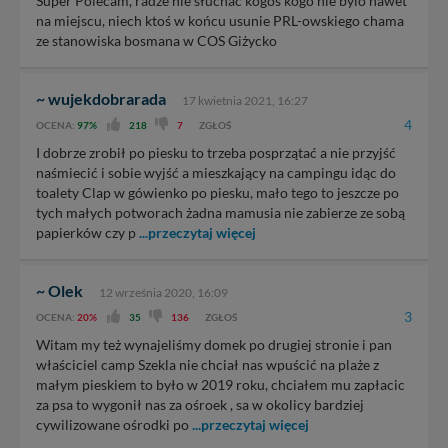
Super Polecam, radze nie słuchać kogoś kogo nie bylo nawet
na miejscu, niech ktoś w końcu usunie PRL-owskiego chama
ze stanowiska bosmana w COS Giżycko
~ wujekdobrarada
17 kwietnia 2021, 16:27
4
OCENA:
97%
218
7
ZGŁOŚ
I dobrze zrobił po piesku to trzeba posprzątać a nie przyjść
naśmiecić i sobie wyjść a mieszkający na campingu idąc do
toalety Clap w gówienko po piesku, mało tego to jeszcze po
tych małych potworach żadna mamusia nie zabierze ze sobą
papierków czy p
...przeczytaj więcej
~ Olek
12 września 2020, 16:09
3
OCENA:
20%
35
136
ZGŁOŚ
Witam my też wynajeliśmy domek po drugiej stronie i pan
właściciel camp Szekla nie chciał nas wpuścić na plaże z
małym pieskiem to było w 2019 roku, chciałem mu zapłacic
za psa to wygonił nas za ośroek , sa w okolicy bardziej
cywilizowane ośrodki po
...przeczytaj więcej