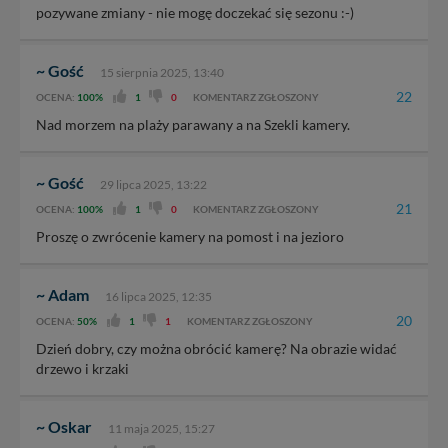
pozywane zmiany - nie mogę doczekać się sezonu :-)
~ Gość
15 sierpnia 2025, 13:40
22
OCENA:
100%
1
0
KOMENTARZ ZGŁOSZONY
Nad morzem na plaży parawany a na Szekli kamery.
~ Gość
29 lipca 2025, 13:22
21
OCENA:
100%
1
0
KOMENTARZ ZGŁOSZONY
Proszę o zwrócenie kamery na pomost i na jezioro
~ Adam
16 lipca 2025, 12:35
20
OCENA:
50%
1
1
KOMENTARZ ZGŁOSZONY
Dzień dobry, czy można obrócić kamerę? Na obrazie widać
drzewo i krzaki
~ Oskar
11 maja 2025, 15:27