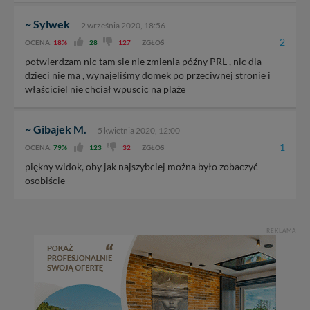
~ Sylwek
2 września 2020, 18:56
2
OCENA:
18%
28
127
ZGŁOŚ
potwierdzam nic tam sie nie zmienia późny PRL , nic dla
dzieci nie ma , wynajeliśmy domek po przeciwnej stronie i
właściciel nie chciał wpuscic na plaże
~ Gibajek M.
5 kwietnia 2020, 12:00
1
OCENA:
79%
123
32
ZGŁOŚ
piękny widok, oby jak najszybciej można było zobaczyć
osobiście
REKLAMA