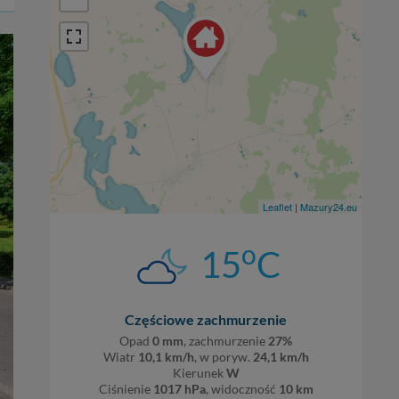
Leaflet
|
Mazury24.eu
o
15
C
Częściowe zachmurzenie
Opad
0 mm
, zachmurzenie
27%
Wiatr
10,1 km/h
, w poryw.
24,1 km/h
Kierunek
W
Ciśnienie
1017 hPa
, widoczność
10 km