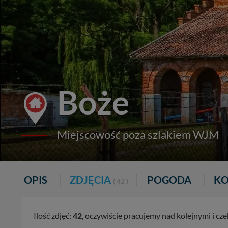
Boże
Miejscowość poza szlakiem WJM
OPIS
ZDJĘCIA
POGODA
KO
( 42 )
Ilość zdjęć:
42
, oczywiście pracujemy nad kolejnymi i c