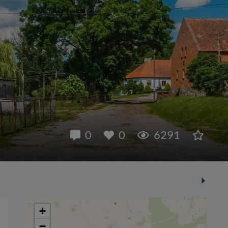
0
0
6291
+
−