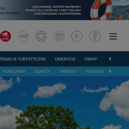
TRAKCJE TURYSTYCZNE
ODKRYCIA
FIRMY
OGŁOSZEN
PORADNIKI
SZANTY
IMPREZY
POGODA