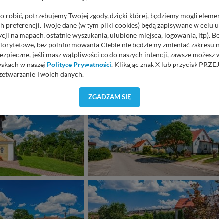
o robić, potrzebujemy Twojej zgody, dzięki której, będziemy mogli eleme
 preferencji. Twoje dane (w tym pliki cookies) będą zapisywane w celu 
cji na mapach, ostatnie wyszukania, ulubione miejsca, logowania, itp). 
priorytetowe, bez poinformowania Ciebie nie będziemy zmieniać zakresu 
ezpieczne, jeśli masz wątpliwości co do naszych intencji, zawsze możesz
yskach w naszej
Polityce Prywatności
. Klikając znak X lub przycisk P
zetwarzanie Twoich danych.
orzystuje oraz nie udostępnia Twoich danych innym podmiotom oraz oso
ZGADZAM SIĘ
cja, gdy przekazanie Twoich danych jest elementem usługi (przekazanie d
anie danych w przypadku rezerwacji usług typu: nocleg, czartery, itp). W
lności serwisu w
Regulaminie Serwisu
.
ch danych jest: Agencja Reklamowa Kreacja Monika Borkowska, z siedzi
sz z nami skontaktować się za pośrednictwem tej
strony
.
sz: zażądać dostępu do swoich danych, zażądać ich poprawienia lub usuni
taj jednak, że nie zawsze jest możliwe techniczne zrealizowanie Twoich 
 w plikach cookies. Twoja przeglądarka umożliwia Ci skasowanie tych p
my tego zrobić za Ciebie.
 miłego odkrywania Mazur na nowo...