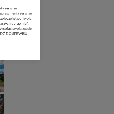
nty serwisu
usprawnienia serwisu
Bezpieczeństwo Twoich
naszych uprawnień.
 wycofać swoją zgodę.
RZEJDŹ DO SERWISU
bom trzecim.
anych z formularza
ięcej informacji o
bą ul. Wiejska 17,
ęcia, zabronić ich
praw w odniesieniu do
lików - w pewnych