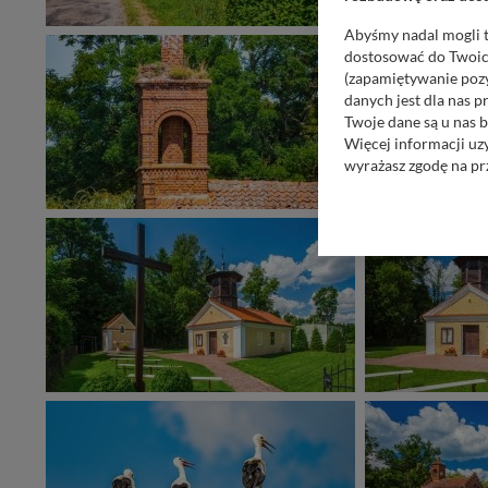
Abyśmy nadal mogli t
dostosować do Twoich
(zapamiętywanie pozy
danych jest dla nas 
Twoje dane są u nas b
Więcej informacji uz
wyrażasz zgodę na pr
Nasz serwis nie wyk
Wyjątkiem jest sytua
kontaktowego, przekaz
zasadach i funkcjona
Administratorem Twoi
11-500 Giżycko. Może
W każdej chwili może
przetwarzania. Pamię
informacji zawartych
przypadkach nie może
Dziękujemy, i życzmy