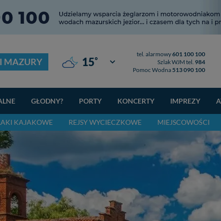
tel. alarmowy
601 100 100
°
15
I MAZURY
Giżycko
Szlak WJM tel.
984
Pomoc Wodna
513 090 100
ALNE
GŁODNY?
PORTY
KONCERTY
IMPREZY
A
LAKI KAJAKOWE
REJSY WYCIECZKOWE
MIEJSCOWOŚCI