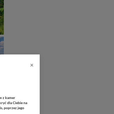
×
ów z kamer
ryć dla Ciebie na
s, poprzez jego