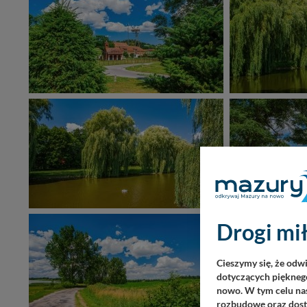
Drogi mił
Cieszymy się, że odw
dotyczących pięknego
nowo. W tym celu nas
rozbudowę oraz dosta