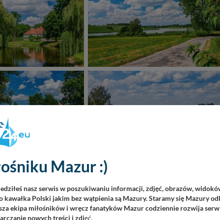
ośniku Mazur :)
iedziłeś nasz serwis w poszukiwaniu informacji, zdjęć, obrazów, widok
 kawałka Polski jakim bez wątpienia są Mazury. Staramy się Mazury odk
za ekipa miłośników i wręcz fanatyków Mazur codziennie rozwija serwi
rczanie nowych treści i zdj
ęć.