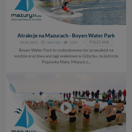
Atrakcje na Mazurach - Boyen Water Park
POLECANE
20.07.2021
3min 56s
5151
/
Boyen Water Park to rozbudowany tor przeszkód na
wodzie oraz dwa wyciągi wake'owe w Giżycku, na jeziorze
Popówka Mała. Miejsce z...