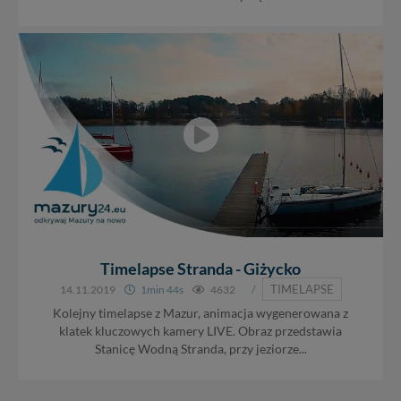
Timelapse Stranda - Giżycko
TIMELAPSE
14.11.2019
1min 44s
4632
/
Kolejny timelapse z Mazur, animacja wygenerowana z
klatek kluczowych kamery LIVE. Obraz przedstawia
Stanicę Wodną Stranda, przy jeziorze...