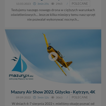
POLECANE
13.03.2023
3min 25s
2965
/
Testujemy naszego nowego drona w cięższych warunkach
oświetleniowych... Jeszcze kilka miesięcy temu nasz sprzęt
nie pozwalał wykonywać nocnych...
Mazury Air Show 2022, Giżycko - Kętrzyn, 4K
POLECANE
09.09.2022
5min 12s
3063
/
W dniach 6-7 sierpnia 2022 r. mieliśmy okazję poznać od