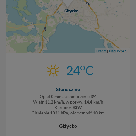
Leaflet
|
Mazury24.eu
o
24
C
Słonecznie
Opad
0 mm
, zachmurzenie
3%
Wiatr
11,2 km/h
, w poryw.
14,4 km/h
Kierunek
SSW
Ciśnienie
1021 hPa
, widoczność
10 km
Giżycko