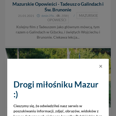
Mazurskie Opowieści - Tadeusz o Galindach i
Św. Brunonie
MAZURSKIE
21.01.2021
6min 25s
3581
/
OPOWIEŚCI
Kolejny film z Tadeuszem jako głównym mówcą, tym
razem o Galindach w Giżycku, i świętych Wojciechu i
Brunonie. Ciekawa lekcja...
×
Drogi miłośniku Mazur
:)
Cieszymy się, że odwiedziłeś nasz serwis w
poszukiwaniu informacji, zdjęć, obrazów, widoków z