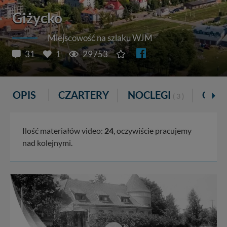
Giżycko
Miejscowość na szlaku WJM
31
1
29753
OPIS
CZARTERY
NOCLEGI
GAS
( 3 )
Ilość materiałów video:
24
, oczywiście pracujemy
nad kolejnymi.