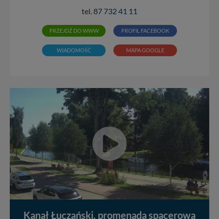
tel.
87 732 41 11
PRZEJDŹ DO WWW
PROFIL FACEBOOK
WIADOMOŚĆ
MAPA GOOGLE
Kanał Łuczański, promenada spacerowa