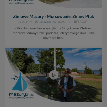
Zimowe Mazury - Morsowanie, Zimny Ptak
RELACJE
09.02.2021
3min 43s
3705
/
Kilka dni temu towarzyszyliśmy Giżyckiemu Klubowi
Morsów "Zimny Ptak" podczas, ich typowego dnia... Nie
obyło się bez...