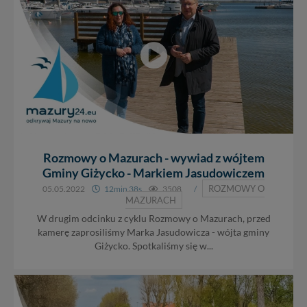
Rozmowy o Mazurach - wywiad z wójtem
Gminy Giżycko - Markiem Jasudowiczem
ROZMOWY O
05.05.2022
12min 38s
3508
/
MAZURACH
W drugim odcinku z cyklu Rozmowy o Mazurach, przed
kamerę zaprosiliśmy Marka Jasudowicza - wójta gminy
Giżycko. Spotkaliśmy się w...