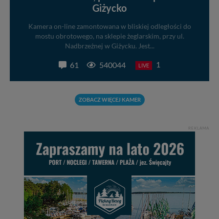
Giżycko
Kamera on-line zamontowana w bliskiej odległości do
mostu obrotowego, na sklepie żeglarskim, przy ul.
Nadbrzeżnej w Giżycku. Jest...
1
61
540044
LIVE
ZOBACZ WIĘCEJ KAMER
REKLAMA