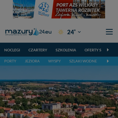
°
24
Giżycko
NOCLEGI
CZARTERY
SZKOLENIA
OFERTY SPECJALN
PORTY
JEZIORA
WYSPY
SZLAKI WODNE
SZLAK