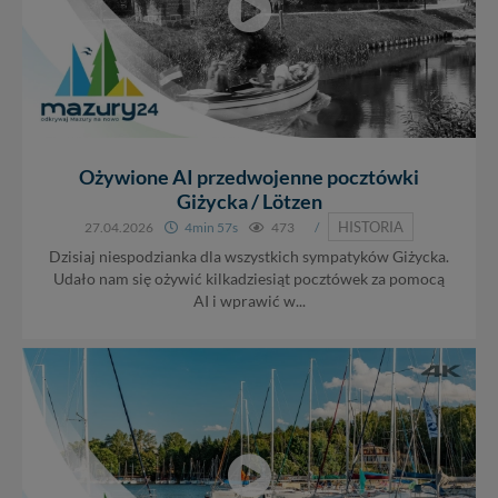
Ożywione AI przedwojenne pocztówki
Giżycka / Lötzen
HISTORIA
27.04.2026
4min 57s
473
/
Dzisiaj niespodzianka dla wszystkich sympatyków Giżycka.
Udało nam się ożywić kilkadziesiąt pocztówek za pomocą
AI i wprawić w...