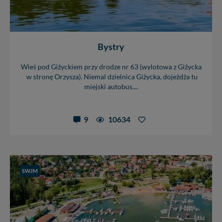
Bystry
Wieś pod Giżyckiem przy drodze nr 63 (wylotowa z Giżycka
w stronę Orzysza). Niemal dzielnica Giżycka, dojeżdża tu
miejski autobus....
9
10634
SWJM