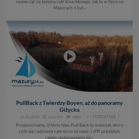
nowo...
rozpoczął się kolejny cykl kina letniego. Jak to w lipcu na
Mazurach :) był...
PullBack z Twierdzy Boyen, aż do panoramy
Giżycka
POZOSTAŁE
16.01.2020
1min 35s
3881
/
Przypominamy, iż filmy typu Pull Back to materiał, który
cofa się i odsłania nam to co za nami :) ufff za każdym
razem zastanawiamy się...