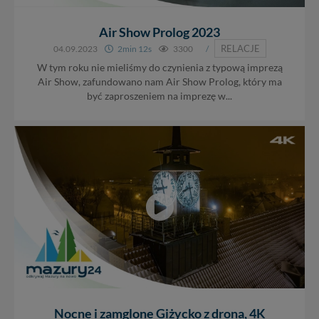
Air Show Prolog 2023
RELACJE
04.09.2023
2min 12s
3300
/
W tym roku nie mieliśmy do czynienia z typową imprezą
Air Show, zafundowano nam Air Show Prolog, który ma
być zaproszeniem na imprezę w...
Nocne i zamglone Giżycko z drona, 4K