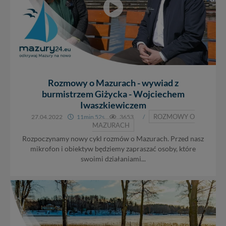
Rozmowy o Mazurach - wywiad z
burmistrzem Giżycka - Wojciechem
Iwaszkiewiczem
ROZMOWY O
27.04.2022
11min 52s
3653
/
MAZURACH
Rozpoczynamy nowy cykl rozmów o Mazurach. Przed nasz
mikrofon i obiektyw będziemy zapraszać osoby, które
swoimi działaniami...