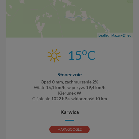
Leaflet
|
Mazury24.eu
o
15
C
Słonecznie
Opad
0 mm
, zachmurzenie
2%
Wiatr
15,1 km/h
, w poryw.
19,4 km/h
Kierunek
W
Ciśnienie
1022 hPa
, widoczność
10 km
Karwica
MAPA GOOGLE