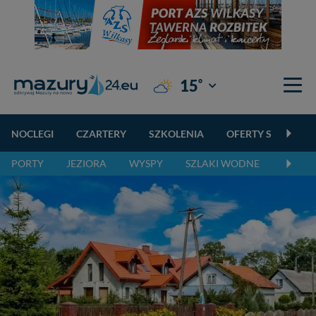
°
15
Giżycko
NOCLEGI
CZARTERY
SZKOLENIA
OFERTY SPECJALN
PORTY
JEZIORA
WYSPY
SZLAKI WODNE
SZLAK