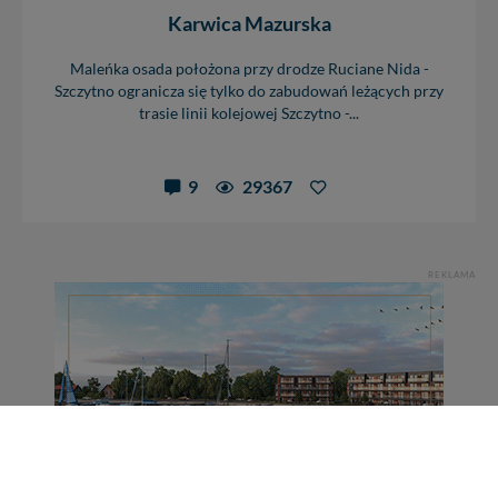
Karwica Mazurska
Maleńka osada położona przy drodze Ruciane Nida -
Szczytno ogranicza się tylko do zabudowań leżących przy
trasie linii kolejowej Szczytno -...
9
29367
REKLAMA