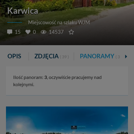
Karwica
Miejscowość na szlaku WJM
15
0
14537
OPIS
ZDJĘCIA
PANORAMY
( 39 )
( 3 )
Ilość panoram:
3
, oczywiście pracujemy nad
kolejnymi.