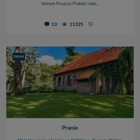
leśnym Puszczy Piskiej i nad...
13
11325
SWJM
Pranie