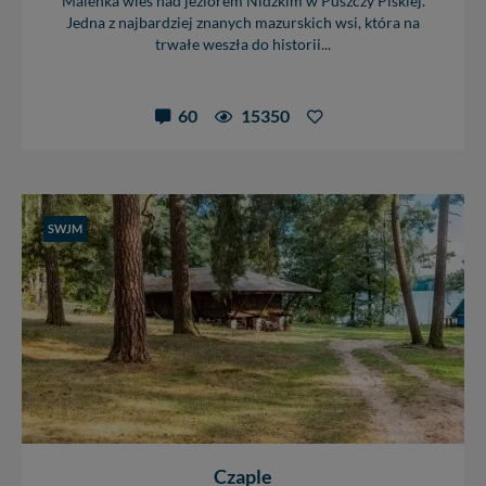
Maleńka wieś nad jeziorem Nidzkim w Puszczy Piskiej.
Jedna z najbardziej znanych mazurskich wsi, która na
trwałe weszła do historii...
60
15350
SWJM
Czaple