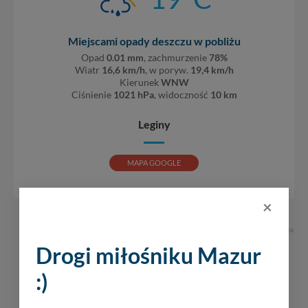
Miejscami opady deszczu w pobliżu
Opad
0.01 mm
, zachmurzenie
78%
Wiatr
16,6 km/h
, w poryw.
19,4 km/h
Kierunek
WNW
Ciśnienie
1021 hPa
, widoczność
10 km
Leginy
MAPA GOOGLE
×
REKLAMA
Drogi miłośniku Mazur
:)