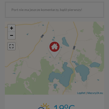
Port nie ma jeszcze komentarzy, bądź pierwszy!
+
−
Leaflet
|
Mazury24.eu
o
19
C