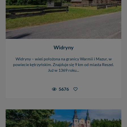
Dziękujemy, i życzmy miłego odkrywania Mazur na
nowo...
Widryny
Widryny – wieś położona na granicy Warmii i Mazur, w
powiecie kętrzyńskim. Znajduje się 9 km od miasta Reszel.
Już w 1369 roku...
5676