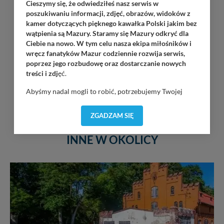
Cieszymy się, że odwiedziłeś nasz serwis w
poszukiwaniu informacji, zdjęć, obrazów, widoków z
kamer dotyczących pięknego kawałka Polski jakim bez
wątpienia są Mazury. Staramy się Mazury odkryć dla
Ciebie na nowo. W tym celu nasza ekipa miłośników i
wręcz fanatyków Mazur codziennie rozwija serwis,
poprzez jego rozbudowę oraz dostarczanie nowych
treści i zdj
ęć.
Abyśmy nadal mogli to robić, potrzebujemy Twojej
zgody, dzięki której, będziemy mogli elementy serwisu
dostosować do Twoich preferencji. Twoje dane (w tym
ZGADZAM SIĘ
pliki cookies) będą zapisywane w celu usprawnienia
serwisu (zapamiętywanie pozycji na mapach, ostatnie
INNE W OKOLICY
wyszukania, ulubione miejsca, logowania, itp).
Bezpieczeństwo Twoich danych jest dla nas
priorytetowe, bez poinformowania Ciebie nie będziemy
zmieniać zakresu naszych uprawnień. Twoje dane są u
nas bezpieczne, jeśli masz wątpliwości co do naszych
intencji, zawsze możesz wycofać swoją zgodę. Więcej
informacji uzyskach w naszej
Polityce Prywatności
.
Klikając znak X lub przycisk PRZEJDŹ DO SERWISU
wyrażasz zgodę na przetwarzanie Twoich danych.