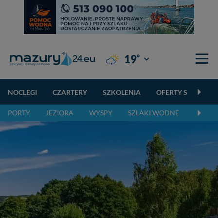
°
19
Giżycko
NOCLEGI
CZARTERY
SZKOLENIA
OFERTY SPECJALN
PORTY
JEZIORA
WYSPY
SZLAKI WODNE
SZLAK