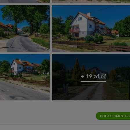
 w plikach cookies. Twoja przeglądarka umożliwia Ci skasowanie tych p
my tego zrobić za Ciebie.
 miłego odkrywania Mazur na nowo...
+ 19 zdjęć
DODAJ KOMENTAR