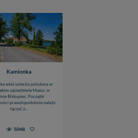
Kamionka
a wieś sołecka położona w
ekim sąsiedztwie Mazur, w
nie Biskupiec. Początki
ości prawdopodobnie należy
łączyć z...
5048