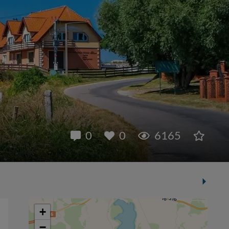
0
0
6165
+
−