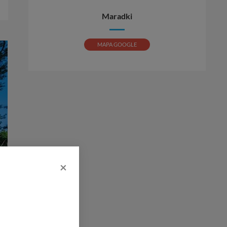
Maradki
MAPA GOOGLE
×