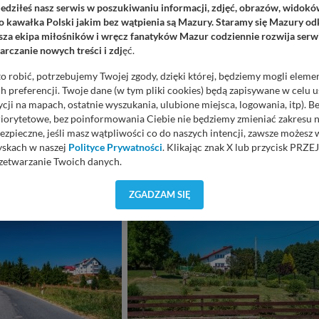
iedziłeś nasz serwis w poszukiwaniu informacji, zdjęć, obrazów, widok
 kawałka Polski jakim bez wątpienia są Mazury. Staramy się Mazury odk
za ekipa miłośników i wręcz fanatyków Mazur codziennie rozwija serwi
rczanie nowych treści i zdj
ęć.
o robić, potrzebujemy Twojej zgody, dzięki której, będziemy mogli eleme
 preferencji. Twoje dane (w tym pliki cookies) będą zapisywane w celu 
cji na mapach, ostatnie wyszukania, ulubione miejsca, logowania, itp). 
priorytetowe, bez poinformowania Ciebie nie będziemy zmieniać zakresu 
ezpieczne, jeśli masz wątpliwości co do naszych intencji, zawsze możesz
yskach w naszej
Polityce Prywatności
. Klikając znak X lub przycisk P
zetwarzanie Twoich danych.
orzystuje oraz nie udostępnia Twoich danych innym podmiotom oraz oso
ZGADZAM SIĘ
cja, gdy przekazanie Twoich danych jest elementem usługi (przekazanie d
anie danych w przypadku rezerwacji usług typu: nocleg, czartery, itp). W
lności serwisu w
Regulaminie Serwisu
.
ch danych jest: Agencja Reklamowa Kreacja Monika Borkowska, z siedzi
sz z nami skontaktować się za pośrednictwem tej
strony
.
sz: zażądać dostępu do swoich danych, zażądać ich poprawienia lub usuni
taj jednak, że nie zawsze jest możliwe techniczne zrealizowanie Twoich 