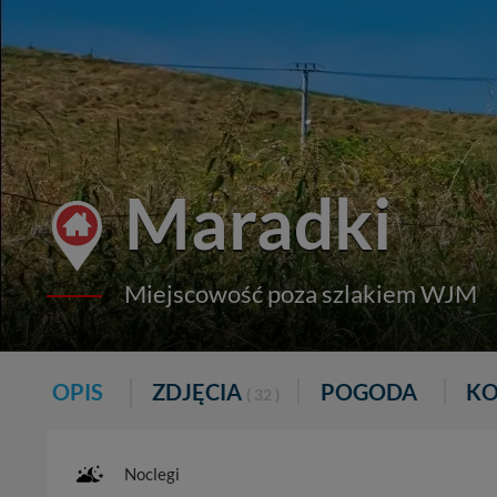
Maradki
Miejscowość poza szlakiem WJM
OPIS
ZDJĘCIA
POGODA
KO
( 32 )
Noclegi