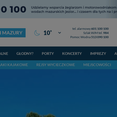
tel. alarmowy
601 100 100
°
10
I MAZURY
Giżycko
Szlak WJM tel.
984
Pomoc Wodna
513 090 100
ALNE
GŁODNY?
PORTY
KONCERTY
IMPREZY
A
LAKI KAJAKOWE
REJSY WYCIECZKOWE
MIEJSCOWOŚCI