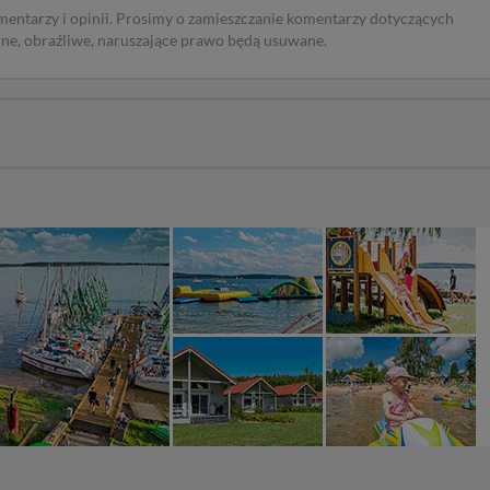
mentarzy i opinii. Prosimy o zamieszczanie komentarzy dotyczących
rne, obraźliwe, naruszające prawo będą usuwane.