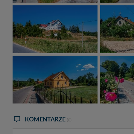
informacji zawartych
przypadkach nie może
Dziękujemy, i życzmy
KOMENTARZE
(0)