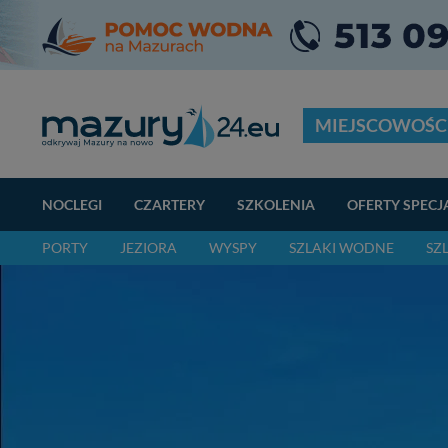
MIEJSCOWOŚC
NOCLEGI
CZARTERY
SZKOLENIA
OFERTY SPECJ
PORTY
JEZIORA
WYSPY
SZLAKI WODNE
SZ