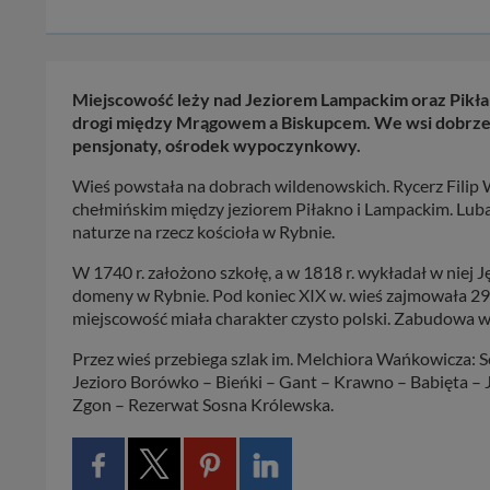
Miejscowość leży nad Jeziorem Lampackim oraz Pikłan
drogi między Mrągowem a Biskupcem. We wsi dobrze roz
pensjonaty, ośrodek wypoczynkowy.
Wieś powstała na dobrach wildenowskich. Rycerz Filip
chełmińskim między jeziorem Piłakno i Lampackim. Luba
naturze na rzecz kościoła w Rybnie.
W 1740 r. założono szkołę, a w 1818 r. wykładał w niej J
domeny w Rybnie. Pod koniec XIX w. wieś zajmowała 294
miejscowość miała charakter czysto polski. Zabudowa wsi
Przez wieś przebiega szlak im. Melchiora Wańkowicza: S
Jezioro Borówko – Bieńki – Gant – Krawno – Babięta – J
Zgon – Rezerwat Sosna Królewska.