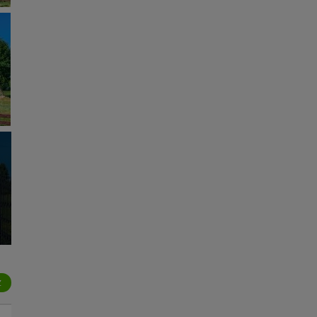
lików - w pewnych
Z