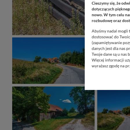
Cieszymy się, że odw
dotyczących pięknego
nowo. W tym celu nas
rozbudowę oraz dosta
Abyśmy nadal mogli t
dostosować do Twoich
(zapamiętywanie pozy
danych jest dla nas 
Twoje dane są u nas b
Więcej informacji uz
wyrażasz zgodę na pr
Nasz serwis nie wyk
Wyjątkiem jest sytua
kontaktowego, przekaz
zasadach i funkcjona
Administratorem Twoi
11-500 Giżycko. Może
W każdej chwili może
przetwarzania. Pamię