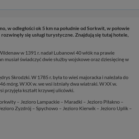
o, w odległości ok 5 km na południe od Sorkwit, w połowie
winęły się usługi turystyczne. Znajdują się tutaj hotele,
 Wildenaw w 1391 r. nadał Lubanowi 40 włók na prawie
n musiał świadczyć dwie służby wojskowe oraz dziesięcinę w
ędrys Skrodzki. W 1785 r. była to wieś majoracka i należała do
6 mórg. W XX w. we wsi istniały dwa wiatraki. W XX w.
 przyjęła kształt krzywej ulicówki.
orkwity – Jezioro Lampackie – Maradki – Jezioro Piłakno –
ezioro Zyzdrój – Spychowo – Jezioro Kierwik – Jezioro Uplik –