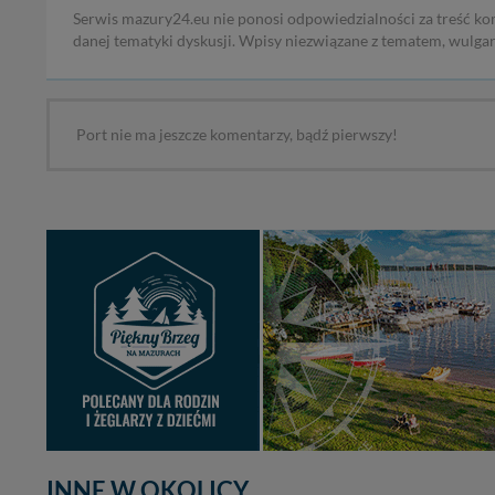
Serwis mazury24.eu nie ponosi odpowiedzialności za treść ko
danej tematyki dyskusji. Wpisy niezwiązane z tematem, wulga
Port nie ma jeszcze komentarzy, bądź pierwszy!
INNE W OKOLICY