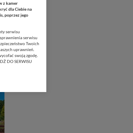
ów z kamer
ryć dla Ciebie na
s, poprzez jego
nty serwisu
usprawnienia serwisu
Bezpieczeństwo Twoich
naszych uprawnień.
 wycofać swoją zgodę.
RZEJDŹ DO SERWISU
bom trzecim.
anych z formularza
ięcej informacji o
bą ul. Wiejska 17,
ęcia, zabronić ich
praw w odniesieniu do