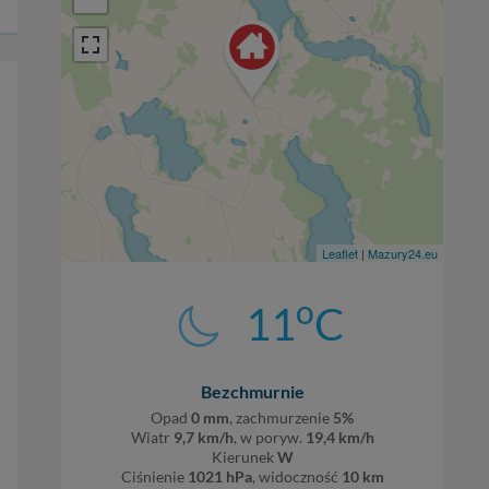
Leaflet
|
Mazury24.eu
o
11
C
Bezchmurnie
Opad
0 mm
, zachmurzenie
5%
Wiatr
9,7 km/h
, w poryw.
19,4 km/h
Kierunek
W
Ciśnienie
1021 hPa
, widoczność
10 km