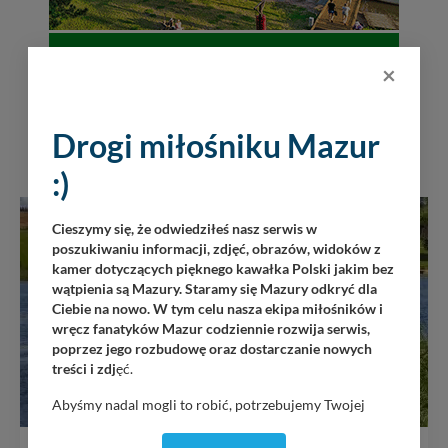
×
Drogi miłośniku Mazur
INNE W OKOLICY
:)
Cieszymy się, że odwiedziłeś nasz serwis w
poszukiwaniu informacji, zdjęć, obrazów, widoków z
kamer dotyczących pięknego kawałka Polski jakim bez
wątpienia są Mazury. Staramy się Mazury odkryć dla
Ciebie na nowo. W tym celu nasza ekipa miłośników i
wręcz fanatyków Mazur codziennie rozwija serwis,
poprzez jego rozbudowę oraz dostarczanie nowych
treści i zdj
ęć.
Abyśmy nadal mogli to robić, potrzebujemy Twojej
zgody, dzięki której, będziemy mogli elementy serwisu
dostosować do Twoich preferencji. Twoje dane (w tym