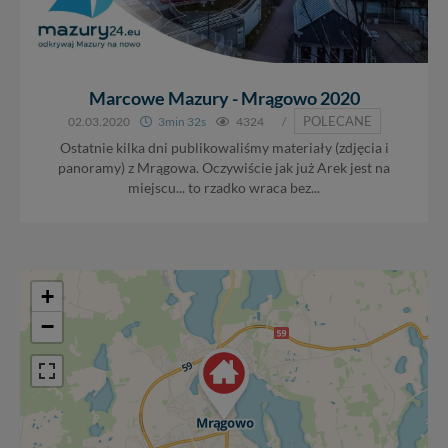
Marcowe Mazury - Mrągowo 2020
POLECANE
02.03.2020
3min 32s
4324
/
Ostatnie kilka dni publikowaliśmy materiały (zdjęcia i
panoramy) z Mrągowa. Oczywiście jak już Arek jest na
miejscu... to rzadko wraca bez...
+
−