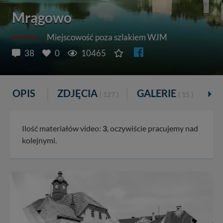
Mrągowo
Miejscowość poza szlakiem WJM
38
0
10465
OPIS
ZDJĘCIA
GALERIE
V
( 127 )
( 15 )
Ilość materiałów video:
3
, oczywiście pracujemy nad
kolejnymi.