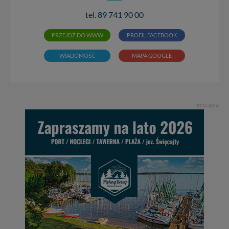
tel.
89 741 90 00
PRZEJDŹ DO WWW
PROFIL FACEBOOK
WIADOMOŚĆ
MAPA GOOGLE
REKLAMA