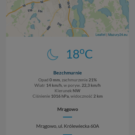
Leaflet
|
Mazury24.eu
o
18
C
Bezchmurnie
Opad
0 mm
, zachmurzenie
21%
Wiatr
14 km/h
, w poryw.
22,3 km/h
Kierunek
NW
Ciśnienie
1016 hPa
, widoczność
2 km
Mrągowo
Mrągowo, ul. Królewiecka 60A