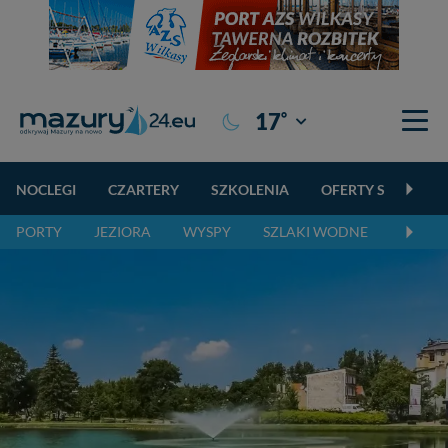
°
17
Giżycko
NOCLEGI
CZARTERY
SZKOLENIA
OFERTY SPECJALN
PORTY
JEZIORA
WYSPY
SZLAKI WODNE
SZLAK