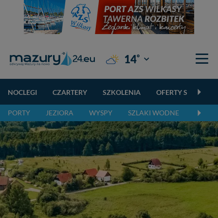
°
14
Giżycko
NOCLEGI
CZARTERY
SZKOLENIA
OFERTY SPECJALN
PORTY
JEZIORA
WYSPY
SZLAKI WODNE
SZLAK