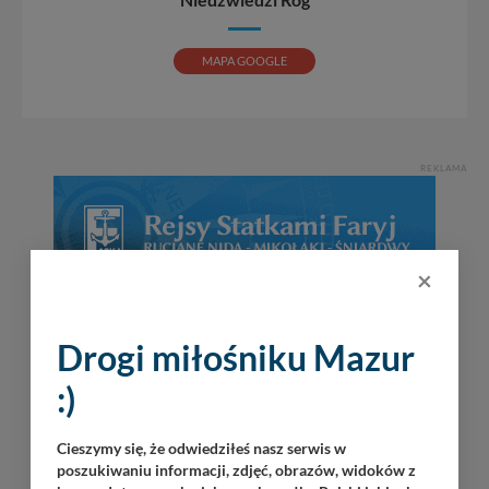
MAPA GOOGLE
REKLAMA
×
Drogi miłośniku Mazur
:)
Cieszymy się, że odwiedziłeś nasz serwis w
poszukiwaniu informacji, zdjęć, obrazów, widoków z