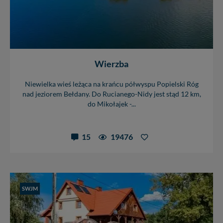
Wierzba
Niewielka wieś leżąca na krańcu półwyspu Popielski Róg
nad jeziorem Bełdany. Do Rucianego-Nidy jest stąd 12 km,
do Mikołajek -...
15
19476
SWJM