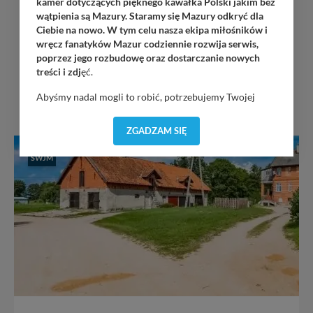
kamer dotyczących pięknego kawałka Polski jakim bez
wątpienia są Mazury. Staramy się Mazury odkryć dla
Ciebie na nowo. W tym celu nasza ekipa miłośników i
wręcz fanatyków Mazur codziennie rozwija serwis,
poprzez jego rozbudowę oraz dostarczanie nowych
treści i zdj
ęć.
Abyśmy nadal mogli to robić, potrzebujemy Twojej
INNE W OKOLICY
zgody, dzięki której, będziemy mogli elementy serwisu
dostosować do Twoich preferencji. Twoje dane (w tym
ZGADZAM SIĘ
pliki cookies) będą zapisywane w celu usprawnienia
serwisu (zapamiętywanie pozycji na mapach, ostatnie
SWJM
wyszukania, ulubione miejsca, logowania, itp).
Bezpieczeństwo Twoich danych jest dla nas
priorytetowe, bez poinformowania Ciebie nie będziemy
zmieniać zakresu naszych uprawnień. Twoje dane są u
nas bezpieczne, jeśli masz wątpliwości co do naszych
intencji, zawsze możesz wycofać swoją zgodę. Więcej
informacji uzyskach w naszej
Polityce Prywatności
.
Klikając znak X lub przycisk PRZEJDŹ DO SERWISU
wyrażasz zgodę na przetwarzanie Twoich danych.
Nasz serwis nie wykorzystuje oraz nie udostępnia