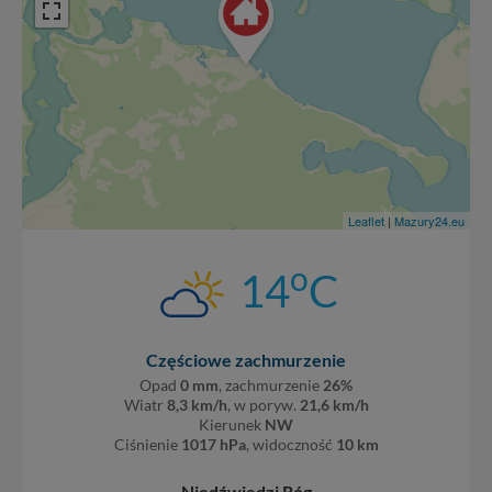
Leaflet
|
Mazury24.eu
o
14
C
Częściowe zachmurzenie
Opad
0 mm
, zachmurzenie
26%
Wiatr
8,3 km/h
, w poryw.
21,6 km/h
Kierunek
NW
Ciśnienie
1017 hPa
, widoczność
10 km
Niedźwiedzi Róg