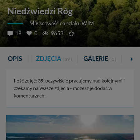
Niedźwiedzi Róg
Miejscowość na szlaku WJM
18
0
9653
OPIS
ZDJĘCIA
GALERIE
PA
( 39 )
( 1 )
Ilość zdjęć:
39
, oczywiście pracujemy nad kolejnymi i
czekamy na Wasze zdjęcia - możesz je dodać w
komentarzach.