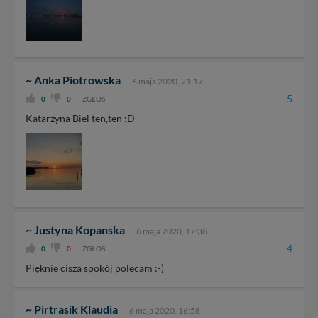
~ Anka Piotrowska
6 maja 2020, 21:17
5
0
0
ZGŁOŚ
Katarzyna Biel ten,ten :D
~ Justyna Kopanska
6 maja 2020, 17:36
4
0
0
ZGŁOŚ
Pięknie cisza spokój polecam :-)
~ Pirtrasik Klaudia
6 maja 2020, 16:58