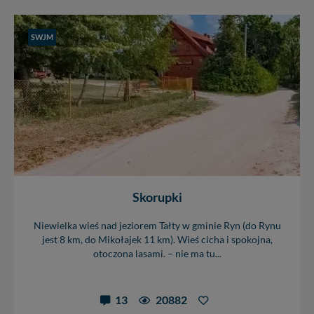
SWJM
Skorupki
Niewielka wieś nad jeziorem Tałty w gminie Ryn (do Rynu
jest 8 km, do Mikołajek 11 km). Wieś cicha i spokojna,
otoczona lasami. – nie ma tu...
13
20882