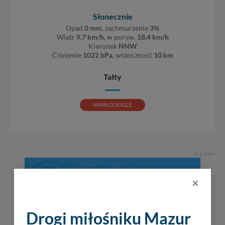
Słonecznie
Opad
0 mm
, zachmurzenie
3%
Wiatr
9,7 km/h
, w poryw.
18,4 km/h
Kierunek
NNW
Ciśnienie
1022 hPa
, widoczność
10 km
Tałty
MAPA GOOGLE
REKLAMA
×
Drogi miłośniku Mazur