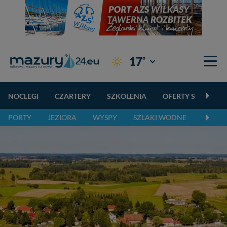
°
17
Giżycko
NOCLEGI
CZARTERY
SZKOLENIA
OFERTY SPECJALN
PORTY
JEZIORA
WYSPY
SZLAKI WODNE
SZLAK