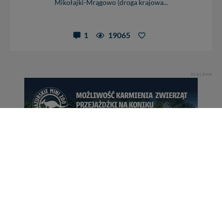
Mikołajki-Mrągowo (droga krajowa...
1
19065
REKLAMA