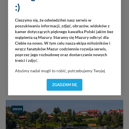
:)
Cieszymy się, że odwiedziłeś nasz serwis w
poszukiwaniu informacji, zdjęć, obrazów, widoków z
kamer dotyczących pięknego kawałka Polski jakim bez
wątpienia są Mazury. Staramy się Mazury odkryć dla
Ciebie na nowo. W tym celu nasza ekipa miłośników i
wręcz fanatyków Mazur codziennie rozwija serwis,
poprzez jego rozbudowę oraz dostarczanie nowych
treści i zdj
ęć.
Abyśmy nadal mogli to robić, potrzebujemy Twojej
zgody, dzięki której, będziemy mogli elementy serwisu
dostosować do Twoich preferencji. Twoje dane (w tym
ZGADZAM SIĘ
INNE W OKOLICY
pliki cookies) będą zapisywane w celu usprawnienia
serwisu (zapamiętywanie pozycji na mapach, ostatnie
wyszukania, ulubione miejsca, logowania, itp).
Bezpieczeństwo Twoich danych jest dla nas
SWJM
priorytetowe, bez poinformowania Ciebie nie będziemy
zmieniać zakresu naszych uprawnień. Twoje dane są u
nas bezpieczne, jeśli masz wątpliwości co do naszych
intencji, zawsze możesz wycofać swoją zgodę. Więcej