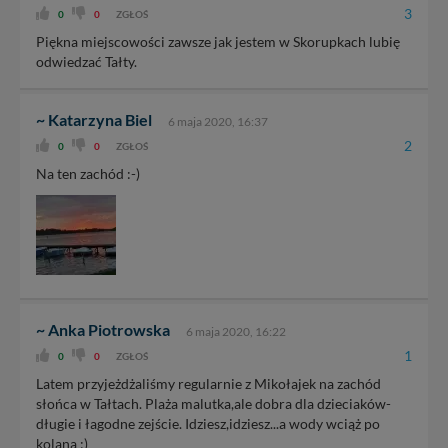
3
0
0
ZGŁOŚ
Piękna miejscowości zawsze jak jestem w Skorupkach lubię
odwiedzać Tałty.
~ Katarzyna Biel
6 maja 2020, 16:37
2
0
0
ZGŁOŚ
Na ten zachód :-)
~ Anka Piotrowska
6 maja 2020, 16:22
1
0
0
ZGŁOŚ
Latem przyjeżdżaliśmy regularnie z Mikołajek na zachód
słońca w Tałtach. Plaża malutka,ale dobra dla dzieciaków-
długie i łagodne zejście. Idziesz,idziesz...a wody wciąż po
kolana ;)