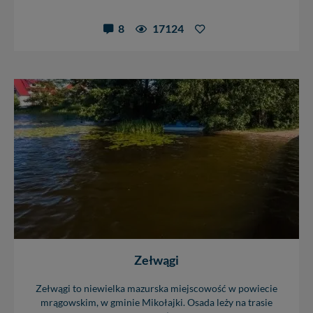
8
17124
Zełwągi
Zełwągi to niewielka mazurska miejscowość w powiecie
mrągowskim, w gminie Mikołajki. Osada leży na trasie