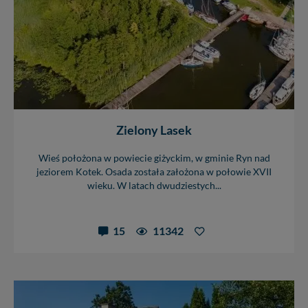
cookies. Twoja przeglądarka umożliwia Ci skasowanie
tych plików - w pewnych przypadkach nie możemy tego
zrobić za Ciebie.
Dziękujemy, i życzmy miłego odkrywania Mazur na
nowo...
Zielony Lasek
Wieś położona w powiecie giżyckim, w gminie Ryn nad
jeziorem Kotek. Osada została założona w połowie XVII
wieku. W latach dwudziestych...
15
11342