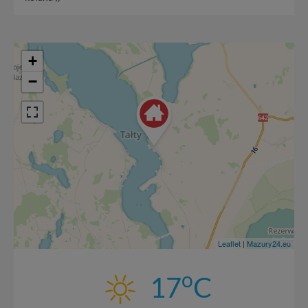
+
−
Leaflet
|
Mazury24.eu
o
17
C