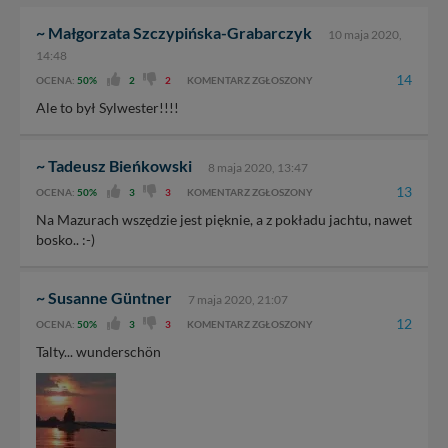
~ Małgorzata Szczypińska-Grabarczyk
10 maja 2020,
14:48
14
OCENA:
50%
2
2
KOMENTARZ ZGŁOSZONY
Ale to był Sylwester!!!!
~ Tadeusz Bieńkowski
8 maja 2020, 13:47
13
OCENA:
50%
3
3
KOMENTARZ ZGŁOSZONY
Na Mazurach wszędzie jest pięknie, a z pokładu jachtu, nawet
bosko.. :-)
~ Susanne Güntner
7 maja 2020, 21:07
12
OCENA:
50%
3
3
KOMENTARZ ZGŁOSZONY
Talty... wunderschön