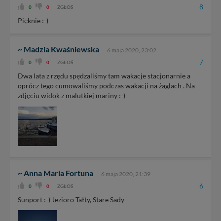
8
0
0
ZGŁOŚ
Pięknie :-)
~ Madzia Kwaśniewska
6 maja 2020, 23:02
7
0
0
ZGŁOŚ
Dwa lata z rzędu spędzaliśmy tam wakacje stacjonarnie a
oprócz tego cumowaliśmy podczas wakacji na żaglach . Na
zdjęciu widok z malutkiej mariny :-)
~ Anna Maria Fortuna
6 maja 2020, 21:39
6
0
0
ZGŁOŚ
Sunport :-) Jezioro Tałty, Stare Sady