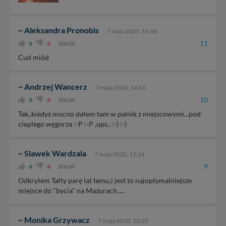
~ Aleksandra Pronobis
7 maja 2020, 16:56
11
0
0
ZGŁOŚ
Cud miód
~ Andrzej Wancerz
7 maja 2020, 14:56
10
0
0
ZGŁOŚ
Tak..kiedyś mocno dałem tam w palnik z miejscowymi...pod
cieplego węgorza :-P :-P ,ups.. :-) :-)
~ Slawek Wardzala
7 maja 2020, 11:24
9
0
0
ZGŁOŚ
Odkryłem Tałty parę lat temu,i jest to najoptymalniejsze
miejsce do "bycia" na Mazurach.....
~ Monika Grzywacz
7 maja 2020, 10:20