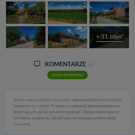
+ 31 zdjęć
KOMENTARZE
(0)
DODAJ KOMENTARZ
Serwis mazury24.eu nie ponosi odpowiedzialności za treść
komentarzy i opinii. Prosimy o zamieszczanie komentarzy
dotyczących danej tematyki dyskusji. Wpisy niezwiązane z
tematem, wulgarne, obraźliwe, naruszające prawo będą
usuwane.