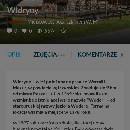
Widryny
Miejscowość poza szlakiem WJM
0
0
5674
OPIS
ZDJĘCIA
KOMENTARZE
( 44 )
Widryny – wieś położona na granicy Warmii i
Mazur, w powiecie kętrzyńskim. Znajduje się 9 km
od miasta Reszel. Już w 1369 roku pojawiła się
wzmianka o istniejącej wsi o nazwie "Weder" – od
staropruskiej nazwy jeziora Wedere. Formalna
lokacja wsi miała miejsce w 1378 roku.
W 1837 roku założono szkołę, dla której nowy
budynek powstał w 1911 roku. Były wówczas dwie