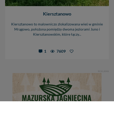
Kiersztanowo
Kiersztanowo to malowniczo zlokalizowana wieś w gminie
Mrągowo, położona pomiędzy dwoma jeziorami Juno i
Kiersztanowskim, które łączy...
1
7609
REKLAMA