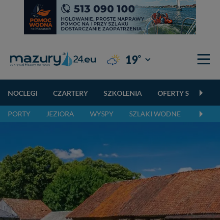
°
19
Giżycko
NOCLEGI
CZARTERY
SZKOLENIA
OFERTY SPECJALN
PORTY
JEZIORA
WYSPY
SZLAKI WODNE
SZLAK