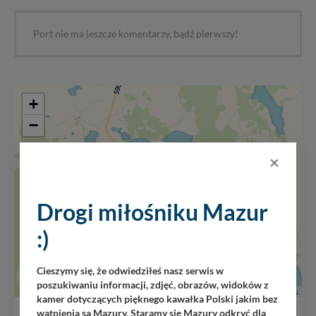
Port nie ma jeszcze komentarzy, bądź pierwszy!
+
−
×
Drogi miłośniku Mazur
:)
Cieszymy się, że odwiedziłeś nasz serwis w
poszukiwaniu informacji, zdjęć, obrazów, widoków z
Leaflet
|
Mazury24.eu
kamer dotyczących pięknego kawałka Polski jakim bez
wątpienia są Mazury. Staramy się Mazury odkryć dla