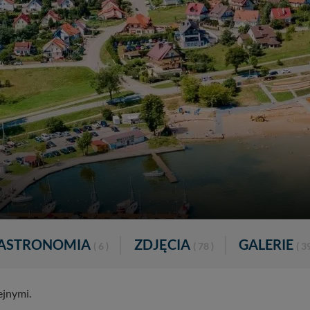
ASTRONOMIA
ZDJĘCIA
GALERIE
( 6 )
( 78 )
( 39
ejnymi.