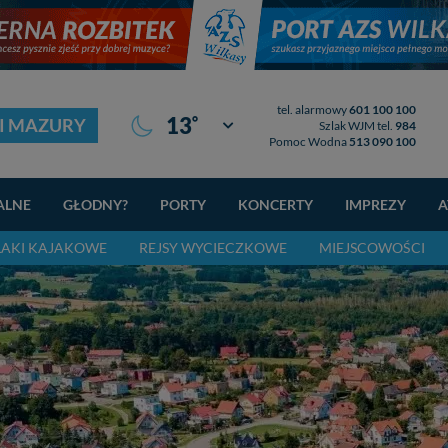
tel. alarmowy
601 100 100
°
13
I MAZURY
Giżycko
Szlak WJM tel.
984
Pomoc Wodna
513 090 100
ALNE
GŁODNY?
PORTY
KONCERTY
IMPREZY
A
LAKI KAJAKOWE
REJSY WYCIECZKOWE
MIEJSCOWOŚCI