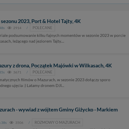
ezonu 2023, Port & Hotel Tajty, 4K
POLECANE
48s
2914
/
riale podsumowanie kilku fajnych momentów w sezonie 2023 w porcie
kasach, leżącego nad jeziorem Tajty....
ury z drona, Początek Majówki w Wilkasach, 4K
POLECANE
35s
3671
/
imatycznych filmów o Mazurach, w sezonie 2023 dołączy sporo
ednego ujęcia :) Latamy dronem DJI...
urach - wywiad z wójtem Gminy Giżycko - Markiem
ROZMOWY O MAZURACH
 38s
3506
/