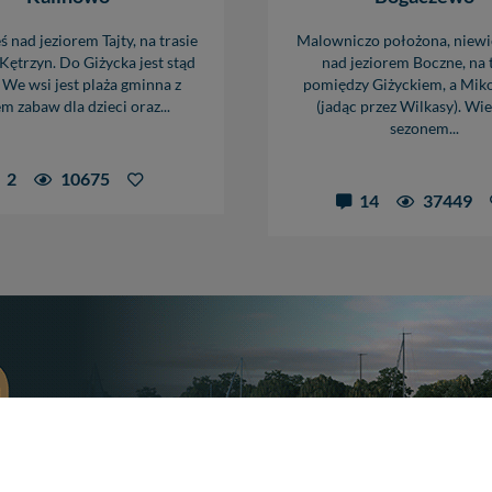
 nad jeziorem Tajty, na trasie
Malowniczo położona, niewi
Kętrzyn. Do Giżycka jest stąd
nad jeziorem Boczne, na 
 We wsi jest plaża gminna z
pomiędzy Giżyckiem, a Mik
m zabaw dla dzieci oraz...
(jadąc przez Wilkasy). Wi
sezonem...
2
10675
14
37449