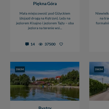
Piękna Góra
Mała miejscowość pod Giżyckiem
Niewielk
(dojazd drogą na Kętrzyn). Leży na
na tra
jeziorem Kisajno i jeziorem Tajty – oba
formalni
jeziora na terenie wsi...
14
37500
SWJM
SWJM
Bystry