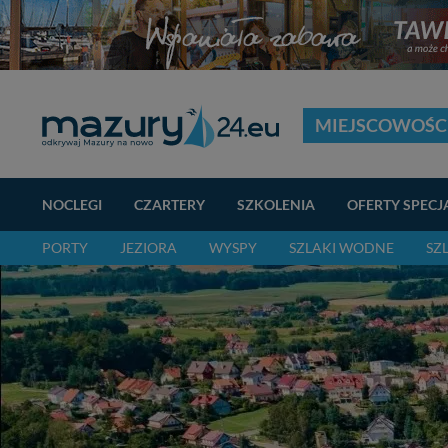
MIEJSCOWOŚC
NOCLEGI
CZARTERY
SZKOLENIA
OFERTY SPECJ
PORTY
JEZIORA
WYSPY
SZLAKI WODNE
SZ