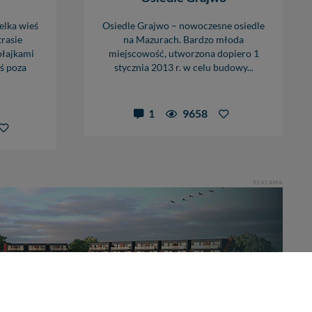
elka wieś
Osiedle Grajwo – nowoczesne osiedle
trasie
na Mazurach. Bardzo młoda
ołajkami
miejscowość, utworzona dopiero 1
eś poza
stycznia 2013 r. w celu budowy...
1
9658
REKLAMA