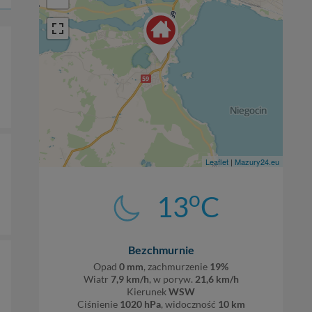
Leaflet
|
Mazury24.eu
o
13
C
Bezchmurnie
Opad
0 mm
, zachmurzenie
19%
Wiatr
7,9 km/h
, w poryw.
21,6 km/h
Kierunek
WSW
Ciśnienie
1020 hPa
, widoczność
10 km