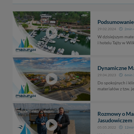
Podsumowanie s
29.02.2024
2min 
W dzisiejszym mate
i hotelu Tajty w Wil
Dynamiczne Maz
29.04.2023
6min 
Do spokojnych i kl
materiałów z tzw. j
Rozmowy o Maz
Jasudowiczem
05.05.2022
12min