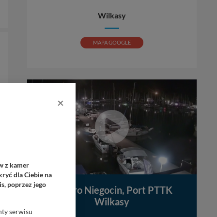
Wilkasy
MAPA GOOGLE
×
ów z kamer
ryć dla Ciebie na
s, poprzez jego
Jezioro Niegocin, Port PTTK
Wilkasy
nty serwisu