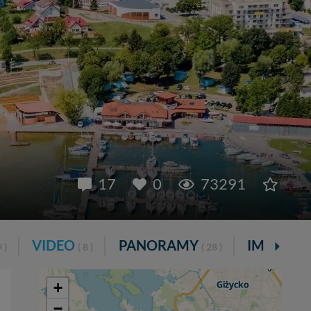
17
0
73291
VIDEO
PANORAMY
IMPREZY
 )
( 8 )
( 28 )
+
−