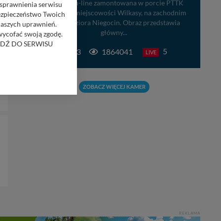
Kamera on-line zamontowana w porcie PTTK
usprawnienia serwisu
Wilkasy w miejscowości Wilkasy, na zachodnim
Bezpieczeństwo Twoich
brzegu jeziora Niegocin. Obraz przedstawia
naszych uprawnień.
główny...
 wycofać swoją zgodę.
RZEJDŹ DO SERWISU
5
93
1864041
LIVE
bom trzecim.
anych z formularza
ZOBACZ WIĘCEJ KAMER
ięcej informacji o
bą ul. Wiejska 17,
ęcia, zabronić ich
praw w odniesieniu do
lików - w pewnych
REKLAMA