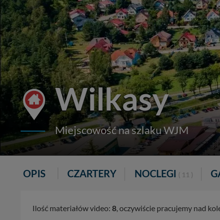
Wilkasy
Miejscowość na szlaku WJM
OPIS
CZARTERY
NOCLEGI
G
( 11 )
Ilość materiałów video:
8
, oczywiście pracujemy nad kol