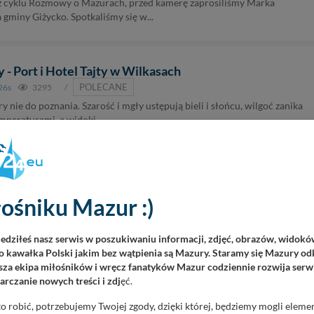
 cyklu Rozmowy o Mazurach, przed kamerę zaprosiliśmy Marka
 gminy Giżycko. Spotkaliśmy się w...
- Port i Hotel Tajty w Wilkasach
POLECANE
26s
3295
/
 nie do poznania. Szarość i mgły ustępują bieli i słońcu, wilgoć zanika
peraturami, a widoki......
orcie, Hotelu Tajty
POLECANE
02s
2976
/
ośniku Mazur :)
ia ciekawych miejsc i atrakcji turystycznych na #Mazury w ostatnich
y park linowy w Wilkasach przy porcie Hotel...
iedziłeś nasz serwis w poszukiwaniu informacji, zdjęć, obrazów, widok
 kawałka Polski jakim bez wątpienia są Mazury. Staramy się Mazury odk
za ekipa miłośników i wręcz fanatyków Mazur codziennie rozwija serwi
rczanie nowych treści i zdj
ęć.
lkasach nad Niegocinem na naszym timelapse
TIMELAPSE
52s
5386
/
o robić, potrzebujemy Twojej zgody, dzięki której, będziemy mogli eleme