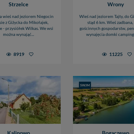
Strzelce
Wrony
a wieś nad jeziorem Niegocin
Wieś nad jeziorem Tajty, do Gi
sie z Giżycka do Mikołajek,
stąd 6 km. Wieś zadbana,
e - przysiółek Wilkas. We wsi
gościnnych gospodarstw, pen
można wynająć...
wynajęcia domki campingo
8919
11225
SWJM
Kalinowo
Bogaczewo