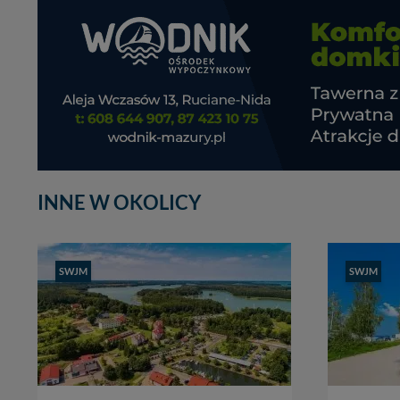
INNE W OKOLICY
SWJM
SWJM