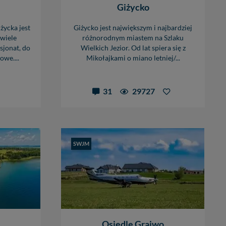
Giżycko
życka jest
Giżycko jest największym i najbardziej
 wiele
różnorodnym miastem na Szlaku
sjonat, do
Wielkich Jezior. Od lat spiera się z
we....
Mikołajkami o miano letniej/...
31
29727
SWJM
Osiedle Grajwo