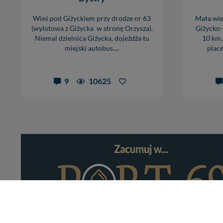
Wieś pod Giżyckiem przy drodze nr 63
Mała wieś
(wylotowa z Giżycka w stronę Orzysza).
Giżycko-
Niemal dzielnica Giżycka, dojeżdża tu
10 km.
miejski autobus....
place
9
10625