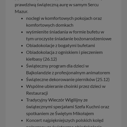
zabronić ich przetwarzania. Pamiętaj jednak, że nie
prawdziwą świąteczną aurę w samym Sercu
zawsze jest możliwe techniczne zrealizowanie Twoich
Mazur.
praw w odniesieniu do informacji zawartych w plikach
noclegi w komfortowych pokojach oraz
cookies. Twoja przeglądarka umożliwia Ci skasowanie
komfortowych domkach
tych plików - w pewnych przypadkach nie możemy tego
zrobić za Ciebie.
wyśmienite śniadania w formie bufetu w
tym uroczyste śniadanie bożonarodzeniowe
Dziękujemy, i życzmy miłego odkrywania Mazur na
Obiadokolacje z bogatymi bufetami
nowo...
Obiadokolacja z ogniskiem i pieczeniem
kiełbasy (26.12)
Świąteczny program dla dzieci w
Bajkolandzie z profesjonalnym animatorem
Świąteczne dekorowanie pierników (25.12)
Wspólne ubieranie choinki przez dzieci w
Restauracji
Tradycyjny Wieczór Wigilijny ze
świątecznymi specjałami Szefa Kuchni oraz
spotkaniem ze Świętym Mikołajem
Koncert najpiękniejszych polskich kolęd
połączony ze świąteczną obiadokolacją