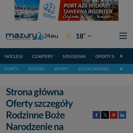
°
18
Giżycko
NOCLEGI
CZARTERY
SZKOLENIA
OFERTY SPECJALN
PORTY
JEZIORA
WYSPY
SZLAKI WODNE
SZLAK
Strona główna
Oferty szczegóły
Rodzinne Boże
Narodzenie na