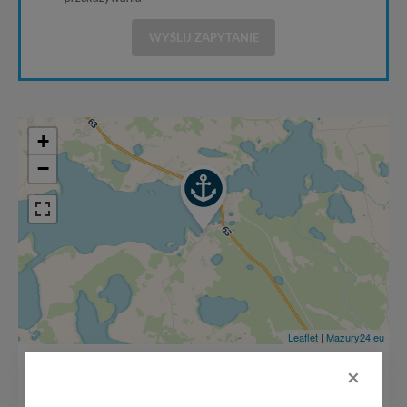
WYŚLIJ ZAPYTANIE
+
−
Leaflet
|
Mazury24.eu
×
o
18
C