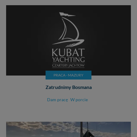
PRACA - MAZURY
Zatrudnimy Bosmana
Dam pracę
W porcie