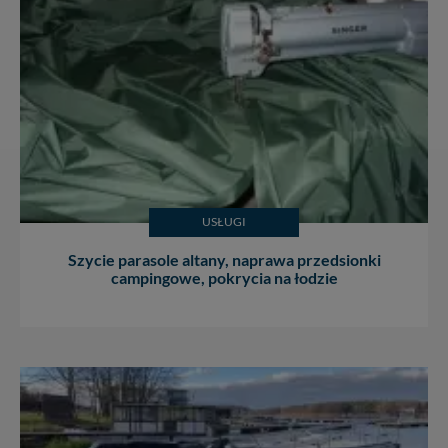
W każdej chwili możesz: zażądać dostępu do swoich
danych, zażądać ich poprawienia lub usunięcia,
zabronić ich przetwarzania. Pamiętaj jednak, że nie
zawsze jest możliwe techniczne zrealizowanie Twoich
praw w odniesieniu do informacji zawartych w plikach
cookies. Twoja przeglądarka umożliwia Ci skasowanie
tych plików - w pewnych przypadkach nie możemy tego
zrobić za Ciebie.
Dziękujemy, i życzmy miłego odkrywania Mazur na
nowo...
USŁUGI
Szycie parasole altany, naprawa przedsionki
campingowe, pokrycia na łodzie