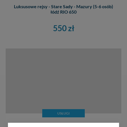
Luksusowe rejsy - Stare Sady - Mazury (5-6 osób)
łódź RIO 650
550 zł
USŁUGI
Sternik instruktor samodzielny skiper