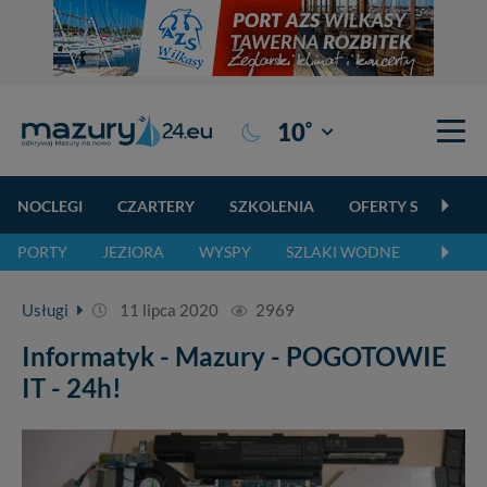
°
10
Giżycko
NOCLEGI
CZARTERY
SZKOLENIA
OFERTY SPECJALN
PORTY
JEZIORA
WYSPY
SZLAKI WODNE
SZLAK
Usługi
11 lipca 2020
2969
Informatyk - Mazury - POGOTOWIE
IT - 24h!