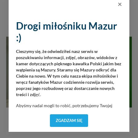
×
200 zł
Drogi miłośniku Mazur
:)
Cieszymy się, że odwiedziłeś nasz serwis w
poszukiwaniu informacji, zdjęć, obrazów, widoków z
kamer dotyczących pięknego kawałka Polski jakim bez
wątpienia są Mazury. Staramy się Mazury odkryć dla
Ciebie na nowo. W tym celu nasza ekipa miłośników i
wręcz fanatyków Mazur codziennie rozwija serwis,
poprzez jego rozbudowę oraz dostarczanie nowych
treści i zdj
ęć.
Abyśmy nadal mogli to robić, potrzebujemy Twojej
USŁUGI
zgody, dzięki której, będziemy mogli elementy serwisu
dostosować do Twoich preferencji. Twoje dane (w tym
Instalacje fotowoltaiczne na Mazurach
ZGADZAM SIĘ
pliki cookies) będą zapisywane w celu usprawnienia
serwisu (zapamiętywanie pozycji na mapach, ostatnie
wyszukania, ulubione miejsca, logowania, itp).