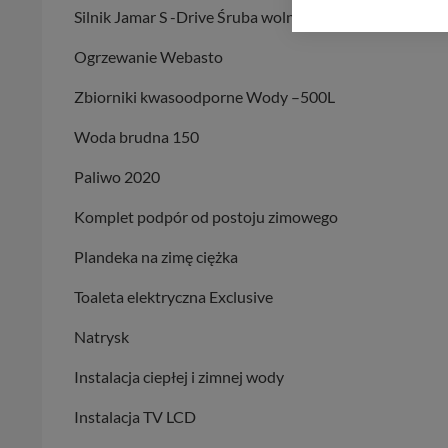
Wyjątkiem jest sytua
Silnik Jamar S -Drive Śruba wolno składana
kontaktowego, przekaz
zasadach i funkcjona
Ogrzewanie Webasto
Administratorem Twoi
Zbiorniki kwasoodporne Wody –500L
11-500 Giżycko. Może
Woda brudna 150
W każdej chwili może
przetwarzania. Pamię
Paliwo 2020
informacji zawartych
przypadkach nie może
Komplet podpór od postoju zimowego
Dziękujemy, i życzmy
Plandeka na zimę ciężka
Toaleta elektryczna Exclusive
Natrysk
Instalacja ciepłej i zimnej wody
Instalacja TV LCD