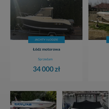
JACHTY I ŁODZIE
Łódz motorowa
Sprzedam
34 000 zł