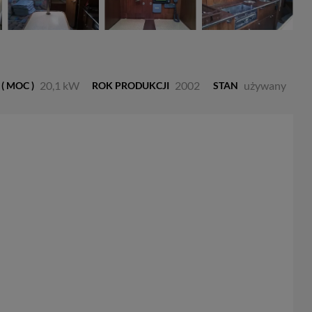
20,1 kW
2002
używany
 ( MOC )
ROK PRODUKCJI
STAN