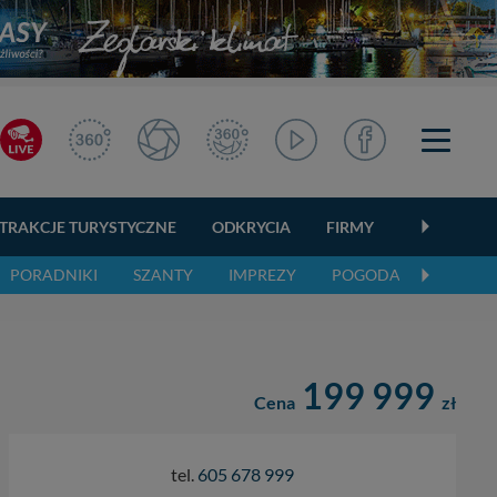
TRAKCJE TURYSTYCZNE
ODKRYCIA
FIRMY
OGŁOSZEN
PORADNIKI
SZANTY
IMPREZY
POGODA
199 999
Cena
zł
tel.
605 678 999