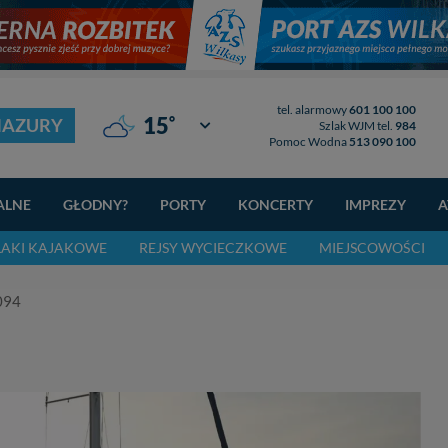
tel. alarmowy
601 100 100
°
15
MAZURY
Giżycko
Szlak WJM tel.
984
Pomoc Wodna
513 090 100
ALNE
GŁODNY?
PORTY
KONCERTY
IMPREZY
A
LAKI KAJAKOWE
REJSY WYCIECZKOWE
MIEJSCOWOŚCI
094