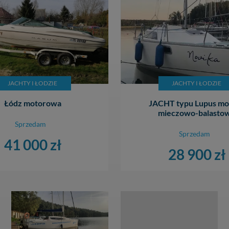
JACHTY I ŁODZIE
JACHTY I ŁODZIE
Łódz motorowa
JACHT typu Lupus mor
mieczowo-balasto
Sprzedam
Sprzedam
41 000 zł
28 900 zł