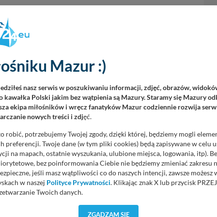
ośniku Mazur :)
iedziłeś nasz serwis w poszukiwaniu informacji, zdjęć, obrazów, widok
 kawałka Polski jakim bez wątpienia są Mazury. Staramy się Mazury odk
za ekipa miłośników i wręcz fanatyków Mazur codziennie rozwija serwi
rczanie nowych treści i zdj
ęć.
o robić, potrzebujemy Twojej zgody, dzięki której, będziemy mogli eleme
 preferencji. Twoje dane (w tym pliki cookies) będą zapisywane w celu 
cji na mapach, ostatnie wyszukania, ulubione miejsca, logowania, itp). 
priorytetowe, bez poinformowania Ciebie nie będziemy zmieniać zakresu 
ezpieczne, jeśli masz wątpliwości co do naszych intencji, zawsze możesz
yskach w naszej
Polityce Prywatności
. Klikając znak X lub przycisk P
i gospodarcza.
zetwarzanie Twoich danych.
orzystuje oraz nie udostępnia Twoich danych innym podmiotom oraz oso
ZGADZAM SIĘ