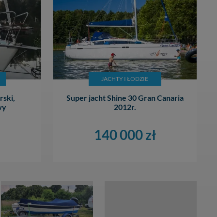
JACHTY I ŁODZIE
ski,
Super jacht Shine 30 Gran Canaria
wy
2012r.
140 000 zł