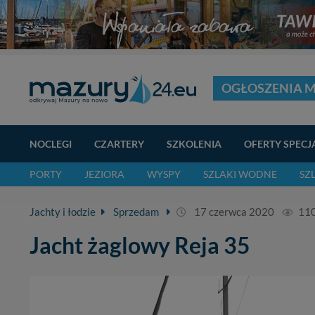
OGŁOSZENIA 
NOCLEGI
CZARTERY
SZKOLENIA
OFERTY SPECJ
PORTY
JEZIORA
WYSPY
SZLAKI WODNE
SZ
Jachty i łodzie
Sprzedam
17 czerwca 2020
11
Jacht żaglowy Reja 35