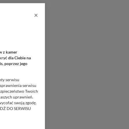
×
ów z kamer
ryć dla Ciebie na
s, poprzez jego
nty serwisu
usprawnienia serwisu
Bezpieczeństwo Twoich
naszych uprawnień.
 wycofać swoją zgodę.
RZEJDŹ DO SERWISU
bom trzecim.