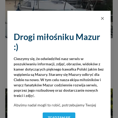
×
Drogi miłośniku Mazur
JACHTY I ŁODZIE
:)
JACHT typu Lupus morski, mieczowo-balastowy
Cieszymy się, że odwiedziłeś nasz serwis w
Sprzedam
poszukiwaniu informacji, zdjęć, obrazów, widoków z
28 900 zł
kamer dotyczących pięknego kawałka Polski jakim bez
wątpienia są Mazury. Staramy się Mazury odkryć dla
Ciebie na nowo. W tym celu nasza ekipa miłośników i
wręcz fanatyków Mazur codziennie rozwija serwis,
poprzez jego rozbudowę oraz dostarczanie nowych
treści i zdj
ęć.
Abyśmy nadal mogli to robić, potrzebujemy Twojej
zgody, dzięki której, będziemy mogli elementy serwisu
dostosować do Twoich preferencji. Twoje dane (w tym
ZGADZAM SIĘ