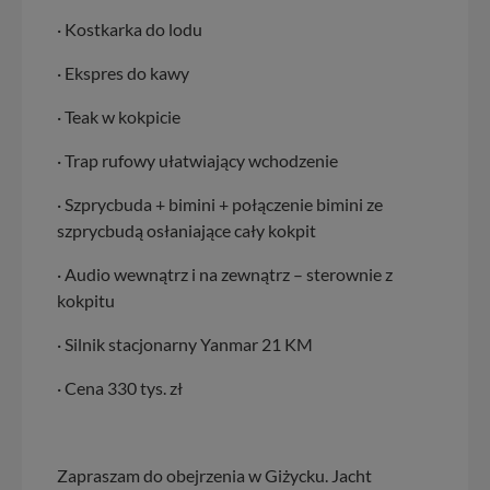
· Kostkarka do lodu
· Ekspres do kawy
· Teak w kokpicie
· Trap rufowy ułatwiający wchodzenie
· Szprycbuda + bimini + połączenie bimini ze
szprycbudą osłaniające cały kokpit
· Audio wewnątrz i na zewnątrz – sterownie z
kokpitu
· Silnik stacjonarny Yanmar 21 KM
· Cena 330 tys. zł
Zapraszam do obejrzenia w Giżycku. Jacht