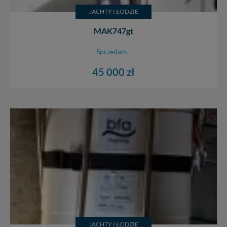
JACHTY I ŁODZIE
MAK747gt
Sprzedam
45 000 zł
JACHTY I ŁODZIE