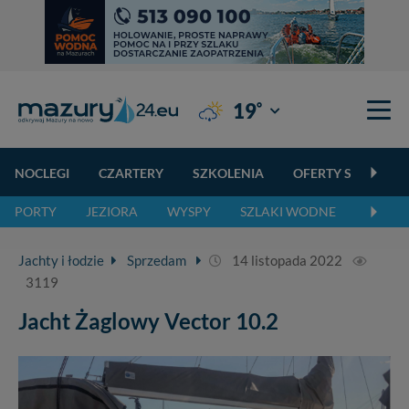
°
19
Giżycko
NOCLEGI
CZARTERY
SZKOLENIA
OFERTY SPECJALN
PORTY
JEZIORA
WYSPY
SZLAKI WODNE
SZLAK
Jachty i łodzie
Sprzedam
14 listopada 2022
3119
Jacht Żaglowy Vector 10.2