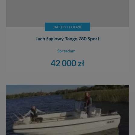
Wiejska 17, 11-500 Giżycko. Możesz z nami
skontaktować się za pośrednictwem tej
strony
.
W każdej chwili możesz: zażądać dostępu do swoich
JACHTY I ŁODZIE
danych, zażądać ich poprawienia lub usunięcia,
zabronić ich przetwarzania. Pamiętaj jednak, że nie
Jach żaglowy Tango 780 Sport
zawsze jest możliwe techniczne zrealizowanie Twoich
praw w odniesieniu do informacji zawartych w plikach
Sprzedam
cookies. Twoja przeglądarka umożliwia Ci skasowanie
tych plików - w pewnych przypadkach nie możemy tego
42 000 zł
zrobić za Ciebie.
Dziękujemy, i życzmy miłego odkrywania Mazur na
nowo...