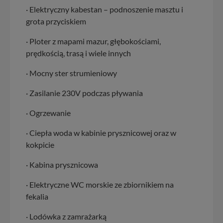
· Elektryczny kabestan – podnoszenie masztu i
grota przyciskiem
· Ploter z mapami mazur, głębokościami,
prędkością, trasą i wiele innych
· Mocny ster strumieniowy
· Zasilanie 230V podczas pływania
· Ogrzewanie
· Ciepła woda w kabinie prysznicowej oraz w
kokpicie
· Kabina prysznicowa
· Elektryczne WC morskie ze zbiornikiem na
fekalia
· Lodówka z zamrażarką