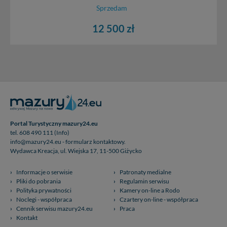
Sprzedam
12 500 zł
Portal Turystyczny mazury24.eu
tel. 608 490 111 (Info)
info@mazury24.eu - formularz kontaktowy.
Wydawca Kreacja, ul. Wiejska 17, 11-500 Giżycko
Informacje o serwisie
Patronaty medialne
Pliki do pobrania
Regulamin serwisu
Polityka prywatności
Kamery on-line a Rodo
Noclegi - współpraca
Czartery on-line - współpraca
Cennik serwisu mazury24.eu
Praca
Kontakt