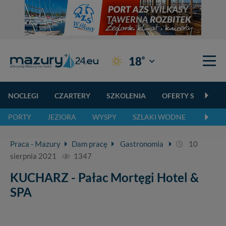
°
18
Giżycko
NOCLEGI
CZARTERY
SZKOLENIA
OFERTY SPECJALN
PORTY
JEZIORA
WYSPY
SZLAKI WODNE
SZLAK
Praca - Mazury
Dam pracę
Gastronomia
10
sierpnia 2021
1347
KUCHARZ - Pałac Mortęgi Hotel &
SPA