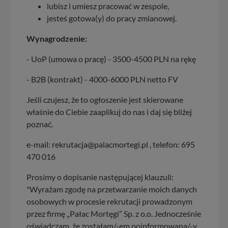
lubisz i umiesz pracować w zespole,
jesteś gotowa(y) do pracy zmianowej.
Wynagrodzenie:
- UoP (umowa o pracę) - 3500-4500 PLN na rękę
- B2B (kontrakt) - 4000-6000 PLN netto FV
Jeśli czujesz, że to ogłoszenie jest skierowane
właśnie do Ciebie zaaplikuj do nas i daj się bliżej
poznać.
e-mail: rekrutacja@palacmortegi.pl , telefon: 695
470 016
Prosimy o dopisanie następującej klauzuli:
"Wyrażam zgodę na przetwarzanie moich danych
osobowych w procesie rekrutacji prowadzonym
przez firmę „Pałac Mortęgi” Sp. z o.o. Jednocześnie
oświadczam, że zostałam/-em poinformowana/-y