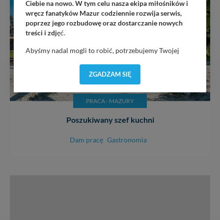
Ciebie na nowo. W tym celu nasza ekipa miłośników i
wręcz fanatyków Mazur codziennie rozwija serwis,
poprzez jego rozbudowę oraz dostarczanie nowych
treści i zdj
ęć.
Abyśmy nadal mogli to robić, potrzebujemy Twojej
zgody, dzięki której, będziemy mogli elementy serwisu
dostosować do Twoich preferencji. Twoje dane (w tym
ZGADZAM SIĘ
pliki cookies) będą zapisywane w celu usprawnienia
serwisu (zapamiętywanie pozycji na mapach, ostatnie
wyszukania, ulubione miejsca, logowania, itp).
PRACA - MAZURY
Bezpieczeństwo Twoich danych jest dla nas
Poszukiwany szef kuchni
priorytetowe, bez poinformowania Ciebie nie będziemy
zmieniać zakresu naszych uprawnień. Twoje dane są u
nas bezpieczne, jeśli masz wątpliwości co do naszych
Dam pracę
Gastronomia
intencji, zawsze możesz wycofać swoją zgodę. Więcej
informacji uzyskach w naszej
Polityce Prywatności
.
Klikając znak X lub przycisk PRZEJDŹ DO SERWISU
wyrażasz zgodę na przetwarzanie Twoich danych.
Nasz serwis nie wykorzystuje oraz nie udostępnia
Twoich danych innym podmiotom oraz osobom
trzecim. Wyjątkiem jest sytuacja, gdy przekazanie