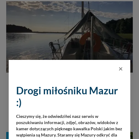
×
PRACA - MAZURY
Praca sternik/instruktor
Drogi miłośniku Mazur
Dam pracę
Specjaliści
:)
1 zł
Cieszymy się, że odwiedziłeś nasz serwis w
poszukiwaniu informacji, zdjęć, obrazów, widoków z
kamer dotyczących pięknego kawałka Polski jakim bez
wątpienia są Mazury. Staramy się Mazury odkryć dla