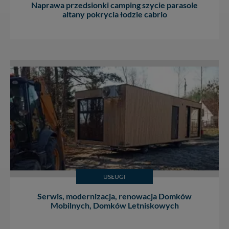
zrobić za Ciebie.
Naprawa przedsionki camping szycie parasole
altany pokrycia łodzie cabrio
Dziękujemy, i życzmy miłego odkrywania Mazur na
nowo...
USŁUGI
Serwis, modernizacja, renowacja Domków
Mobilnych, Domków Letniskowych