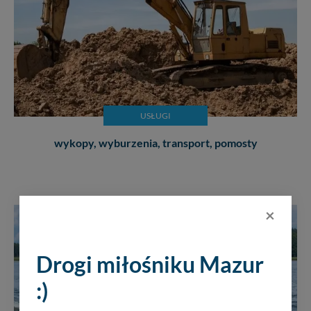
USŁUGI
wykopy, wyburzenia, transport, pomosty
×
Drogi miłośniku Mazur
:)