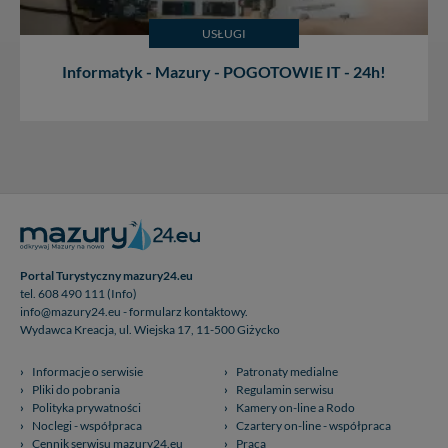
USŁUGI
Informatyk - Mazury - POGOTOWIE IT - 24h!
Portal Turystyczny mazury24.eu
tel. 608 490 111 (Info)
info@mazury24.eu - formularz kontaktowy.
Wydawca Kreacja, ul. Wiejska 17, 11-500 Giżycko
Informacje o serwisie
Patronaty medialne
Pliki do pobrania
Regulamin serwisu
Polityka prywatności
Kamery on-line a Rodo
Noclegi - współpraca
Czartery on-line - współpraca
Cennik serwisu mazury24.eu
Praca