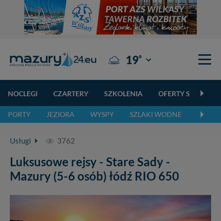
°
19
Giżycko
NOCLEGI
CZARTERY
SZKOLENIA
OFERTY SPECJALN
PORTY
JEZIORA
WYSPY
SZLAKI WODNE
SZLAK
Usługi
3762
Luksusowe rejsy - Stare Sady -
Mazury (5-6 osób) łódź RIO 650