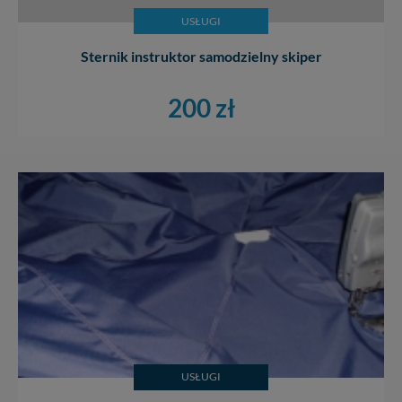
wyrażasz zgodę na przetwarzanie Twoich danych.
USŁUGI
Nasz serwis nie wykorzystuje oraz nie udostępnia
Twoich danych innym podmiotom oraz osobom
Sternik instruktor samodzielny skiper
trzecim. Wyjątkiem jest sytuacja, gdy przekazanie
Twoich danych jest elementem usługi (przekazanie
200 zł
danych z formularza kontaktowego, przekazanie danych
w przypadku rezerwacji usług typu: nocleg, czartery,
itp). Więcej informacji o zasadach i funkcjonalności
serwisu w
Regulaminie Serwisu
.
Administratorem Twoich danych jest: Agencja
Reklamowa Kreacja Monika Borkowska, z siedzibą ul.
Wiejska 17, 11-500 Giżycko. Możesz z nami
skontaktować się za pośrednictwem tej
strony
.
W każdej chwili możesz: zażądać dostępu do swoich
danych, zażądać ich poprawienia lub usunięcia,
zabronić ich przetwarzania. Pamiętaj jednak, że nie
zawsze jest możliwe techniczne zrealizowanie Twoich
praw w odniesieniu do informacji zawartych w plikach
cookies. Twoja przeglądarka umożliwia Ci skasowanie
USŁUGI
tych plików - w pewnych przypadkach nie możemy tego