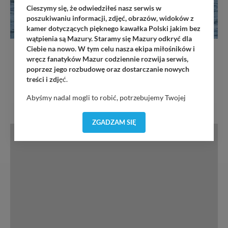
Cieszymy się, że odwiedziłeś nasz serwis w
poszukiwaniu informacji, zdjęć, obrazów, widoków z
kamer dotyczących pięknego kawałka Polski jakim bez
USŁUGI
wątpienia są Mazury. Staramy się Mazury odkryć dla
Ciebie na nowo. W tym celu nasza ekipa miłośników i
Rejsy luksusowym Windy 900 (8-9 osób)
wręcz fanatyków Mazur codziennie rozwija serwis,
poprzez jego rozbudowę oraz dostarczanie nowych
treści i zdj
ęć.
850 zł
Abyśmy nadal mogli to robić, potrzebujemy Twojej
zgody, dzięki której, będziemy mogli elementy serwisu
dostosować do Twoich preferencji. Twoje dane (w tym
ZGADZAM SIĘ
pliki cookies) będą zapisywane w celu usprawnienia
serwisu (zapamiętywanie pozycji na mapach, ostatnie
wyszukania, ulubione miejsca, logowania, itp).
Bezpieczeństwo Twoich danych jest dla nas
priorytetowe, bez poinformowania Ciebie nie będziemy
zmieniać zakresu naszych uprawnień. Twoje dane są u
nas bezpieczne, jeśli masz wątpliwości co do naszych
intencji, zawsze możesz wycofać swoją zgodę. Więcej
informacji uzyskach w naszej
Polityce Prywatności
.
Klikając znak X lub przycisk PRZEJDŹ DO SERWISU