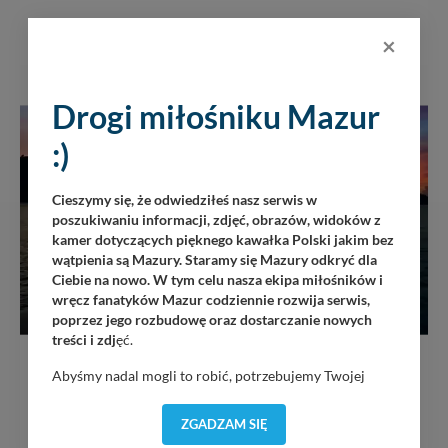
850 zł
×
Drogi miłośniku Mazur
:)
Cieszymy się, że odwiedziłeś nasz serwis w
poszukiwaniu informacji, zdjęć, obrazów, widoków z
kamer dotyczących pięknego kawałka Polski jakim bez
wątpienia są Mazury. Staramy się Mazury odkryć dla
Ciebie na nowo. W tym celu nasza ekipa miłośników i
wręcz fanatyków Mazur codziennie rozwija serwis,
poprzez jego rozbudowę oraz dostarczanie nowych
USŁUGI
treści i zdj
ęć.
Luksusowe rejsy - Stare Sady - Mazury (5-6 osób)
Abyśmy nadal mogli to robić, potrzebujemy Twojej
łódź RIO 650
zgody, dzięki której, będziemy mogli elementy serwisu
dostosować do Twoich preferencji. Twoje dane (w tym
ZGADZAM SIĘ
pliki cookies) będą zapisywane w celu usprawnienia