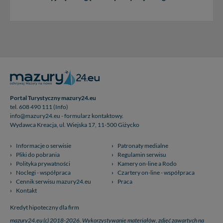
Portal Turystyczny mazury24.eu
tel. 608 490 111 (Info)
info@mazury24.eu - formularz kontaktowy.
Wydawca Kreacja, ul. Wiejska 17, 11-500 Giżycko
Informacje o serwisie
Patronaty medialne
Pliki do pobrania
Regulamin serwisu
Polityka prywatności
Kamery on-line a Rodo
Noclegi - współpraca
Czartery on-line - współpraca
Cennik serwisu mazury24.eu
Praca
Kontakt
Kredyt hipoteczny dla firm
mazury24.eu (c) 2018-2026. Wykorzystywanie materiałów, zdjęć zawartych na