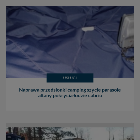
skontaktować się za pośrednictwem tej
strony
.
W każdej chwili możesz: zażądać dostępu do swoich
danych, zażądać ich poprawienia lub usunięcia,
zabronić ich przetwarzania. Pamiętaj jednak, że nie
zawsze jest możliwe techniczne zrealizowanie Twoich
praw w odniesieniu do informacji zawartych w plikach
cookies. Twoja przeglądarka umożliwia Ci skasowanie
tych plików - w pewnych przypadkach nie możemy tego
zrobić za Ciebie.
Dziękujemy, i życzmy miłego odkrywania Mazur na
nowo...
USŁUGI
Naprawa przedsionki camping szycie parasole
altany pokrycia łodzie cabrio