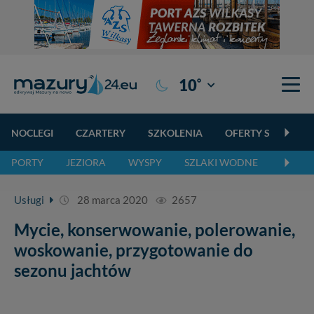
°
10
Giżycko
NOCLEGI
CZARTERY
SZKOLENIA
OFERTY SPECJALN
PORTY
JEZIORA
WYSPY
SZLAKI WODNE
SZLAK
Usługi
28 marca 2020
2657
Mycie, konserwowanie, polerowanie,
woskowanie, przygotowanie do
sezonu jachtów