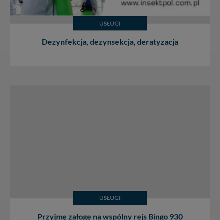
USŁUGI
Dezynfekcja, dezynsekcja, deratyzacja
USŁUGI
Przyjmę załogę na wspólny rejs Bingo 930