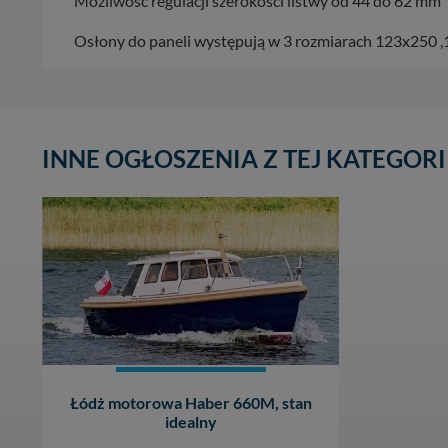
Możliwość regulacji szerokości listwy od 44 do 62 mm
Administratorem Twoi
11-500 Giżycko. Może
Osłony do paneli występują w 3 rozmiarach 123x250 
W każdej chwili może
przetwarzania. Pamię
informacji zawartych
przypadkach nie może
INNE OGŁOSZENIA Z TEJ KATEGORI
Dziękujemy, i życzmy
Łódż motorowa Haber 660M, stan
idealny