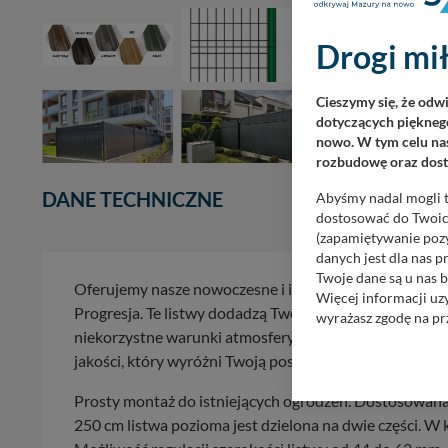
Drogi mił
Cieszymy się, że odw
dotyczących pięknego
nowo. W tym celu nas
rozbudowę oraz dosta
DANE TECHNICZNE
Abyśmy nadal mogli t
dostosować do Twoich
(zapamiętywanie pozy
danych jest dla nas 
Twoje dane są u nas b
Oferujemy nasze nowoczesne i innowacyjne listwy pi
Więcej informacji uz
Progresja. Te listwy dodadzą Twojemu ogrodzeniu nie t
wyrażasz zgodę na pr
niekorzystne warunki atmosferyczne. Nasze listwy zap
Nasz serwis nie wyk
jakości, który wyróżni Twoją posesję na tle innych.
Wyjątkiem jest sytua
kontaktowego, przekaz
Prosty montaż do istniejących ogrodzeń. Dostosowana
zasadach i funkcjona
250 cm listwa pozioma jest dzielona na dwie części. W 