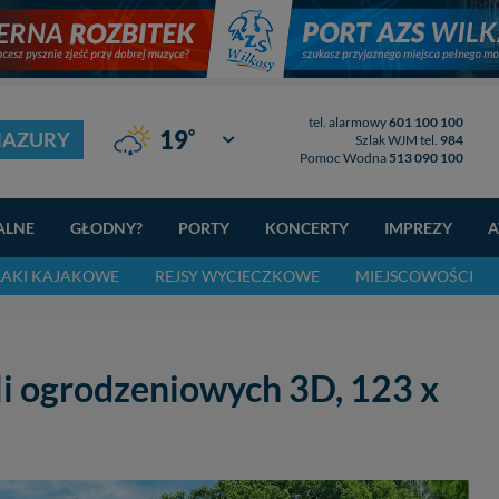
tel. alarmowy
601 100 100
°
19
MAZURY
Giżycko
Szlak WJM tel.
984
Pomoc Wodna
513 090 100
ALNE
GŁODNY?
PORTY
KONCERTY
IMPREZY
A
LAKI KAJAKOWE
REJSY WYCIECZKOWE
MIEJSCOWOŚCI
i ogrodzeniowych 3D, 123 x