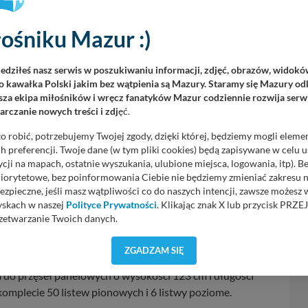
ośniku Mazur :)
iedziłeś nasz serwis w poszukiwaniu informacji, zdjęć, obrazów, widok
 kawałka Polski jakim bez wątpienia są Mazury. Staramy się Mazury odk
za ekipa miłośników i wręcz fanatyków Mazur codziennie rozwija serwi
rczanie nowych treści i zdj
ęć.
o robić, potrzebujemy Twojej zgody, dzięki której, będziemy mogli eleme
 preferencji. Twoje dane (w tym pliki cookies) będą zapisywane w celu 
cji na mapach, ostatnie wyszukania, ulubione miejsca, logowania, itp). 
priorytetowe, bez poinformowania Ciebie nie będziemy zmieniać zakresu 
ezpieczne, jeśli masz wątpliwości co do naszych intencji, zawsze możesz
onowe do ogrodzeń 3D, produkowane przez naszą firmę
yskach w naszej
Polityce Prywatności
. Klikając znak X lub przycisk P
ylko eleganckiego wyglądu, ale także wytrzymałości na
zetwarzanie Twoich danych.
rojektowano z myślą o wyjątkowym designie i wysokiej
orzystuje oraz nie udostępnia Twoich danych innym podmiotom oraz oso
ZGADZAM SIĘ
cja, gdy przekazanie Twoich danych jest elementem usługi (przekazanie d
anie danych w przypadku rezerwacji usług typu: nocleg, czartery, itp). W
 do przęseł panelowych o wysokości 123 cm i długości
lności serwisu w
Regulaminie Serwisu
.
komplecie 50 listew pionowych i 6 listwy poziome.