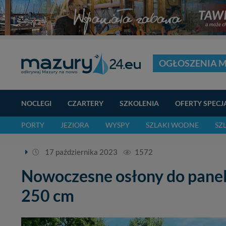
OGŁOSZENIA 
NOCLEGI
CZARTERY
SZKOLENIA
OFERTY SPECJ
PORTY
JEZIORA
WYSPY
SZLAKI WODNE
SZ
17 października 2023
1572
Nowoczesne osłony do panel
250 cm