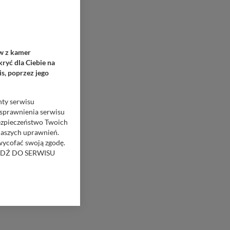
ów z kamer
ryć dla Ciebie na
s, poprzez jego
nty serwisu
usprawnienia serwisu
Bezpieczeństwo Twoich
naszych uprawnień.
 wycofać swoją zgodę.
RZEJDŹ DO SERWISU
bom trzecim.
anych z formularza
ięcej informacji o