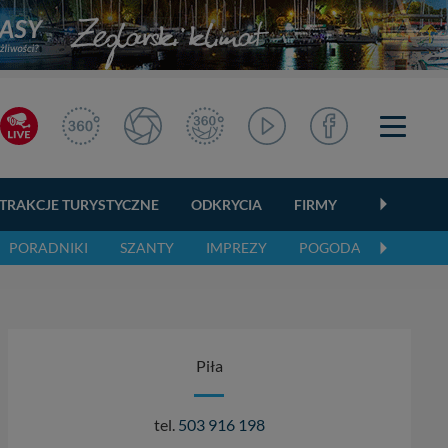
TRAKCJE TURYSTYCZNE
ODKRYCIA
FIRMY
OGŁOSZEN
PORADNIKI
SZANTY
IMPREZY
POGODA
Piła
tel.
503 916 198