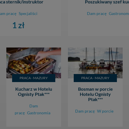
ca sternik/instruktor
Poszukiwany szef ku
am pracę
Specjaliści
Dam pracę
Gastronom
1 zł
PRACA - MAZURY
PRACA - MAZURY
Kucharz w Hotelu
Bosman w porcie
Ognisty Ptak***
Hotelu Ognisty
Ptak***
Dam
Dam pracę
W porcie
pracę
Gastronomia