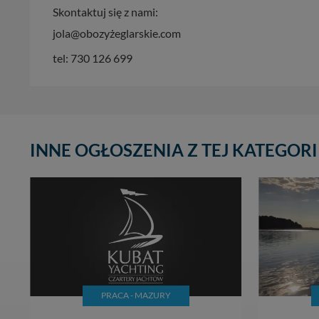
Skontaktuj się z nami:
W każdej chwili może
przetwarzania. Pamię
jola@obozyżeglarskie.com
informacji zawartych
tel: 730 126 699
przypadkach nie może
Dziękujemy, i życzmy
INNE OGŁOSZENIA Z TEJ KATEGORI
PRACA - MAZURY