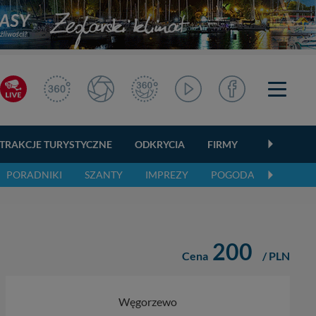
TRAKCJE TURYSTYCZNE
ODKRYCIA
FIRMY
OGŁOSZEN
PORADNIKI
SZANTY
IMPREZY
POGODA
200
Cena
/ PLN
Węgorzewo