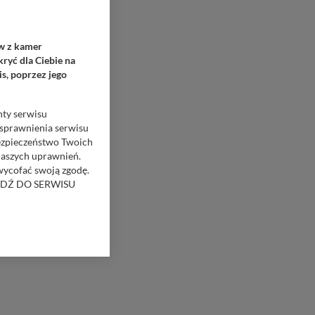
ów z kamer
ryć dla Ciebie na
s, poprzez jego
nty serwisu
usprawnienia serwisu
Bezpieczeństwo Twoich
naszych uprawnień.
 wycofać swoją zgodę.
RZEJDŹ DO SERWISU
bom trzecim.
anych z formularza
ięcej informacji o
bą ul. Wiejska 17,