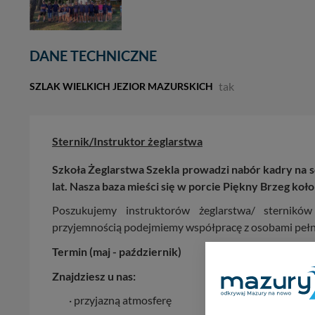
DANE TECHNICZNE
tak
SZLAK WIELKICH JEZIOR MAZURSKICH
Sternik/Instruktor żeglarstwa
Szkoła Żeglarstwa Szekla prowadzi nabór kadry na s
lat. Nasza baza mieści się w porcie Piękny Brzeg ko
Poszukujemy instruktorów żeglarstwa/ sterników
przyjemnością podejmiemy współpracę z osobami pełnym
Termin (maj - październik)
Znajdziesz u nas:
· przyjazną atmosferę