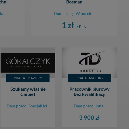
chni
Bosman
ia
Dam pracę
W porcie
1 zł
/ PLN
PRACA - MAZURY
PRACA - MAZURY
Szukamy właśnie
Pracownik biurowy
Ciebie!
bez kwalifikacji
Dam pracę
Specjaliści
Dam pracę
Inna
3 900 zł