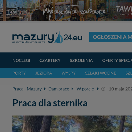
OGŁOSZENIA 
NOCLEGI
CZARTERY
SZKOLENIA
OFERTY SPECJ
PORTY
JEZIORA
WYSPY
SZLAKI WODNE
SZ
Praca - Mazury
Dam pracę
W porcie
10 maja 20
Praca dla sternika