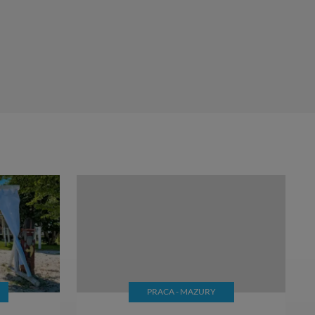
ęcia, zabronić ich
praw w odniesieniu do
lików - w pewnych
PRACA - MAZURY