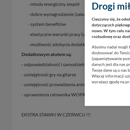
Drogi mił
· młody energiczny zespół
· dobre wynagrodzenie (zależne od kwalifikacji i do
Cieszymy się, że odw
· system benefitów
dotyczących pięknego
nowo. W tym celu nas
· elastyczne warunki pracy (umowa zlecenie lub B2
rozbudowę oraz dosta
· możliwość zdobycia dodatkowych kwalifikacji
Abyśmy nadal mogli t
dostosować do Twoich
Dodatkowym atutem są:
(zapamiętywanie pozy
-
odpowiedzialność i samodzielność
danych jest dla nas 
Twoje dane są u nas b
- umiejętność gry na gitarze
Więcej informacji uz
wyrażasz zgodę na pr
- umiejętność prowadzenia animacji
Nasz serwis nie wyk
- uprawnienia ratownika WOPR
Wyjątkiem jest sytua
kontaktowego, przekaz
zasadach i funkcjona
EKSTRA STAWKI W CZERWCU !!!
Administratorem Twoi
11-500 Giżycko. Może