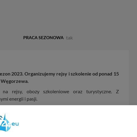
tak
PRACA SEZONOWA
ezon 2023. Organizujemy rejsy i szkolenie od ponad 15
ło Węgorzewa.
 na rejsy, obozy szkoleniowe oraz turystyczne. Z
i energii i pasji.