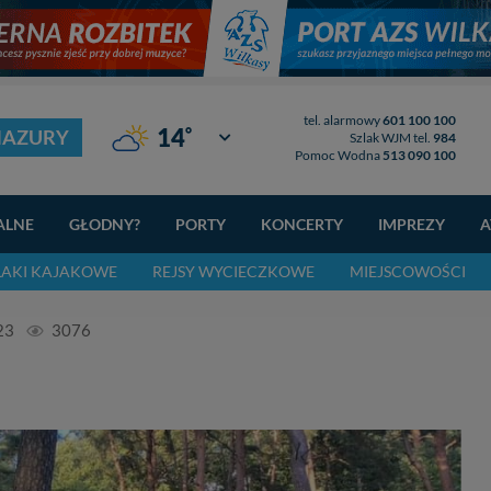
tel. alarmowy
601 100 100
°
14
MAZURY
Giżycko
Szlak WJM tel.
984
Pomoc Wodna
513 090 100
ALNE
GŁODNY?
PORTY
KONCERTY
IMPREZY
A
LAKI KAJAKOWE
REJSY WYCIECZKOWE
MIEJSCOWOŚCI
23
3076