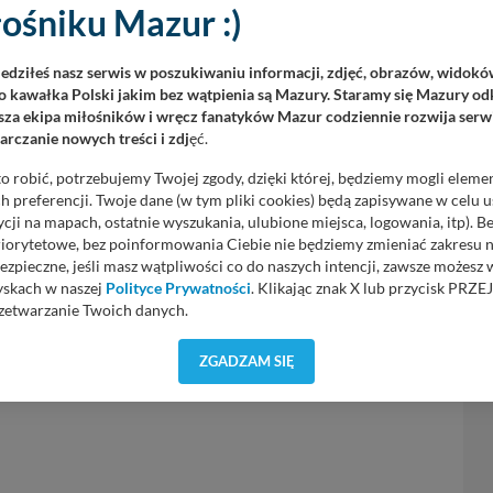
ośniku Mazur :)
świadczenia)
iedziłeś nasz serwis w poszukiwaniu informacji, zdjęć, obrazów, widok
 kawałka Polski jakim bez wątpienia są Mazury. Staramy się Mazury odk
za ekipa miłośników i wręcz fanatyków Mazur codziennie rozwija serwi
B)
rczanie nowych treści i zdj
ęć.
o robić, potrzebujemy Twojej zgody, dzięki której, będziemy mogli eleme
 preferencji. Twoje dane (w tym pliki cookies) będą zapisywane w celu 
cji na mapach, ostatnie wyszukania, ulubione miejsca, logowania, itp). 
priorytetowe, bez poinformowania Ciebie nie będziemy zmieniać zakresu 
ezpieczne, jeśli masz wątpliwości co do naszych intencji, zawsze możesz
yskach w naszej
Polityce Prywatności
. Klikając znak X lub przycisk P
zetwarzanie Twoich danych.
orzystuje oraz nie udostępnia Twoich danych innym podmiotom oraz oso
ZGADZAM SIĘ
cja, gdy przekazanie Twoich danych jest elementem usługi (przekazanie d
anie danych w przypadku rezerwacji usług typu: nocleg, czartery, itp). W
lności serwisu w
Regulaminie Serwisu
.
ch danych jest: Agencja Reklamowa Kreacja Monika Borkowska, z siedzi
sz z nami skontaktować się za pośrednictwem tej
strony
.