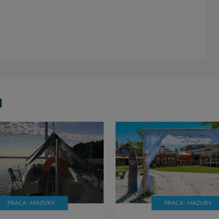
sz: zażądać dostępu do swoich danych, zażądać ich poprawienia lub usuni
taj jednak, że nie zawsze jest możliwe techniczne zrealizowanie Twoich 
 w plikach cookies. Twoja przeglądarka umożliwia Ci skasowanie tych p
my tego zrobić za Ciebie.
 miłego odkrywania Mazur na nowo...
I
PRACA - MAZURY
PRACA - MAZURY