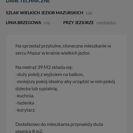
DANE TECHNICZNE
tak
SZLAK WIELKICH JEZIOR MAZURSKICH
nie
niedaleko
LINIA BRZEGOWA
PRZY JEZIORZE
Na sprzedaż przytulne, słoneczne mieszkanie w
sercu Mazur w krainie wielkich jezior.
Na metraż 39 M2 składa się:
-duży pokój z wyjściem na balkon,
-mniejszy pokój idealny aby urządzić w nim pokój
dziecka lub sypialnię,
-kuchnia,
-łazienka
-korytarz.
Dodatkowo do mieszkania przynależy duża
piwnica 8 m2.