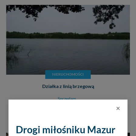
NIERUCHOMOŚCI
Działka z linią brzegową
Sprzedam
×
53 zł
Drogi miłośniku Mazur