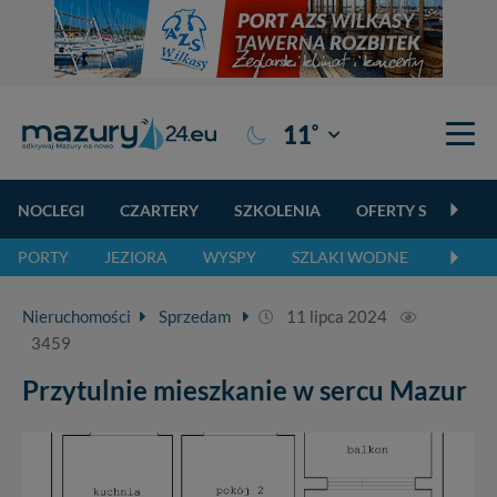
°
11
Giżycko
NOCLEGI
CZARTERY
SZKOLENIA
OFERTY SPECJALN
PORTY
JEZIORA
WYSPY
SZLAKI WODNE
SZLAK
Nieruchomości
Sprzedam
11 lipca 2024
3459
Przytulnie mieszkanie w sercu Mazur