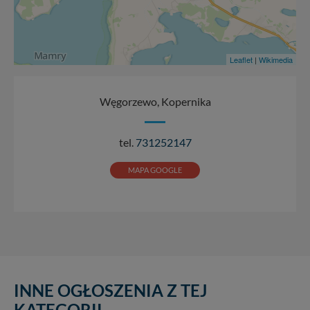
Leaflet
|
Wikimedia
Węgorzewo, Kopernika
tel.
731252147
MAPA GOOGLE
INNE OGŁOSZENIA Z TEJ
KATEGORII