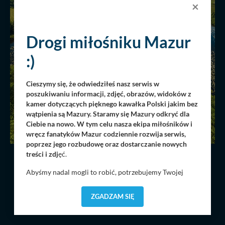
×
Drogi miłośniku Mazur
:)
Cieszymy się, że odwiedziłeś nasz serwis w
poszukiwaniu informacji, zdjęć, obrazów, widoków z
kamer dotyczących pięknego kawałka Polski jakim bez
wątpienia są Mazury. Staramy się Mazury odkryć dla
Ciebie na nowo. W tym celu nasza ekipa miłośników i
wręcz fanatyków Mazur codziennie rozwija serwis,
poprzez jego rozbudowę oraz dostarczanie nowych
treści i zdj
ęć.
INNE PANORAMY Z TEJ KATEGORII
(
Abyśmy nadal mogli to robić, potrzebujemy Twojej
452 )
zgody, dzięki której, będziemy mogli elementy serwisu
dostosować do Twoich preferencji. Twoje dane (w tym
ZGADZAM SIĘ
pliki cookies) będą zapisywane w celu usprawnienia
ZOBACZ WSZYSTKIE
serwisu (zapamiętywanie pozycji na mapach, ostatnie
wyszukania, ulubione miejsca, logowania, itp).