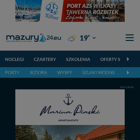
°
19
Giżycko
NOCLEGI
CZARTERY
SZKOLENIA
OFERTY SPECJALN
PORTY
JEZIORA
WYSPY
SZLAKI WODNE
SZLAK
REKLAMA