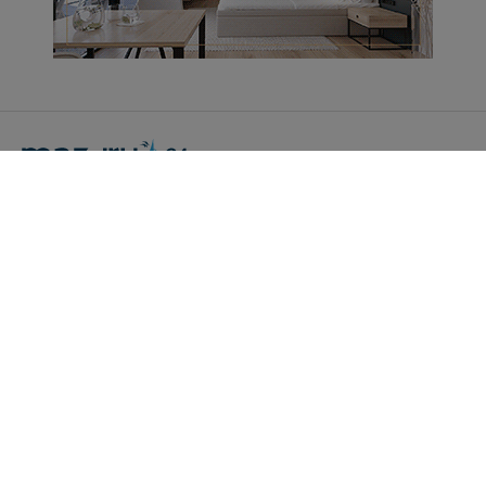
Portal Turystyczny mazury24.eu
tel. 608 490 111 (Info)
info@mazury24.eu - formularz kontaktowy.
Wydawca Kreacja, ul. Wiejska 17, 11-500 Giżycko
Informacje o serwisie
Patronaty medialne
Pliki do pobrania
Regulamin serwisu
Polityka prywatności
Kamery on-line a Rodo
Noclegi - współpraca
Czartery on-line - współpraca
Cennik serwisu mazury24.eu
Praca
Kontakt
Kredyt hipoteczny dla firm
mazury24.eu (c) 2018-2026. Wykorzystywanie materiałów, zdjęć zawartych na