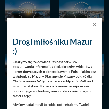
×
Wschód słońca nad
Zatoka Tracz, jezioro
Niegocinem, grudzień
Kisajno, zima, grudzień
2022 r.
2022 r.
Drogi miłośniku Mazur
14.12.2022
2903
14.12.2022
2940
:)
Cieszymy się, że odwiedziłeś nasz serwis w
poszukiwaniu informacji, zdjęć, obrazów, widoków z
kamer dotyczących pięknego kawałka Polski jakim bez
wątpienia są Mazury. Staramy się Mazury odkryć dla
Ciebie na nowo. W tym celu nasza ekipa miłośników i
Zachód słońca widziany
Wilkasy i jezioro Niegocin
wręcz fanatyków Mazur codziennie rozwija serwis,
znad lasów w Nowym
w zimowej scenerii,
poprzez jego rozbudowę oraz dostarczanie nowych
Harszu, grudzień 2022 r.
grudzień 2022 r.
treści i zdj
ęć.
14.12.2022
2805
14.12.2022
2790
Abyśmy nadal mogli to robić, potrzebujemy Twojej