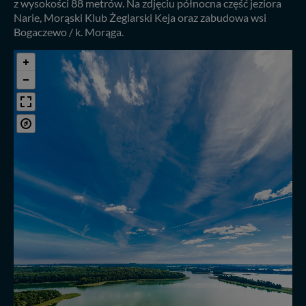
z wysokości 88 metrów. Na zdjęciu północna część jeziora
Narie, Morąski Klub Żeglarski Keja oraz zabudowa wsi
Bogaczewo / k. Morąga.