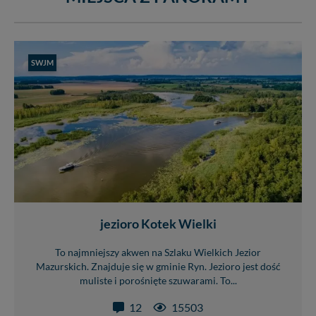
Wiejska 17, 11-500 Giżycko. Możesz z nami
skontaktować się za pośrednictwem tej
strony
.
W każdej chwili możesz: zażądać dostępu do swoich
danych, zażądać ich poprawienia lub usunięcia,
SWJM
zabronić ich przetwarzania. Pamiętaj jednak, że nie
zawsze jest możliwe techniczne zrealizowanie Twoich
praw w odniesieniu do informacji zawartych w plikach
cookies. Twoja przeglądarka umożliwia Ci skasowanie
tych plików - w pewnych przypadkach nie możemy tego
zrobić za Ciebie.
Dziękujemy, i życzmy miłego odkrywania Mazur na
nowo...
jezioro Kotek Wielki
To najmniejszy akwen na Szlaku Wielkich Jezior
Mazurskich. Znajduje się w gminie Ryn. Jezioro jest dość
muliste i porośnięte szuwarami. To...
12
15503