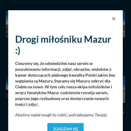
×
Drogi miłośniku Mazur
:)
Wschód słońca nad
Zatoka Tracz, jezioro
Niegocinem, grudzień
Kisajno, zima, grudzień
2022 r.
2022 r.
Cieszymy się, że odwiedziłeś nasz serwis w
14.12.2022
2902
14.12.2022
2937
poszukiwaniu informacji, zdjęć, obrazów, widoków z
kamer dotyczących pięknego kawałka Polski jakim bez
wątpienia są Mazury. Staramy się Mazury odkryć dla
Ciebie na nowo. W tym celu nasza ekipa miłośników i
wręcz fanatyków Mazur codziennie rozwija serwis,
poprzez jego rozbudowę oraz dostarczanie nowych
treści i zdj
ęć.
Zachód słońca widziany
Wilkasy i jezioro Niegocin
Abyśmy nadal mogli to robić, potrzebujemy Twojej
znad lasów w Nowym
w zimowej scenerii,
zgody, dzięki której, będziemy mogli elementy serwisu
Harszu, grudzień 2022 r.
grudzień 2022 r.
dostosować do Twoich preferencji. Twoje dane (w tym
ZGADZAM SIĘ
14.12.2022
2803
14.12.2022
2790