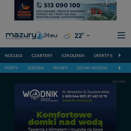
°
22
Giżycko
NOCLEGI
CZARTERY
SZKOLENIA
OFERTY SPECJALN
PORTY
JEZIORA
WYSPY
SZLAKI WODNE
SZLAK
REKLAMA