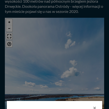
wysokości 100 metrów nad północnym brzegiem jeziora
Drwęckie. Dookoła panorama Ostródy - więcej informacji o
tym mieście pojawi się u nas w sezonie 2020.
×