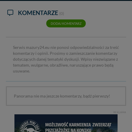
danych, zażądać ich poprawienia lub usunięcia,
zabronić ich przetwarzania. Pamiętaj jednak, że nie
KOMENTARZE
(0)
zawsze jest możliwe techniczne zrealizowanie Twoich
praw w odniesieniu do informacji zawartych w plikach
DODAJ KOMENTARZ
cookies. Twoja przeglądarka umożliwia Ci skasowanie
tych plików - w pewnych przypadkach nie możemy tego
zrobić za Ciebie.
Serwis mazury24.eu nie ponosi odpowiedzialności za treść
Dziękujemy, i życzmy miłego odkrywania Mazur na
komentarzy i opinii. Prosimy o zamieszczanie komentarzy
nowo...
dotyczących danej tematyki dyskusji. Wpisy niezwiązane z
tematem, wulgarne, obraźliwe, naruszające prawo będą
usuwane.
Panorama nie ma jeszcze komentarzy, bądź pierwszy!
REKLAMA