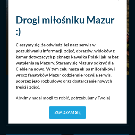
Drogi miłośniku Mazur
:)
Cieszymy się, że odwiedziłeś nasz serwis w
poszukiwaniu informacji, zdjęć, obrazów, widoków z
kamer dotyczących pięknego kawałka Polski jakim bez
wątpienia są Mazury. Staramy się Mazury odkryć dla
Ciebie na nowo. W tym celu nasza ekipa miłośników i
wręcz fanatyków Mazur codziennie rozwija serwis,
poprzez jego rozbudowę oraz dostarczanie nowych
INNE PANORAMY Z TEJ KATEGORII
(
treści i zdj
ęć.
452 )
Abyśmy nadal mogli to robić, potrzebujemy Twojej
zgody, dzięki której, będziemy mogli elementy serwisu
dostosować do Twoich preferencji. Twoje dane (w tym
ZOBACZ WSZYSTKIE
ZGADZAM SIĘ
pliki cookies) będą zapisywane w celu usprawnienia
serwisu (zapamiętywanie pozycji na mapach, ostatnie
wyszukania, ulubione miejsca, logowania, itp).
Bezpieczeństwo Twoich danych jest dla nas