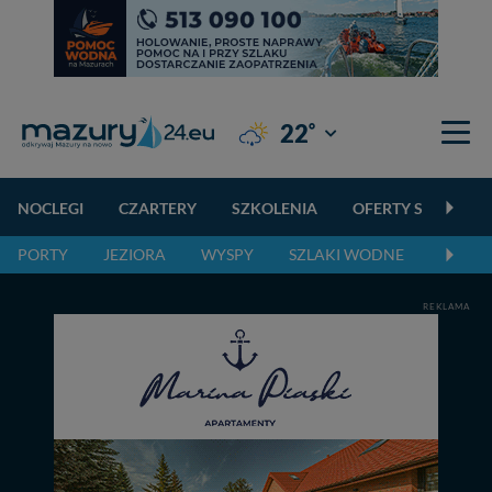
°
22
Giżycko
NOCLEGI
CZARTERY
SZKOLENIA
OFERTY SPECJALN
PORTY
JEZIORA
WYSPY
SZLAKI WODNE
SZLAK
REKLAMA