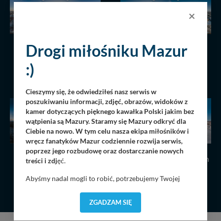
×
Drogi miłośniku Mazur
Wschód słońca nad
Zatoka Tracz, jezioro
Niegocinem, grudzień
Kisajno, zima, grudzień
:)
2022 r.
2022 r.
14.12.2022
2903
14.12.2022
2940
Cieszymy się, że odwiedziłeś nasz serwis w
poszukiwaniu informacji, zdjęć, obrazów, widoków z
kamer dotyczących pięknego kawałka Polski jakim bez
wątpienia są Mazury. Staramy się Mazury odkryć dla
Ciebie na nowo. W tym celu nasza ekipa miłośników i
wręcz fanatyków Mazur codziennie rozwija serwis,
poprzez jego rozbudowę oraz dostarczanie nowych
Zachód słońca widziany
Wilkasy i jezioro Niegocin
treści i zdj
ęć.
znad lasów w Nowym
w zimowej scenerii,
Harszu, grudzień 2022 r.
grudzień 2022 r.
Abyśmy nadal mogli to robić, potrzebujemy Twojej
14.12.2022
2805
14.12.2022
2790
zgody, dzięki której, będziemy mogli elementy serwisu
dostosować do Twoich preferencji. Twoje dane (w tym
ZGADZAM SIĘ
pliki cookies) będą zapisywane w celu usprawnienia
serwisu (zapamiętywanie pozycji na mapach, ostatnie