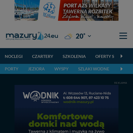
°
20
Giżycko
NOCLEGI
CZARTERY
SZKOLENIA
OFERTY SPECJALN
PORTY
JEZIORA
WYSPY
SZLAKI WODNE
SZLAK
REKLAMA