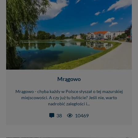
W każdej chwili możesz: zażądać dostępu do swoich
danych, zażądać ich poprawienia lub usunięcia,
zabronić ich przetwarzania. Pamiętaj jednak, że nie
zawsze jest możliwe techniczne zrealizowanie Twoich
praw w odniesieniu do informacji zawartych w plikach
cookies. Twoja przeglądarka umożliwia Ci skasowanie
tych plików - w pewnych przypadkach nie możemy tego
zrobić za Ciebie.
Dziękujemy, i życzmy miłego odkrywania Mazur na
nowo...
Mrągowo
Mrągowo - chyba każdy w Polsce słyszał o tej mazurskiej
miejscowości. A czy już tu byliście? Jeśli nie, warto
nadrobić zaległości i...
38
10469