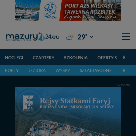
°
29
Giżycko
NOCLEGI
CZARTERY
SZKOLENIA
OFERTY SPECJALN
PORTY
JEZIORA
WYSPY
SZLAKI WODNE
SZLAK
REKLAMA