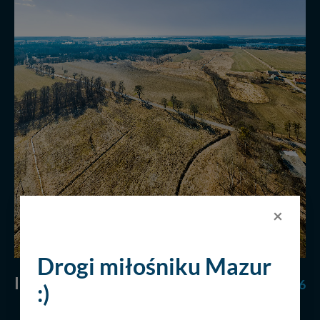
×
Drogi miłośniku Mazur
INNE PANORAMY Z TEJ KATEGORII
( 76
:)
)