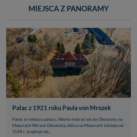
MIEJSCA Z PANORAMY
Dziękujemy, i życzmy miłego odkrywania Mazur na
nowo...
Pałac z 1921 roku Paula von Mrozek
Pałac w miejscu pałacu. Warto wybrać się do Okowizny na
Mazurach We wsi Okowizna, która na Mazurach istnieje od
1558 r. znajduje się...