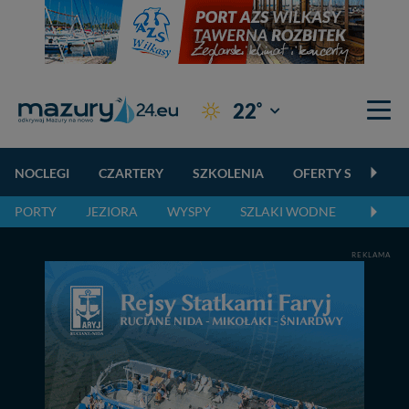
°
22
Giżycko
NOCLEGI
CZARTERY
SZKOLENIA
OFERTY SPECJALN
PORTY
JEZIORA
WYSPY
SZLAKI WODNE
SZLAK
REKLAMA