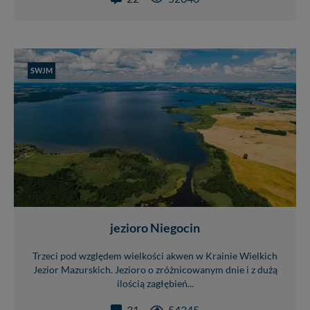
Dziękujemy, i życzmy miłego odkrywania Mazur na
nowo...
SWJM
jezioro Niegocin
Trzeci pod względem wielkości akwen w Krainie Wielkich
Jezior Mazurskich. Jezioro o zróżnicowanym dnie i z dużą
ilością zagłębień...
31
54345