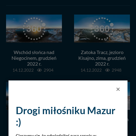
Wschód słońca nad
Zatoka Tracz, jezioro
Niegocinem, grudzień
Kisajno, zima, grudzień
2022 r.
2022 r.
14.12.2022
2904
14.12.2022
2948
×
Drogi miłośniku Mazur
:)
Zachód słońca widziany
Wilkasy i jezioro Niegocin
znad lasów w Nowym
w zimowej scenerii,
Harszu, grudzień 2022 r.
grudzień 2022 r.
Cieszymy się, że odwiedziłeś nasz serwis w