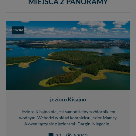
MIEJSCA Z PANORAMY
Nasz serwis nie wykorzystuje oraz nie udostępnia
Twoich danych innym podmiotom oraz osobom
trzecim. Wyjątkiem jest sytuacja, gdy przekazanie
Twoich danych jest elementem usługi (przekazanie
SWJM
danych z formularza kontaktowego, przekazanie danych
w przypadku rezerwacji usług typu: nocleg, czartery,
itp). Więcej informacji o zasadach i funkcjonalności
serwisu w
Regulaminie Serwisu
.
Administratorem Twoich danych jest: Agencja
Reklamowa Kreacja Monika Borkowska, z siedzibą ul.
Wiejska 17, 11-500 Giżycko. Możesz z nami
skontaktować się za pośrednictwem tej
strony
.
W każdej chwili możesz: zażądać dostępu do swoich
danych, zażądać ich poprawienia lub usunięcia,
jezioro Kisajno
zabronić ich przetwarzania. Pamiętaj jednak, że nie
zawsze jest możliwe techniczne zrealizowanie Twoich
Jezioro Kisajno nie jest samodzielnym zbiornikiem
praw w odniesieniu do informacji zawartych w plikach
wodnym. Wchodzi w skład kompleksu jezior Mamry.
cookies. Twoja przeglądarka umożliwia Ci skasowanie
Akwen łączy się z jeziorami: Dargin, Niegocin...
tych plików - w pewnych przypadkach nie możemy tego
zrobić za Ciebie.
22
52040