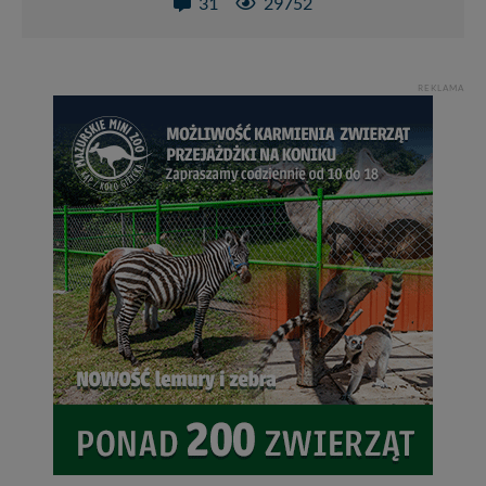
31
29752
REKLAMA