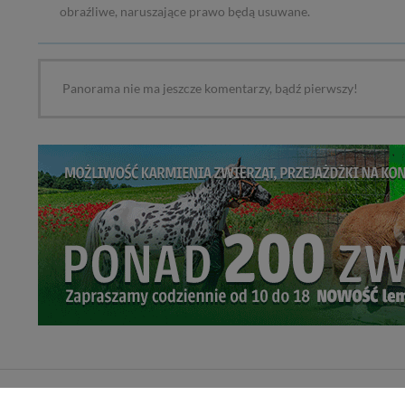
obraźliwe, naruszające prawo będą usuwane.
Panorama nie ma jeszcze komentarzy, bądź pierwszy!