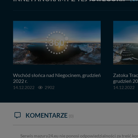
zasadach i funkcjona
Administratorem Twoi
11-500 Giżycko. Może
W każdej chwili może
przetwarzania. Pamię
informacji zawartych
przypadkach nie może
Dziękujemy, i życzmy
Wschód słońca nad Niegocinem, grudzień
Zatoka Tracz
2022 r.
grudzień 20
14.12.2022
2902
14.12.2022
KOMENTARZE
(0)
Serwis mazury24.eu nie ponosi odpowiedzialności za treść ko