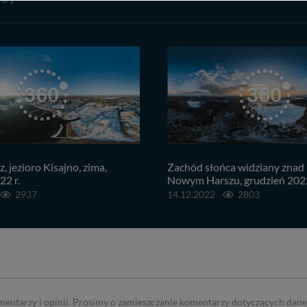
lności serwisu w
Regulaminie Serwisu
.
ch danych jest: Agencja Reklamowa Kreacja Monika Borkowska, z siedzi
sz z nami skontaktować się za pośrednictwem tej
strony
.
sz: zażądać dostępu do swoich danych, zażądać ich poprawienia lub usuni
taj jednak, że nie zawsze jest możliwe techniczne zrealizowanie Twoich 
 w plikach cookies. Twoja przeglądarka umożliwia Ci skasowanie tych p
my tego zrobić za Ciebie.
 miłego odkrywania Mazur na nowo...
, jezioro Kisajno, zima,
Zachód słońca widziany znad
22 r.
Nowym Harszu, grudzień 2022
2937
14.12.2022
2803
mentarzy i opinii. Prosimy o zamieszczanie komentarzy dotyczących dane