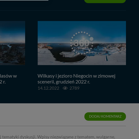
bą ul. Wiejska 17,
ęcia, zabronić ich
praw w odniesieniu do
lików - w pewnych
 lasów w
Wilkasy i jezioro Niegocin w zimowej
 r.
scenerii, grudzień 2022 r.
14.12.2022
2789
DODAJ KOMENTARZ
j tematyki dyskusji. Wpisy niezwiązane z tematem, wulgarne,