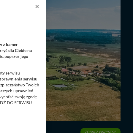
×
ów z kamer
ryć dla Ciebie na
s, poprzez jego
nty serwisu
usprawnienia serwisu
Bezpieczeństwo Twoich
naszych uprawnień.
 wycofać swoją zgodę.
RZEJDŹ DO SERWISU
bom trzecim.
anych z formularza
ięcej informacji o
ZOBACZ WSZYSTKIE