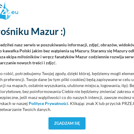
ośniku Mazur :)
iedziłeś nasz serwis w poszukiwaniu informacji, zdjęć, obrazów, widok
 kawałka Polski jakim bez wątpienia są Mazury. Staramy się Mazury odk
za ekipa miłośników i wręcz fanatyków Mazur codziennie rozwija serwi
rczanie nowych treści i zdj
ęć.
o robić, potrzebujemy Twojej zgody, dzięki której, będziemy mogli eleme
 preferencji. Twoje dane (w tym pliki cookies) będą zapisywane w celu 
cji na mapach, ostatnie wyszukania, ulubione miejsca, logowania, itp). 
priorytetowe, bez poinformowania Ciebie nie będziemy zmieniać zakresu 
ezpieczne, jeśli masz wątpliwości co do naszych intencji, zawsze możesz
yskach w naszej
Polityce Prywatności
. Klikając znak X lub przycisk P
zetwarzanie Twoich danych.
orzystuje oraz nie udostępnia Twoich danych innym podmiotom oraz oso
ZGADZAM SIĘ
cja, gdy przekazanie Twoich danych jest elementem usługi (przekazanie d
70 )
anie danych w przypadku rezerwacji usług typu: nocleg, czartery, itp). W