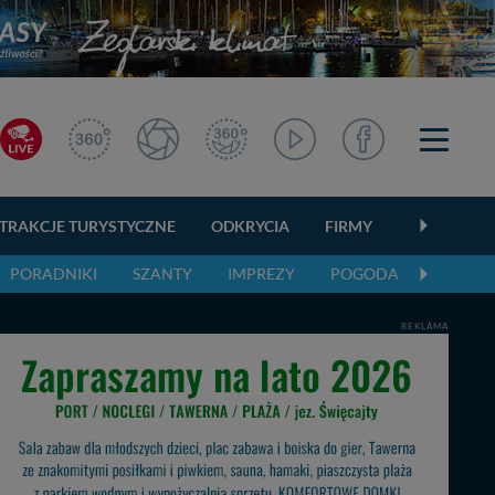
TRAKCJE TURYSTYCZNE
ODKRYCIA
FIRMY
OGŁOSZEN
PORADNIKI
SZANTY
IMPREZY
POGODA
REKLAMA