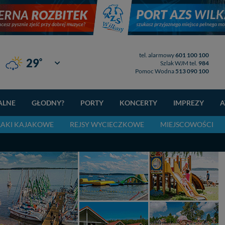
tel. alarmowy
601 100 100
°
29
Giżycko
Szlak WJM tel.
984
Pomoc Wodna
513 090 100
ALNE
GŁODNY?
PORTY
KONCERTY
IMPREZY
A
LAKI KAJAKOWE
REJSY WYCIECZKOWE
MIEJSCOWOŚCI