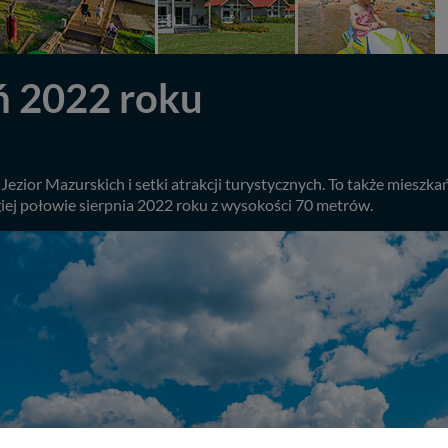
ń 2022 roku
ezior Mazurskich i setki atrakcji turystycznych. To także mieszkańc
ej połowie sierpnia 2022 roku z wysokości 70 metrów.