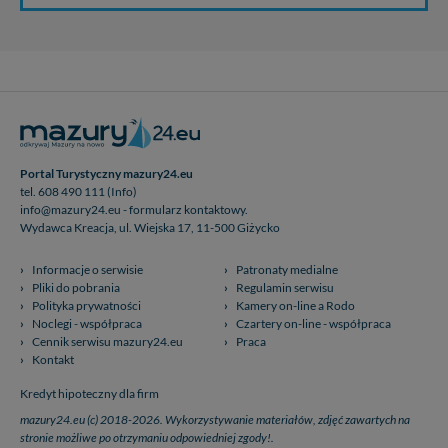
nowo...
Portal Turystyczny mazury24.eu
tel. 608 490 111 (Info)
info@mazury24.eu - formularz kontaktowy.
Wydawca Kreacja, ul. Wiejska 17, 11-500 Giżycko
Informacje o serwisie
Patronaty medialne
Pliki do pobrania
Regulamin serwisu
Polityka prywatności
Kamery on-line a Rodo
Noclegi - współpraca
Czartery on-line - współpraca
Cennik serwisu mazury24.eu
Praca
Kontakt
Kredyt hipoteczny dla firm
mazury24.eu (c) 2018-2026. Wykorzystywanie materiałów, zdjęć zawartych na
stronie możliwe po otrzymaniu odpowiedniej zgody!.