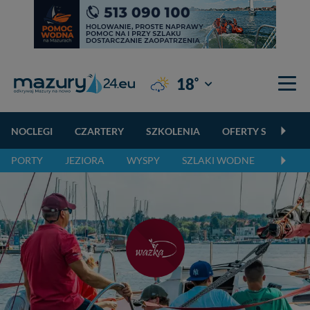
°
18
Giżycko
NOCLEGI
CZARTERY
SZKOLENIA
OFERTY SPECJALN
PORTY
JEZIORA
WYSPY
SZLAKI WODNE
SZLAK