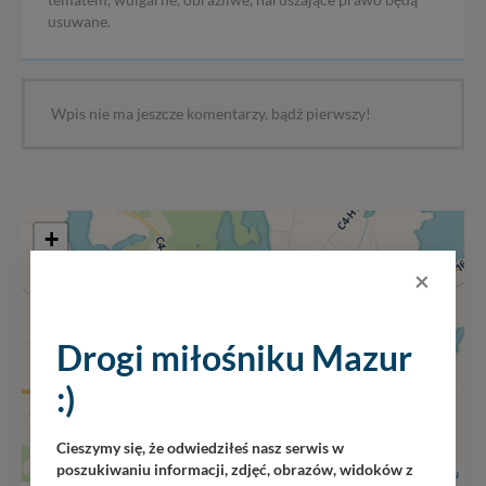
tematem, wulgarne, obraźliwe, naruszające prawo będą
usuwane.
Wpis nie ma jeszcze komentarzy, bądź pierwszy!
+
−
×
Drogi miłośniku Mazur
:)
Cieszymy się, że odwiedziłeś nasz serwis w
poszukiwaniu informacji, zdjęć, obrazów, widoków z
Leaflet
|
Mazury24.eu