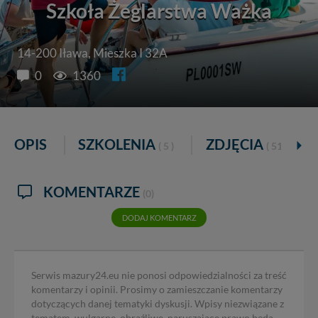
Szkoła Żeglarstwa Ważka
14-200 Iława, Mieszka I 32A
0
1360
OPIS
SZKOLENIA
ZDJĘCIA
( 5 )
( 51 )
KOMENTARZE
(0)
DODAJ KOMENTARZ
Serwis mazury24.eu nie ponosi odpowiedzialności za treść
komentarzy i opinii. Prosimy o zamieszczanie komentarzy
dotyczących danej tematyki dyskusji. Wpisy niezwiązane z