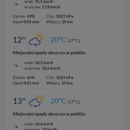
wiatr
15,5 km/h
w poryw.
17,8 km/h
Zachm.
69%
Ciśn.
1021 hPa
Opad
0.03 mm
Widocz.
10 km
o
12
20
C
00
o
(17
C)
Miejscami opady deszczu w pobliżu
wiatr
16,2 km/h
w poryw.
18,6 km/h
Zachm.
65%
Ciśn.
1021 hPa
Opad
0.01 mm
Widocz.
10 km
o
13
20
C
00
o
(17
C)
Miejscami opady deszczu w pobliżu
wiatr
16,6 km/h
w poryw.
19 km/h