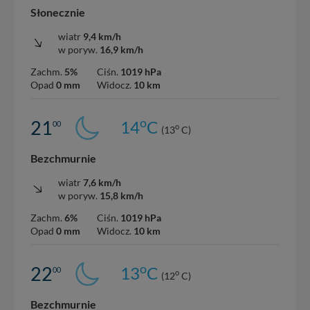
Słonecznie
wiatr
9,4 km/h
w poryw.
16,9 km/h
Zachm.
5%
Ciśn.
1019 hPa
Opad
0 mm
Widocz.
10 km
o
21
14
C
00
o
(13
C)
Bezchmurnie
wiatr
7,6 km/h
w poryw.
15,8 km/h
Zachm.
6%
Ciśn.
1019 hPa
Opad
0 mm
Widocz.
10 km
o
22
13
C
00
o
(12
C)
Bezchmurnie