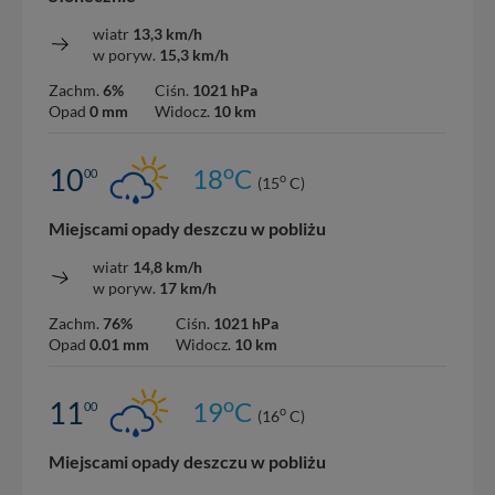
wiatr
13,3 km/h
w poryw.
15,3 km/h
Zachm.
6%
Ciśn.
1021 hPa
Opad
0 mm
Widocz.
10 km
o
10
18
C
00
o
(15
C)
Miejscami opady deszczu w pobliżu
wiatr
14,8 km/h
w poryw.
17 km/h
Zachm.
76%
Ciśn.
1021 hPa
Opad
0.01 mm
Widocz.
10 km
o
11
19
C
00
o
(16
C)
Miejscami opady deszczu w pobliżu