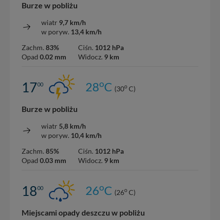
Burze w pobliżu
wiatr
9,7 km/h
w poryw.
13,4 km/h
Zachm.
83%
Ciśn.
1012 hPa
Opad
0.02 mm
Widocz.
9 km
o
17
28
C
00
o
(30
C)
Burze w pobliżu
wiatr
5,8 km/h
w poryw.
10,4 km/h
Zachm.
85%
Ciśn.
1012 hPa
Opad
0.03 mm
Widocz.
9 km
o
18
26
C
00
o
(26
C)
Miejscami opady deszczu w pobliżu