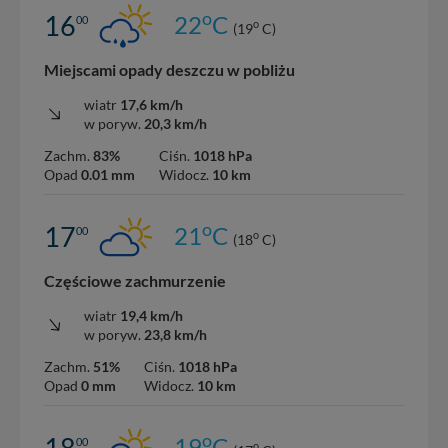
o
16
22
C
00
o
(19
C)
Miejscami opady deszczu w pobliżu
wiatr
17,6 km/h
w poryw.
20,3 km/h
Zachm.
83%
Ciśn.
1018 hPa
Opad
0.01 mm
Widocz.
10 km
o
17
21
C
00
o
(18
C)
Częściowe zachmurzenie
wiatr
19,4 km/h
w poryw.
23,8 km/h
Zachm.
51%
Ciśn.
1018 hPa
Opad
0 mm
Widocz.
10 km
o
18
19
C
00
o