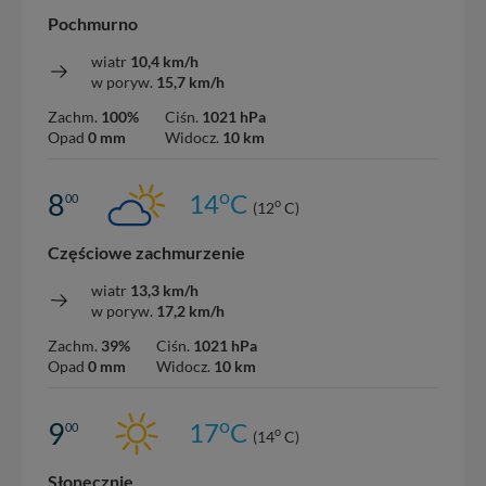
Pochmurno
wiatr
10,4 km/h
w poryw.
15,7 km/h
Zachm.
100%
Ciśn.
1021 hPa
Opad
0 mm
Widocz.
10 km
o
8
14
C
00
o
(12
C)
Częściowe zachmurzenie
wiatr
13,3 km/h
w poryw.
17,2 km/h
Zachm.
39%
Ciśn.
1021 hPa
Opad
0 mm
Widocz.
10 km
o
9
17
C
00
o
(14
C)
Słonecznie