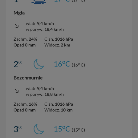
Mgła
wiatr
9,4 km/h
w poryw.
18,4 km/h
Zachm.
24%
Ciśn.
1016 hPa
Opad
0 mm
Widocz.
2 km
o
2
16
C
00
o
(16
C)
Bezchmurnie
wiatr
9,4 km/h
w poryw.
18,8 km/h
Zachm.
16%
Ciśn.
1016 hPa
Opad
0 mm
Widocz.
10 km
o
3
15
C
00
o
(15
C)