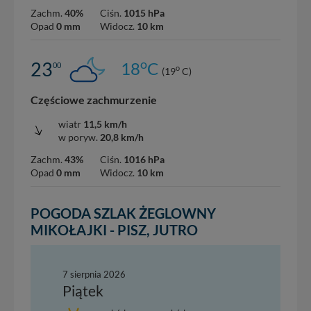
Zachm.
40%
Ciśn.
1015 hPa
Opad
0 mm
Widocz.
10 km
o
23
18
C
00
o
(19
C)
Częściowe zachmurzenie
wiatr
11,5 km/h
w poryw.
20,8 km/h
Zachm.
43%
Ciśn.
1016 hPa
Opad
0 mm
Widocz.
10 km
POGODA SZLAK ŻEGLOWNY
MIKOŁAJKI - PISZ, JUTRO
7 sierpnia 2026
Piątek