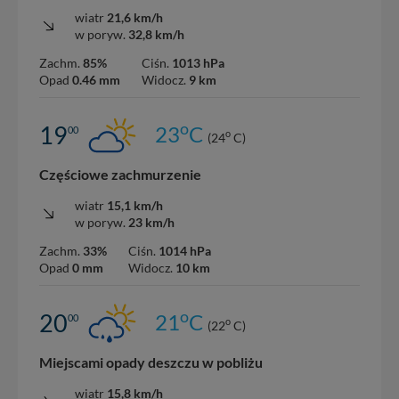
wiatr
21,6 km/h
w poryw.
32,8 km/h
Zachm.
85%
Ciśn.
1013 hPa
Opad
0.46 mm
Widocz.
9 km
o
19
23
C
00
o
(24
C)
Częściowe zachmurzenie
wiatr
15,1 km/h
w poryw.
23 km/h
Zachm.
33%
Ciśn.
1014 hPa
Opad
0 mm
Widocz.
10 km
o
20
21
C
00
o
(22
C)
Miejscami opady deszczu w pobliżu
wiatr
15,8 km/h