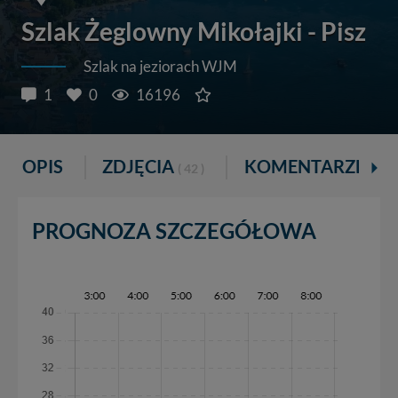
Szlak Żeglowny Mikołajki - Pisz
Szlak na jeziorach WJM
1
0
16196
OPIS
ZDJĘCIA
KOMENTARZE
( 42 )
( 1 )
PROGNOZA SZCZEGÓŁOWA