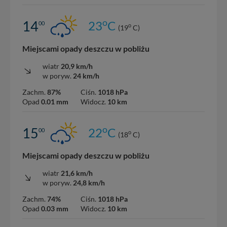
o
14
23
C
00
o
(19
C)
Miejscami opady deszczu w pobliżu
wiatr
20,9 km/h
w poryw.
24 km/h
Zachm.
87%
Ciśn.
1018 hPa
Opad
0.01 mm
Widocz.
10 km
o
15
22
C
00
o
(18
C)
Miejscami opady deszczu w pobliżu
wiatr
21,6 km/h
w poryw.
24,8 km/h
Zachm.
74%
Ciśn.
1018 hPa
Opad
0.03 mm
Widocz.
10 km