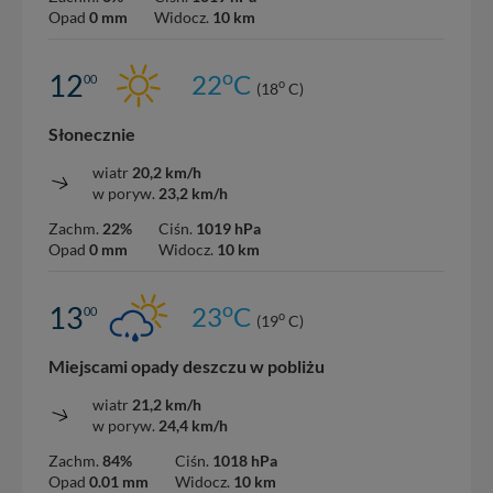
nowo...
Opad
0 mm
Widocz.
10 km
o
12
22
C
00
o
(18
C)
Słonecznie
wiatr
20,2 km/h
w poryw.
23,2 km/h
Zachm.
22%
Ciśn.
1019 hPa
Opad
0 mm
Widocz.
10 km
o
13
23
C
00
o
(19
C)
Miejscami opady deszczu w pobliżu
wiatr
21,2 km/h
w poryw.
24,4 km/h
Zachm.
84%
Ciśn.
1018 hPa
Opad
0.01 mm
Widocz.
10 km