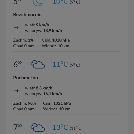
5
10
C
o
(9
C)
Bezchmurnie
wiatr
9 km/h
w poryw.
18,9 km/h
Zachm.
1%
Ciśn.
1020 hPa
Opad
0 mm
Widocz.
10 km
o
6
11
C
00
o
(9
C)
Pochmurno
wiatr
8,3 km/h
w poryw.
16,1 km/h
Zachm.
98%
Ciśn.
1021 hPa
Opad
0 mm
Widocz.
10 km
o
7
13
C
00
o
(11
C)