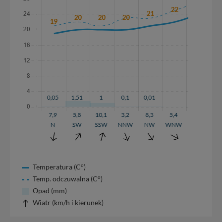
o
Temperatura (C
)
o
Temp. odczuwalna (C
)
Opad (mm)
Wiatr (km/h i kierunek)