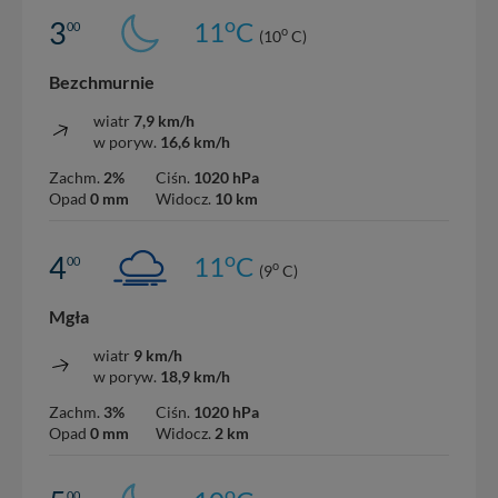
o
3
11
C
00
o
(10
C)
Bezchmurnie
wiatr
7,9 km/h
w poryw.
16,6 km/h
Zachm.
2%
Ciśn.
1020 hPa
Opad
0 mm
Widocz.
10 km
o
4
11
C
00
o
(9
C)
Mgła
wiatr
9 km/h
w poryw.
18,9 km/h
Zachm.
3%
Ciśn.
1020 hPa
Opad
0 mm
Widocz.
2 km
o
00