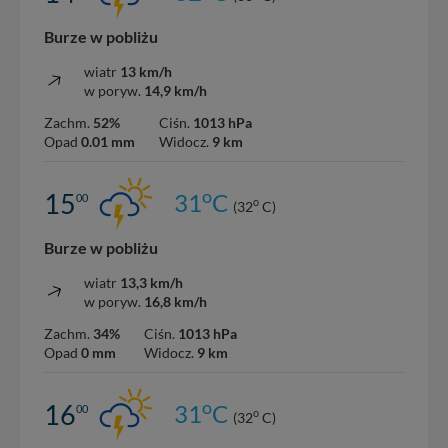
Burze w pobliżu
wiatr
13 km/h
w poryw.
14,9 km/h
Zachm.
52%
Ciśn.
1013 hPa
Opad
0.01 mm
Widocz.
9 km
o
15
31
C
00
o
(32
C)
Burze w pobliżu
wiatr
13,3 km/h
w poryw.
16,8 km/h
Zachm.
34%
Ciśn.
1013 hPa
Opad
0 mm
Widocz.
9 km
o
16
31
C
00
o
(32
C)