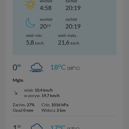
wschód
zachód
4:58
20:19
wschód
zachód
20
20:19
19
wiatr min.
wiatr maks.
5,8
21,6
km/h
km/h
o
0
18
C
00
o
(18
C)
Mgła
wiatr
10,4 km/h
w poryw.
19,7 km/h
Zachm.
27%
Ciśn.
1016 hPa
Opad
0 mm
Widocz.
2 km
o
1
17
C
00
o
(17
C)