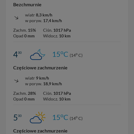
Bezchmurnie
wiatr
8,3 km/h
w poryw.
17,4 km/h
Zachm.
15%
Ciśn.
1017 hPa
Opad
0 mm
Widocz.
10 km
o
4
15
C
00
o
(14
C)
Częściowe zachmurzenie
wiatr
9 km/h
w poryw.
18,9 km/h
Zachm.
28%
Ciśn.
1017 hPa
Opad
0 mm
Widocz.
10 km
o
5
15
C
00
o
(14
C)
Częściowe zachmurzenie