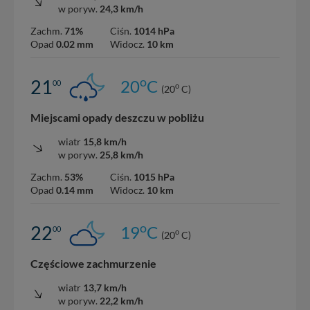
w poryw.
24,3 km/h
Zachm.
71%
Ciśn.
1014 hPa
Opad
0.02 mm
Widocz.
10 km
o
21
20
C
00
o
(20
C)
Miejscami opady deszczu w pobliżu
wiatr
15,8 km/h
w poryw.
25,8 km/h
Zachm.
53%
Ciśn.
1015 hPa
Opad
0.14 mm
Widocz.
10 km
o
22
19
C
00
o
(20
C)
Częściowe zachmurzenie
wiatr
13,7 km/h
w poryw.
22,2 km/h