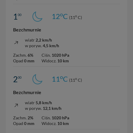
o
1
12
C
00
o
(11
C)
Bezchmurnie
wiatr
2,2 km/h
w poryw.
4,5 km/h
Zachm.
6%
Ciśn.
1020 hPa
Opad
0 mm
Widocz.
10 km
o
2
11
C
00
o
(11
C)
Bezchmurnie
wiatr
5,8 km/h
w poryw.
12,1 km/h
Zachm.
2%
Ciśn.
1020 hPa
Opad
0 mm
Widocz.
10 km