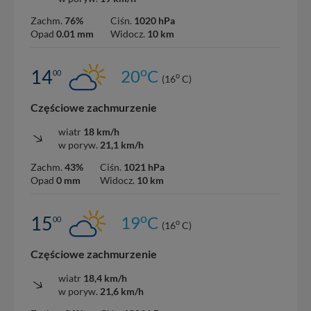
Zachm.
76%
Ciśn.
1020 hPa
Opad
0.01 mm
Widocz.
10 km
o
14
20
C
00
o
(16
C)
Częściowe zachmurzenie
wiatr
18 km/h
w poryw.
21,1 km/h
Zachm.
43%
Ciśn.
1021 hPa
Opad
0 mm
Widocz.
10 km
o
15
19
C
00
o
(16
C)
Częściowe zachmurzenie
wiatr
18,4 km/h
w poryw.
21,6 km/h