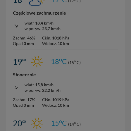
(17
C)
Częściowe zachmurzenie
wiatr
18,4 km/h
w poryw.
23,7 km/h
Zachm.
46%
Ciśn.
1018 hPa
Opad
0 mm
Widocz.
10 km
o
19
18
C
00
o
(15
C)
Słonecznie
wiatr
15,8 km/h
w poryw.
22,2 km/h
Zachm.
17%
Ciśn.
1019 hPa
Opad
0 mm
Widocz.
10 km
o
20
15
C
00
o
(14
C)