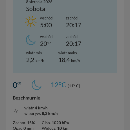
8 sierpnia 2026
Sobota
wschód
zachód
5:00
20:17
wschód
zachód
20
20:17
17
wiatr min.
wiatr maks.
2,2
18,4
km/h
km/h
o
0
12
C
00
o
(11
C)
Bezchmurnie
wiatr
4 km/h
w poryw.
8,3 km/h
Zachm.
15%
Ciśn.
1020 hPa
Opad
0 mm
Widocz.
10 km