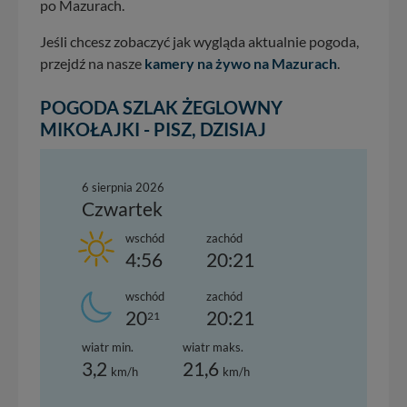
po Mazurach.
Jeśli chcesz zobaczyć jak wygląda aktualnie pogoda,
przejdź na nasze
kamery na żywo na Mazurach
.
POGODA SZLAK ŻEGLOWNY
MIKOŁAJKI - PISZ, DZISIAJ
6 sierpnia 2026
Czwartek
wschód
zachód
4:56
20:21
wschód
zachód
20
20:21
21
wiatr min.
wiatr maks.
3,2
21,6
km/h
km/h