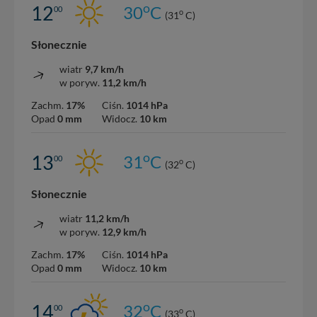
o
12
30
C
00
o
(31
C)
Słonecznie
wiatr
9,7 km/h
w poryw.
11,2 km/h
Zachm.
17%
Ciśn.
1014 hPa
Opad
0 mm
Widocz.
10 km
o
13
31
C
00
o
(32
C)
Słonecznie
wiatr
11,2 km/h
w poryw.
12,9 km/h
Zachm.
17%
Ciśn.
1014 hPa
Opad
0 mm
Widocz.
10 km
o
14
32
C
00
o
(33
C)