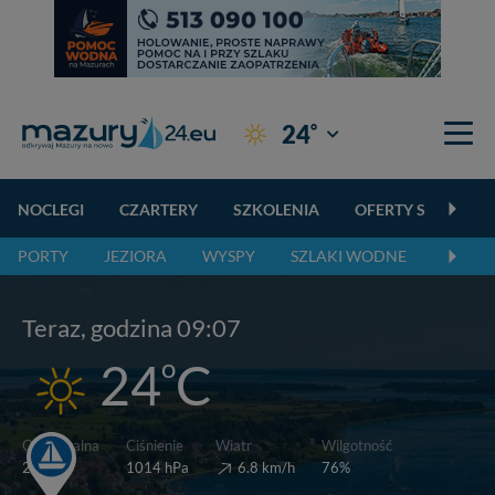
°
24
Giżycko
NOCLEGI
CZARTERY
SZKOLENIA
OFERTY SPECJALN
PORTY
JEZIORA
WYSPY
SZLAKI WODNE
SZLAK
Teraz, godzina 09:07
o
24
C
Wiatr
Odczuwalna
Ciśnienie
Wilgotność
o
6.8 km/h
26
C
1014 hPa
76%