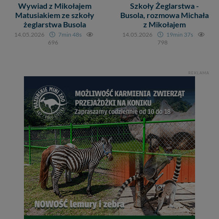
tych plików - w pewnych przypadkach nie możemy tego
Wywiad z Mikołajem
Szkoły Żeglarstwa -
zrobić za Ciebie.
Matusiakiem ze szkoły
Busola, rozmowa Michała
żeglarstwa Busola
z Mikołajem
Dziękujemy, i życzmy miłego odkrywania Mazur na
14.05.2026
7min 48s
14.05.2026
19min 37s
nowo...
696
798
REKLAMA