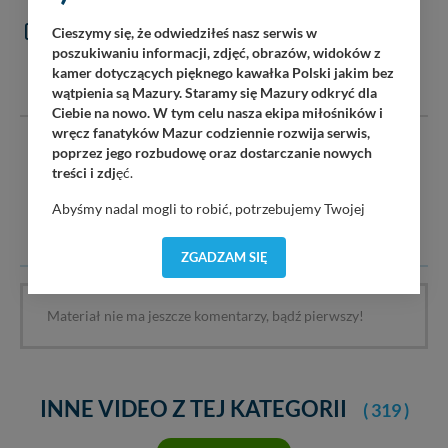
KOMENTARZE
Cieszymy się, że odwiedziłeś nasz serwis w
(0)
poszukiwaniu informacji, zdjęć, obrazów, widoków z
DODAJ KOMENTARZ
kamer dotyczących pięknego kawałka Polski jakim bez
wątpienia są Mazury. Staramy się Mazury odkryć dla
Ciebie na nowo. W tym celu nasza ekipa miłośników i
wręcz fanatyków Mazur codziennie rozwija serwis,
Serwis mazury24.eu nie ponosi odpowiedzialności za treść
poprzez jego rozbudowę oraz dostarczanie nowych
komentarzy i opinii. Prosimy o zamieszczanie komentarzy
treści i zdj
ęć.
dotyczących danej tematyki dyskusji. Wpisy niezwiązane z
Abyśmy nadal mogli to robić, potrzebujemy Twojej
tematem, wulgarne, obraźliwe, naruszające prawo będą
zgody, dzięki której, będziemy mogli elementy serwisu
usuwane.
dostosować do Twoich preferencji. Twoje dane (w tym
ZGADZAM SIĘ
pliki cookies) będą zapisywane w celu usprawnienia
serwisu (zapamiętywanie pozycji na mapach, ostatnie
wyszukania, ulubione miejsca, logowania, itp).
Materiał nie ma jeszcze komentarzy, bądź pierwszy!
Bezpieczeństwo Twoich danych jest dla nas
priorytetowe, bez poinformowania Ciebie nie będziemy
zmieniać zakresu naszych uprawnień. Twoje dane są u
nas bezpieczne, jeśli masz wątpliwości co do naszych
INNE VIDEO Z TEJ KATEGORII
( 319 )
intencji, zawsze możesz wycofać swoją zgodę. Więcej
informacji uzyskach w naszej
Polityce Prywatności
.