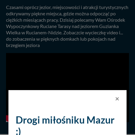
Czasami oprócz jezior, miejscowości i atrakcji turystycznych
odkrywamy piękne miejsca, gdzie można odpocząć po
ciężkich miesiącach pracy. Dzisiaj polecamy Wam Ośrodek
Wypoczynkowy Ruciane Tarasy nad jeziorem Guzianka
Wielka w Rucianem-Nidzie. Zobaczcie wycieczkę video i...
do zobaczenia w pięknych domkach lub pokojach nad
brzegiem jeziora
×
Drogi miłośniku Mazur
:)