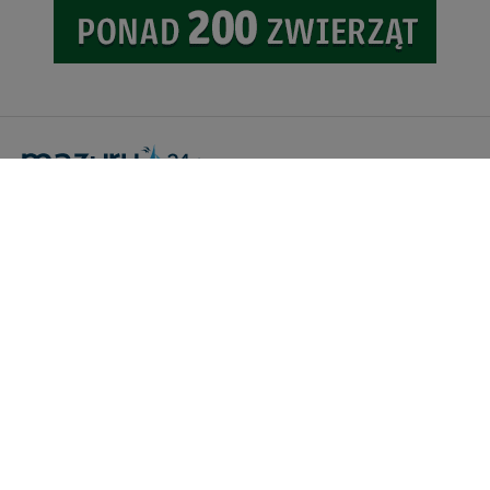
Portal Turystyczny mazury24.eu
tel. 608 490 111 (Info)
info@mazury24.eu - formularz kontaktowy.
Wydawca Kreacja, ul. Wiejska 17, 11-500 Giżycko
Informacje o serwisie
Patronaty medialne
Pliki do pobrania
Regulamin serwisu
Polityka prywatności
Kamery on-line a Rodo
Noclegi - współpraca
Czartery on-line - współpraca
Cennik serwisu mazury24.eu
Praca
Kontakt
Kredyt hipoteczny dla firm
mazury24.eu (c) 2018-2026. Wykorzystywanie materiałów, zdjęć zawartych na