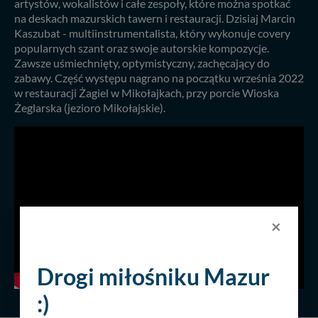
artystów, wokalistów i całe zespoły, które można spotkać
na deskach mazurskich tawern i restauracji. Dzisiaj Marcin
Kaszubat - multiinstrumentalista, który wykonuje covery
popularnych szant oraz swoje autorskie kompozycje.
Zawsze uśmiechnięty, optymistyczny, zachęcający do
zabawy. Część występu nagrano na początku września 2022
w restauracji Żagiel w Mikołajkach, przy porcie Wioska
Żeglarska (jezioro Mikołajskie).
×
Drogi miłośniku Mazur
:)