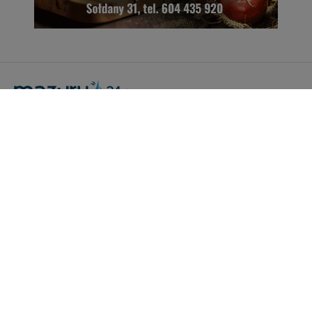
Portal Turystyczny mazury24.eu
tel. 608 490 111 (Info)
info@mazury24.eu - formularz kontaktowy.
Wydawca Kreacja, ul. Wiejska 17, 11-500 Giżycko
Informacje o serwisie
Patronaty medialne
Pliki do pobrania
Regulamin serwisu
Polityka prywatności
Kamery on-line a Rodo
Noclegi - współpraca
Czartery on-line - współpraca
Cennik serwisu mazury24.eu
Praca
Kontakt
Kredyt hipoteczny dla firm
mazury24.eu (c) 2018-2026. Wykorzystywanie materiałów, zdjęć zawartych na
stronie możliwe po otrzymaniu odpowiedniej zgody!.