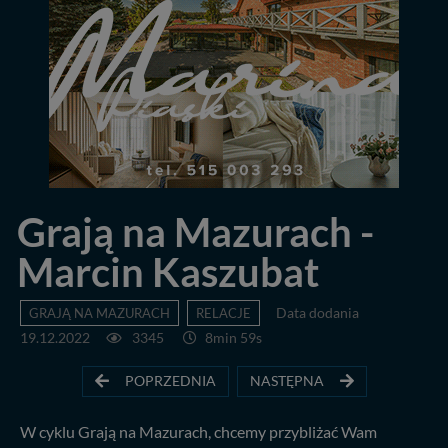
Grają na Mazurach -
Marcin Kaszubat
GRAJĄ NA MAZURACH
RELACJE
Data dodania
19.12.2022
3345
8min 59s
POPRZEDNIA
NASTĘPNA
W cyklu Grają na Mazurach, chcemy przybliżać Wam