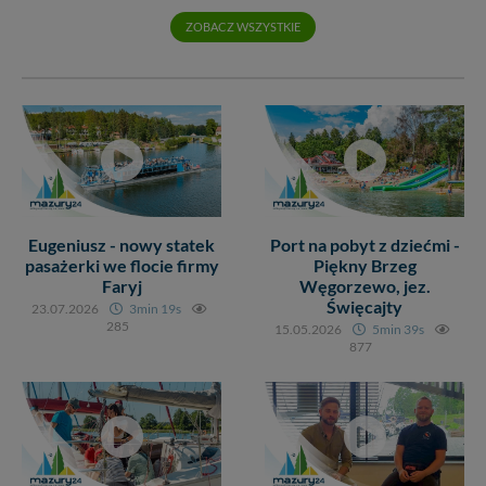
Klikając znak X lub przycisk PRZEJDŹ DO SERWISU
ZOBACZ WSZYSTKIE
wyrażasz zgodę na przetwarzanie Twoich danych.
Nasz serwis nie wykorzystuje oraz nie udostępnia
Twoich danych innym podmiotom oraz osobom
trzecim. Wyjątkiem jest sytuacja, gdy przekazanie
Twoich danych jest elementem usługi (przekazanie
danych z formularza kontaktowego, przekazanie danych
w przypadku rezerwacji usług typu: nocleg, czartery,
itp). Więcej informacji o zasadach i funkcjonalności
serwisu w
Regulaminie Serwisu
.
Eugeniusz - nowy statek
Port na pobyt z dziećmi -
pasażerki we flocie firmy
Piękny Brzeg
Administratorem Twoich danych jest: Agencja
Faryj
Węgorzewo, jez.
Reklamowa Kreacja Monika Borkowska, z siedzibą ul.
Święcajty
Wiejska 17, 11-500 Giżycko. Możesz z nami
23.07.2026
3min 19s
285
skontaktować się za pośrednictwem tej
strony
.
15.05.2026
5min 39s
877
W każdej chwili możesz: zażądać dostępu do swoich
danych, zażądać ich poprawienia lub usunięcia,
zabronić ich przetwarzania. Pamiętaj jednak, że nie
zawsze jest możliwe techniczne zrealizowanie Twoich
praw w odniesieniu do informacji zawartych w plikach
cookies. Twoja przeglądarka umożliwia Ci skasowanie