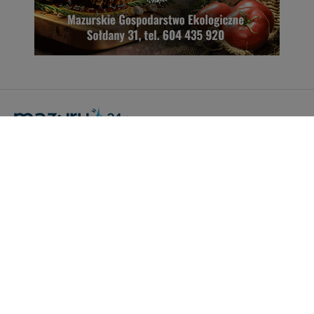
Portal Turystyczny mazury24.eu
tel. 608 490 111 (Info)
info@mazury24.eu - formularz kontaktowy.
Wydawca Kreacja, ul. Wiejska 17, 11-500 Giżycko
Informacje o serwisie
Patronaty medialne
Pliki do pobrania
Regulamin serwisu
Polityka prywatności
Kamery on-line a Rodo
Noclegi - współpraca
Czartery on-line - współpraca
Cennik serwisu mazury24.eu
Praca
Kontakt
Kredyt hipoteczny dla firm