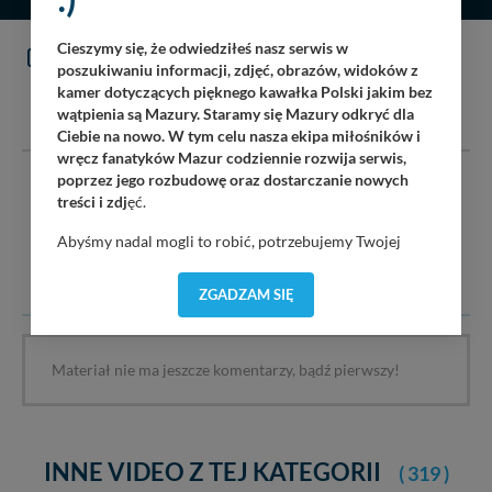
Cieszymy się, że odwiedziłeś nasz serwis w
KOMENTARZE
(0)
poszukiwaniu informacji, zdjęć, obrazów, widoków z
kamer dotyczących pięknego kawałka Polski jakim bez
DODAJ KOMENTARZ
wątpienia są Mazury. Staramy się Mazury odkryć dla
Ciebie na nowo. W tym celu nasza ekipa miłośników i
wręcz fanatyków Mazur codziennie rozwija serwis,
poprzez jego rozbudowę oraz dostarczanie nowych
Serwis mazury24.eu nie ponosi odpowiedzialności za treść
treści i zdj
ęć.
komentarzy i opinii. Prosimy o zamieszczanie komentarzy
dotyczących danej tematyki dyskusji. Wpisy niezwiązane z
Abyśmy nadal mogli to robić, potrzebujemy Twojej
tematem, wulgarne, obraźliwe, naruszające prawo będą
zgody, dzięki której, będziemy mogli elementy serwisu
usuwane.
dostosować do Twoich preferencji. Twoje dane (w tym
ZGADZAM SIĘ
pliki cookies) będą zapisywane w celu usprawnienia
serwisu (zapamiętywanie pozycji na mapach, ostatnie
wyszukania, ulubione miejsca, logowania, itp).
Materiał nie ma jeszcze komentarzy, bądź pierwszy!
Bezpieczeństwo Twoich danych jest dla nas
priorytetowe, bez poinformowania Ciebie nie będziemy
zmieniać zakresu naszych uprawnień. Twoje dane są u
nas bezpieczne, jeśli masz wątpliwości co do naszych
intencji, zawsze możesz wycofać swoją zgodę. Więcej
INNE VIDEO Z TEJ KATEGORII
( 319 )
informacji uzyskach w naszej
Polityce Prywatności
.