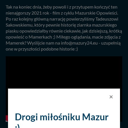
Tak na koniec dnia, żeby powoli i z przytupem kończyć ten
nienajgorszy 2021 rok - film z cyklu Mazurskie Opowieści.
Po raz kolejny główną narrację powierzyliśmy Tadeuszowi
Sakowskiemu, który pewnie historię ziarnka mazurskiego
piasku opowiedziałby równie ciekawie, jak dzisiejszą, krótką
opowieść o Mamerkach ;) Miłego oglądania, macie zdjęcia z
Mamerek? Wyślijcie nam na info@mazury24.eu - uzupełnią
one w przyszłości podobne historie :)
×
Drogi miłośniku Mazur
:)