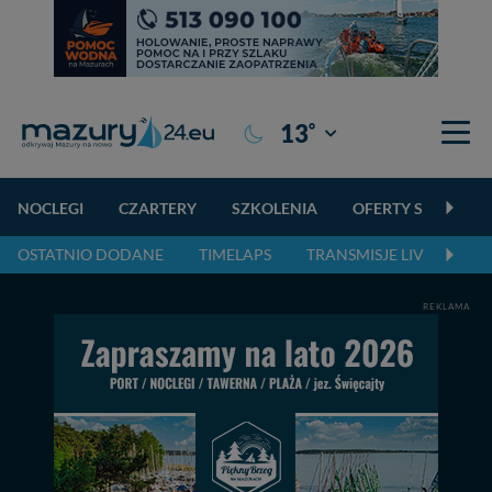
°
13
Giżycko
NOCLEGI
CZARTERY
SZKOLENIA
OFERTY SPECJALN
OSTATNIO DODANE
TIMELAPS
TRANSMISJE LIVE
NA
REKLAMA