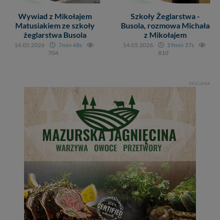
tych plików - w pewnych przypadkach nie możemy tego
Wywiad z Mikołajem
Szkoły Żeglarstwa -
zrobić za Ciebie.
Matusiakiem ze szkoły
Busola, rozmowa Michała
Dziękujemy, i życzmy miłego odkrywania Mazur na
żeglarstwa Busola
z Mikołajem
nowo...
14.05.2026
7min 48s
14.05.2026
19min 37s
704
810
REKLAMA