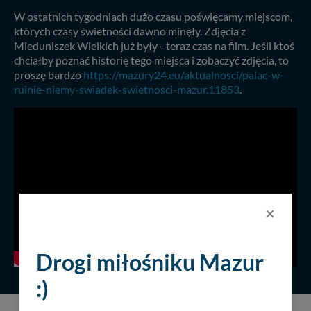
W ostatnich tygodniach dużo czasu poświęcamy miejscom,
których czasy świetności dawno minęły. Zdjęcia z
Mieduniszek Wielkich już były - teraz czas na film. Jeśli ktoś
chciałby poznać historię tego miejsca i zobaczyć zdjęcia, to
proszę bardzo
https://mazury24.eu/aktualnosci/palac-w-
ruinie-niemy-swiadek-swietnosci-mazur,11853
.
×
Drogi miłośniku Mazur
:)