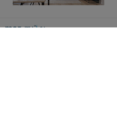
Portal Turystyczny mazury24.eu
tel. 608 490 111 (Info)
info@mazury24.eu - formularz kontaktowy.
Wydawca Kreacja, ul. Wiejska 17, 11-500 Giżycko
Informacje o serwisie
Patronaty medialne
Pliki do pobrania
Regulamin serwisu
Polityka prywatności
Kamery on-line a Rodo
Noclegi - współpraca
Czartery on-line - współpraca
Cennik serwisu mazury24.eu
Praca
Kontakt
Kredyt hipoteczny dla firm
mazury24.eu (c) 2018-2026. Wykorzystywanie materiałów, zdjęć zawartych na
stronie możliwe po otrzymaniu odpowiedniej zgody!.