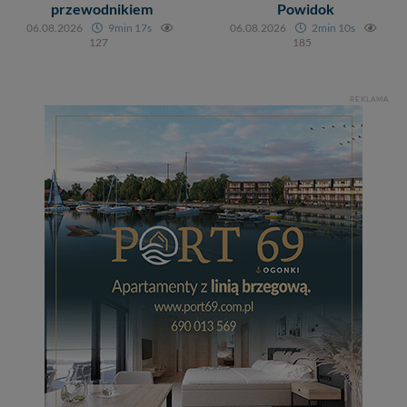
zrobić za Ciebie.
przewodnikiem
Powidok
06.08.2026
9min 17s
06.08.2026
2min 10s
Dziękujemy, i życzmy miłego odkrywania Mazur na
127
185
nowo...
REKLAMA