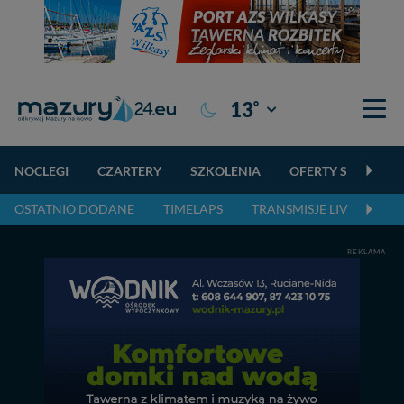
°
13
Giżycko
NOCLEGI
CZARTERY
SZKOLENIA
OFERTY SPECJALN
OSTATNIO DODANE
TIMELAPS
TRANSMISJE LIVE
NA
REKLAMA