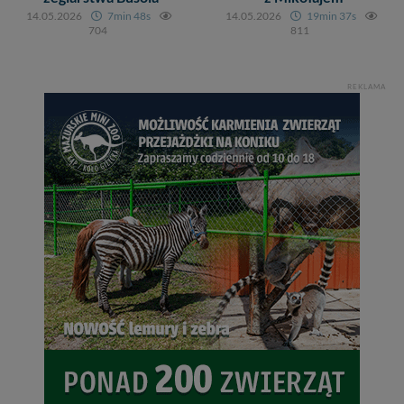
14.05.2026
7min 48s
14.05.2026
19min 37s
Dziękujemy, i życzmy miłego odkrywania Mazur na
704
811
nowo...
REKLAMA