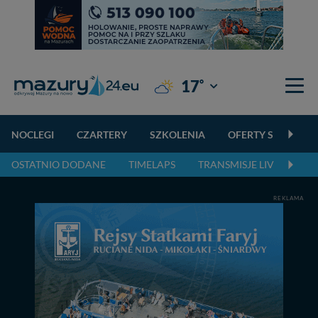
°
17
Giżycko
NOCLEGI
CZARTERY
SZKOLENIA
OFERTY SPECJALN
OSTATNIO DODANE
TIMELAPS
TRANSMISJE LIVE
NA
REKLAMA