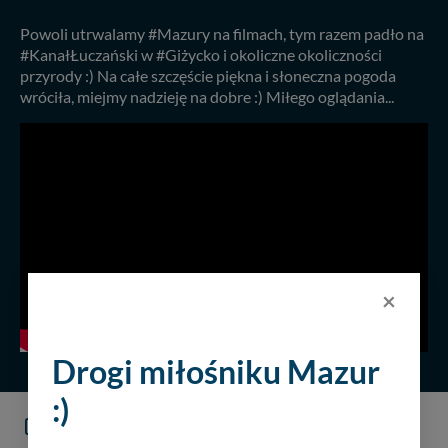
Powoli utrwalamy #Mazury na filmach, tym razem padło na
#KanałŁuczański w #Giżycko i okoliczne okoliczności
przyrody :) Na całe szczęście piękna i słoneczna pogoda
wróciła, miejmy nadzieję na dobre :) Miłego oglądania...
×
Drogi miłośniku Mazur
:)
KOMENTARZE
(0)