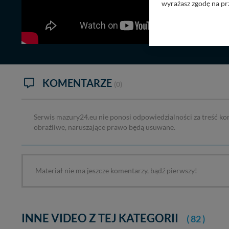
wyrażasz zgodę na pr
Nasz serwis nie wyk
Wyjątkiem jest sytua
kontaktowego, przekaz
zasadach i funkcjona
Administratorem Twoi
KOMENTARZE
11-500 Giżycko. Może
(0)
W każdej chwili może
przetwarzania. Pamię
Serwis mazury24.eu nie ponosi odpowiedzialności za treść ko
informacji zawartych
obraźliwe, naruszające prawo będą usuwane.
przypadkach nie może
Dziękujemy, i życzmy
Materiał nie ma jeszcze komentarzy, bądź pierwszy!
INNE VIDEO Z TEJ KATEGORII
( 82 )