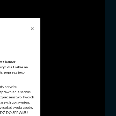
×
ów z kamer
ryć dla Ciebie na
s, poprzez jego
nty serwisu
usprawnienia serwisu
Bezpieczeństwo Twoich
naszych uprawnień.
 wycofać swoją zgodę.
RZEJDŹ DO SERWISU