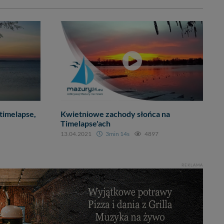
timelapse,
Kwietniowe zachody słońca na
Timelapse'ach
13.04.2021
3min 14s
4897
REKLAMA