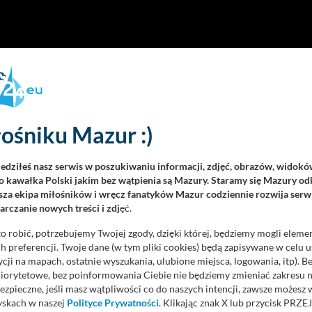
ośniku Mazur :)
iedziłeś nasz serwis w poszukiwaniu informacji, zdjęć, obrazów, widok
 kawałka Polski jakim bez wątpienia są Mazury. Staramy się Mazury odk
za ekipa miłośników i wręcz fanatyków Mazur codziennie rozwija serwi
rczanie nowych treści i zdj
ęć.
o robić, potrzebujemy Twojej zgody, dzięki której, będziemy mogli eleme
 preferencji. Twoje dane (w tym pliki cookies) będą zapisywane w celu 
cji na mapach, ostatnie wyszukania, ulubione miejsca, logowania, itp). 
priorytetowe, bez poinformowania Ciebie nie będziemy zmieniać zakresu 
ezpieczne, jeśli masz wątpliwości co do naszych intencji, zawsze możesz
yskach w naszej
Polityce Prywatności
. Klikając znak X lub przycisk P