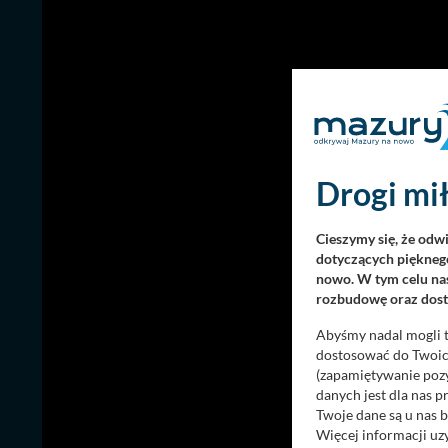
Drogi mił
Cieszymy się, że odw
dotyczących pięknego
nowo. W tym celu nas
rozbudowę oraz dosta
Abyśmy nadal mogli t
dostosować do Twoich
(zapamiętywanie pozy
danych jest dla nas 
Twoje dane są u nas b
Więcej informacji uz