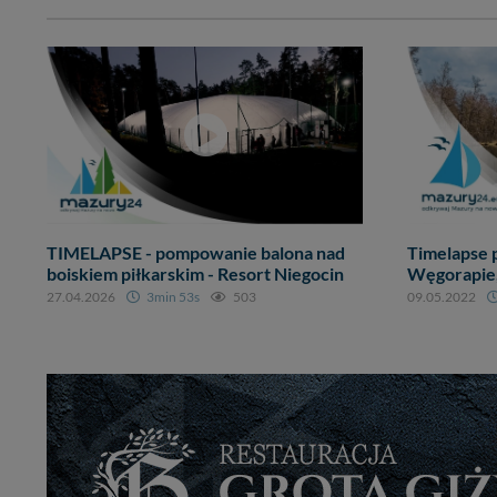
TIMELAPSE - pompowanie balona nad
Timelapse 
boiskiem piłkarskim - Resort Niegocin
Węgorapie
27.04.2026
3min 53s
503
09.05.2022