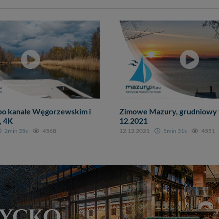
po kanale Węgorzewskim i
Zimowe Mazury, grudniowy 
, 4K
12.2021
2min 35s
4568
12.12.2021
5min 31s
4551