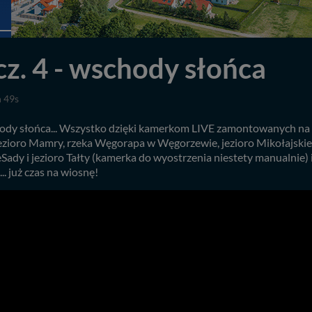
z. 4 - wschody słońca
 49s
achody słońca... Wszystko dzięki kamerkom LIVE zamontowanych na 
i jezioro Mamry, rzeka Węgorapa w Węgorzewie, jezioro Mikołajskie
eSady i jezioro Tałty (kamerka do wyostrzenia niestety manualnie) 
.. już czas na wiosnę!