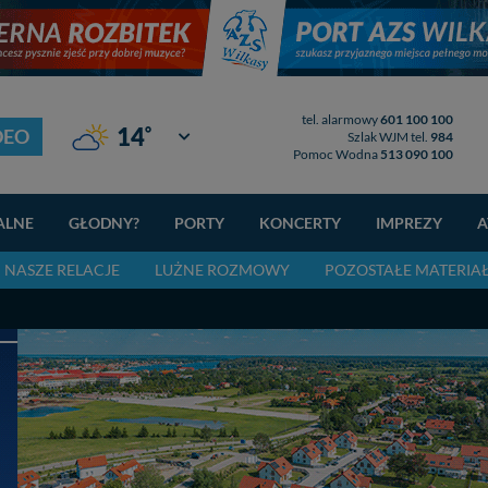
tel. alarmowy
601 100 100
°
14
DEO
Giżycko
Szlak WJM tel.
984
Pomoc Wodna
513 090 100
ALNE
GŁODNY?
PORTY
KONCERTY
IMPREZY
A
NASZE RELACJE
LUŻNE ROZMOWY
POZOSTAŁE MATERIA