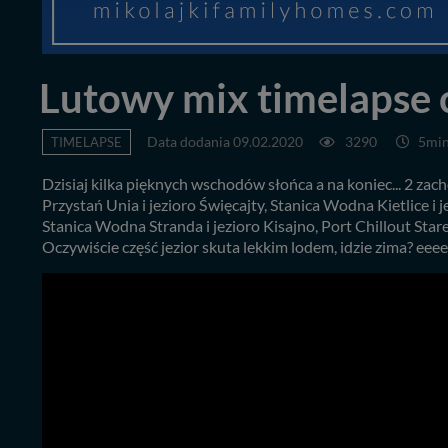
Lutowy mix timelapse c
TIMELAPSE
Data dodania 09.02.2020
3290
5min
Dzisiaj kilka pięknych wschodów słońca a na koniec... 2 z
Przystań Unia i jezioro Święcajty, Stanica Wodna Kietlice 
Stanica Wodna Stranda i jezioro Kisajno, Port Chillout Star
Oczywiście część jezior skuta lekkim lodem, idzie zima? eeee.