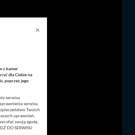
×
ów z kamer
ryć dla Ciebie na
s, poprzez jego
nty serwisu
usprawnienia serwisu
Bezpieczeństwo Twoich
naszych uprawnień.
 wycofać swoją zgodę.
RZEJDŹ DO SERWISU