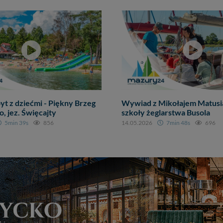
yt z dziećmi - Piękny Brzeg
Wywiad z Mikołajem Matusi
 jez. Święcajty
szkoły żeglarstwa Busola
5min 39s
856
14.05.2026
7min 48s
696