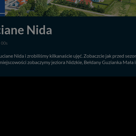
iane Nida
 00s
ciane Nida i zrobiliśmy kilkanaście ujęć. Zobaczcie jak przed sez
miejscowości zobaczymy jeziora Nidzkie, Bełdany Guzianka Mała i