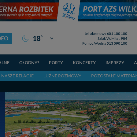
tel. alarmowy
601 100 100
°
18
DEO
Giżycko
Szlak WJM tel.
984
Pomoc Wodna
513 090 100
ALNE
GŁODNY?
PORTY
KONCERTY
IMPREZY
A
NASZE RELACJE
LUŻNE ROZMOWY
POZOSTAŁE MATERIA