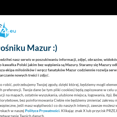
ośniku Mazur :)
iedziłeś nasz serwis w poszukiwaniu informacji, zdjęć, obrazów, widok
 kawałka Polski jakim bez wątpienia są Mazury. Staramy się Mazury odk
za ekipa miłośników i wręcz fanatyków Mazur codziennie rozwija serwi
rczanie nowych treści i zdj
ęć.
o robić, potrzebujemy Twojej zgody, dzięki której, będziemy mogli eleme
 preferencji. Twoje dane (w tym pliki cookies) będą zapisywane w celu 
cji na mapach, ostatnie wyszukania, ulubione miejsca, logowania, itp). 
priorytetowe, bez poinformowania Ciebie nie będziemy zmieniać zakresu 
ezpieczne, jeśli masz wątpliwości co do naszych intencji, zawsze możesz
yskach w naszej
Polityce Prywatności
. Klikając znak X lub przycisk P
zetwarzanie Twoich danych.