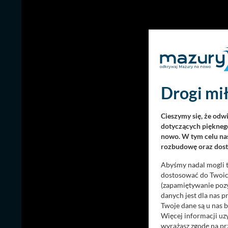
Drogi mił
Cieszymy się, że odw
dotyczących pięknego
nowo. W tym celu nas
rozbudowę oraz dosta
Abyśmy nadal mogli t
dostosować do Twoich
(zapamiętywanie pozy
danych jest dla nas 
Twoje dane są u nas b
Więcej informacji uz
wyrażasz zgodę na pr