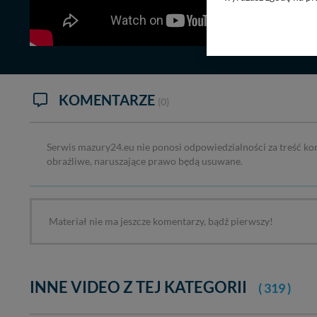
Nasz serwis nie wyk
Wyjątkiem jest sytua
kontaktowego, przekaz
zasadach i funkcjona
Administratorem Twoi
KOMENTARZE
(0)
11-500 Giżycko. Może
W każdej chwili może
przetwarzania. Pamię
Serwis mazury24.eu nie ponosi odpowiedzialności za treść ko
informacji zawartych
obraźliwe, naruszające prawo będą usuwane.
przypadkach nie może
Dziękujemy, i życzmy
Materiał nie ma jeszcze komentarzy, bądź pierwszy!
INNE VIDEO Z TEJ KATEGORII
( 319 )