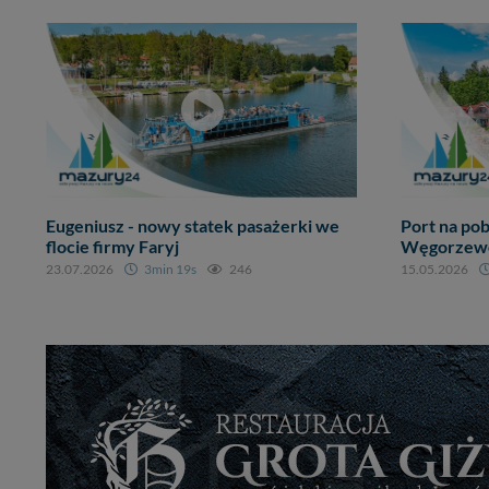
Eugeniusz - nowy statek pasażerki we
Port na pob
flocie firmy Faryj
Węgorzewo,
23.07.2026
3min 19s
246
15.05.2026