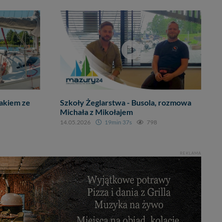
akiem ze
Szkoły Żeglarstwa - Busola, rozmowa
Michała z Mikołajem
14.05.2026
19min 37s
798
REKLAMA