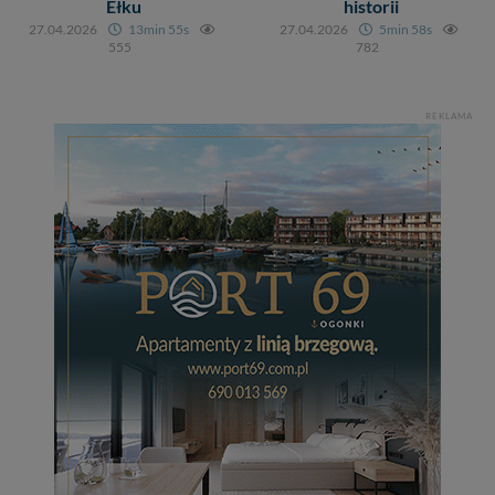
Ełku
historii
27.04.2026
13min 55s
27.04.2026
5min 58s
Dziękujemy, i życzmy miłego odkrywania Mazur na
555
782
nowo...
REKLAMA