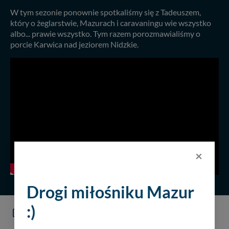
W tym sezonie ponownie spotkaliśmy się z Tadeuszem,
który o żeglarstwie, Mazurach i caravaningu wie wszystko
albo... prawie wszystko. Tym razem porozmawialiśmy o
porcie Karwica nad jeziorem Nidzkie.
×
Drogi miłośniku Mazur
:)
KOMENTARZE
(0)