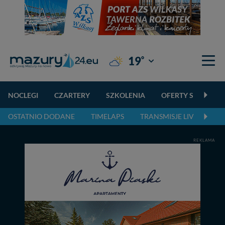
°
19
Giżycko
NOCLEGI
CZARTERY
SZKOLENIA
OFERTY SPECJALN
OSTATNIO DODANE
TIMELAPS
TRANSMISJE LIVE
NA
REKLAMA