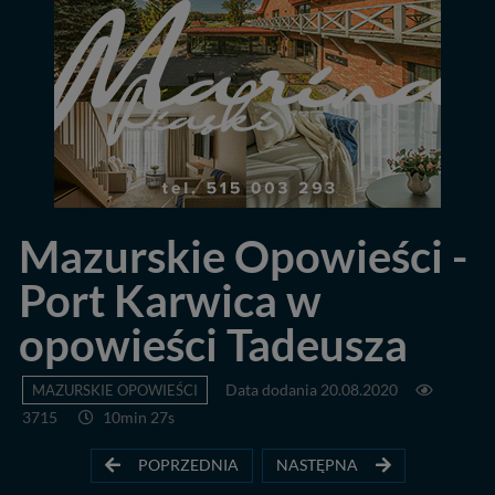
Mazurskie Opowieści -
Port Karwica w
opowieści Tadeusza
MAZURSKIE OPOWIEŚCI
Data dodania 20.08.2020
3715
10min 27s
POPRZEDNIA
NASTĘPNA