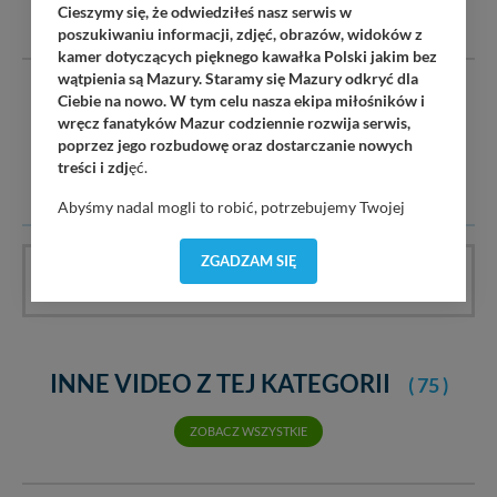
DODAJ KOMENTARZ
Cieszymy się, że odwiedziłeś nasz serwis w
poszukiwaniu informacji, zdjęć, obrazów, widoków z
kamer dotyczących pięknego kawałka Polski jakim bez
wątpienia są Mazury. Staramy się Mazury odkryć dla
Serwis mazury24.eu nie ponosi odpowiedzialności za treść
Ciebie na nowo. W tym celu nasza ekipa miłośników i
komentarzy i opinii. Prosimy o zamieszczanie komentarzy
wręcz fanatyków Mazur codziennie rozwija serwis,
dotyczących danej tematyki dyskusji. Wpisy niezwiązane z
poprzez jego rozbudowę oraz dostarczanie nowych
tematem, wulgarne, obraźliwe, naruszające prawo będą
treści i zdj
ęć.
usuwane.
Abyśmy nadal mogli to robić, potrzebujemy Twojej
zgody, dzięki której, będziemy mogli elementy serwisu
dostosować do Twoich preferencji. Twoje dane (w tym
ZGADZAM SIĘ
pliki cookies) będą zapisywane w celu usprawnienia
Materiał nie ma jeszcze komentarzy, bądź pierwszy!
serwisu (zapamiętywanie pozycji na mapach, ostatnie
wyszukania, ulubione miejsca, logowania, itp).
Bezpieczeństwo Twoich danych jest dla nas
priorytetowe, bez poinformowania Ciebie nie będziemy
INNE VIDEO Z TEJ KATEGORII
( 75 )
zmieniać zakresu naszych uprawnień. Twoje dane są u
nas bezpieczne, jeśli masz wątpliwości co do naszych
intencji, zawsze możesz wycofać swoją zgodę. Więcej
ZOBACZ WSZYSTKIE
informacji uzyskach w naszej
Polityce Prywatności
.
Klikając znak X lub przycisk PRZEJDŹ DO SERWISU
wyrażasz zgodę na przetwarzanie Twoich danych.