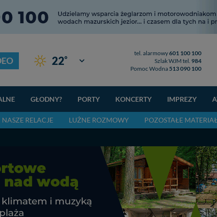
tel. alarmowy
601 100 100
°
22
DEO
Giżycko
Szlak WJM tel.
984
Pomoc Wodna
513 090 100
ALNE
GŁODNY?
PORTY
KONCERTY
IMPREZY
A
NASZE RELACJE
LUŻNE ROZMOWY
POZOSTAŁE MATERIA