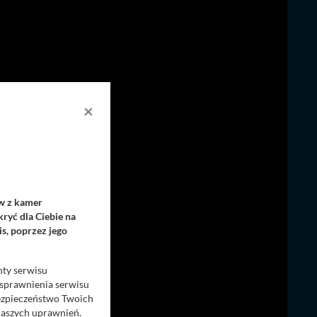
×
ów z kamer
ryć dla Ciebie na
s, poprzez jego
nty serwisu
usprawnienia serwisu
Bezpieczeństwo Twoich
naszych uprawnień.