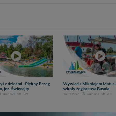
yt z dziećmi - Piękny Brzeg
Wywiad z Mikołajem Matusi
 jez. Święcajty
szkoły żeglarstwa Busola
5min 39s
869
14.05.2026
7min 48s
702