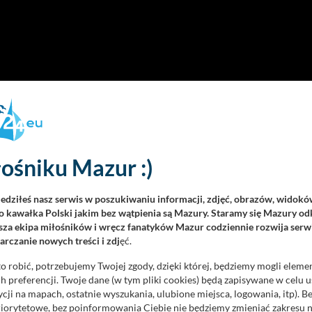
ośniku Mazur :)
iedziłeś nasz serwis w poszukiwaniu informacji, zdjęć, obrazów, widok
 kawałka Polski jakim bez wątpienia są Mazury. Staramy się Mazury odk
za ekipa miłośników i wręcz fanatyków Mazur codziennie rozwija serwi
rczanie nowych treści i zdj
ęć.
o robić, potrzebujemy Twojej zgody, dzięki której, będziemy mogli eleme
 preferencji. Twoje dane (w tym pliki cookies) będą zapisywane w celu 
cji na mapach, ostatnie wyszukania, ulubione miejsca, logowania, itp). 
priorytetowe, bez poinformowania Ciebie nie będziemy zmieniać zakresu 