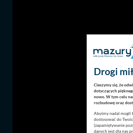
Drogi mił
Cieszymy się, że odw
dotyczących pięknego
nowo. W tym celu nas
rozbudowę oraz dosta
Abyśmy nadal mogli t
dostosować do Twoich
(zapamiętywanie pozy
danych jest dla nas 