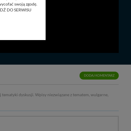
 wycofać swoją zgodę.
RZEJDŹ DO SERWISU
bom trzecim.
anych z formularza
ięcej informacji o
bą ul. Wiejska 17,
ęcia, zabronić ich
DODAJ KOMENTARZ
praw w odniesieniu do
lików - w pewnych
j tematyki dyskusji. Wpisy niezwiązane z tematem, wulgarne,