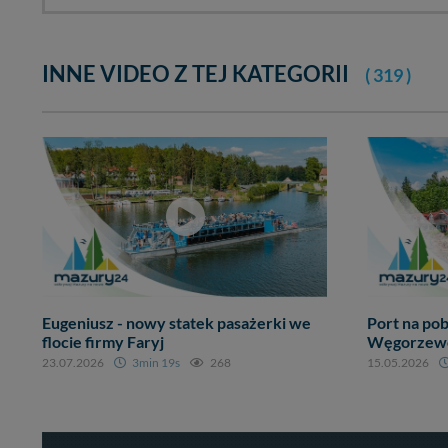
INNE VIDEO Z TEJ KATEGORII
( 319 )
Eugeniusz - nowy statek pasażerki we
Port na pob
flocie firmy Faryj
Węgorzewo,
23.07.2026
3min 19s
268
15.05.2026