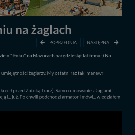
iu na żaglach
POPRZEDNIA
NASTĘPNA
 o "tłoku" na Mazurach parędziesiąt lat temu :) Na
o umiejętności żeglarzy. My ostatni raz taki manewr
r kręcił przed Zatoką Tracz). Samo cumowanie z żaglami
eją i... już. Po chwili podchodzi armator i mówi... wiedziałem