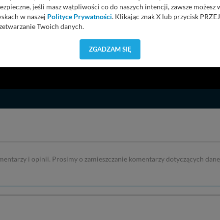
ezpieczne, jeśli masz wątpliwości co do naszych intencji, zawsze możesz
yskach w naszej
Polityce Prywatności
. Klikając znak X lub przycisk P
zetwarzanie Twoich danych.
orzystuje oraz nie udostępnia Twoich danych innym podmiotom oraz oso
ZGADZAM SIĘ
cja, gdy przekazanie Twoich danych jest elementem usługi (przekazanie d
anie danych w przypadku rezerwacji usług typu: nocleg, czartery, itp). W
lności serwisu w
Regulaminie Serwisu
.
ch danych jest: Agencja Reklamowa Kreacja Monika Borkowska, z siedzi
sz z nami skontaktować się za pośrednictwem tej
strony
.
sz: zażądać dostępu do swoich danych, zażądać ich poprawienia lub usuni
taj jednak, że nie zawsze jest możliwe techniczne zrealizowanie Twoich 
 w plikach cookies. Twoja przeglądarka umożliwia Ci skasowanie tych p
my tego zrobić za Ciebie.
mentarzy i opinii. Prosimy o zamieszczanie komentarzy dotyczących dane
 miłego odkrywania Mazur na nowo...