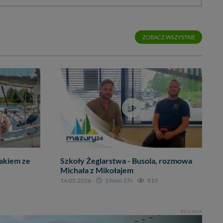
ZOBACZ WSZYSTKIE
akiem ze
Szkoły Żeglarstwa - Busola, rozmowa
Michała z Mikołajem
14.05.2026
19min 37s
810
REKLAMA