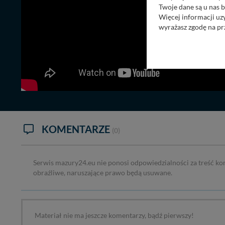
Twoje dane są u nas b
Więcej informacji uz
wyrażasz zgodę na pr
Nasz serwis nie wyk
Wyjątkiem jest sytua
kontaktowego, przekaz
zasadach i funkcjona
Administratorem Twoi
11-500 Giżycko. Może
W każdej chwili może
KOMENTARZE
(0)
przetwarzania. Pamię
informacji zawartych
przypadkach nie może
Serwis mazury24.eu nie ponosi odpowiedzialności za treść ko
Dziękujemy, i życzmy
obraźliwe, naruszające prawo będą usuwane.
Materiał nie ma jeszcze komentarzy, bądź pierwszy!