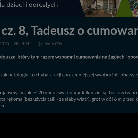
cz. 8, Tadeusz o cumowan
.2020
4944
5min 03s
deusza, który tym razem wspomni cumowanie na żaglach i opowie
ak patologia, to chyba z racji coraz mniejszej wyobraźni i obawy 
ujaliśmy się jakieś 20 minut wykonując kilkadziesiąt halsów (wiat
a rękoma (bez użycia talii - za słaby wiatr), grot w dół 6 m przed k
sem