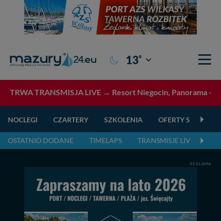
°
13
Giżycko
TRWA TRANSMISJA LIVE →
Resort Niegocin, Panorama - tr
NOCLEGI
CZARTERY
SZKOLENIA
OFERTY SPECJALN
OSTATNIO DODANE
TIMELAPS
TRANSMISJE LIVE
NA
REKLAMA