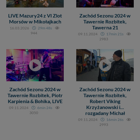
Twoich danych innym podmiotom oraz osobom
trzecim. Wyjątkiem jest sytuacja, gdy przekazanie
LIVE Mazury24 z VI Zlot
Zachód Sezonu 2024 w
Twoich danych jest elementem usługi (przekazanie
Morsów w Mikołajkach
Tawernie Rozbitek,
danych z formularza kontaktowego, przekazanie danych
Tawerna 21
w przypadku rezerwacji usług typu: nocleg, czartery,
16.03.2026
29m 48s
944
itp). Więcej informacji o zasadach i funkcjonalności
09.11.2024
17min 21s
2983
serwisu w
Regulaminie Serwisu
.
Administratorem Twoich danych jest: Agencja
Reklamowa Kreacja Monika Borkowska, z siedzibą ul.
Wiejska 17, 11-500 Giżycko. Możesz z nami
skontaktować się za pośrednictwem tej
strony
.
W każdej chwili możesz: zażądać dostępu do swoich
danych, zażądać ich poprawienia lub usunięcia,
Zachód Sezonu 2024 w
Zachód Sezonu 2024 w
zabronić ich przetwarzania. Pamiętaj jednak, że nie
Tawernie Rozbitek, Piotr
Tawernie Rozbitek,
zawsze jest możliwe techniczne zrealizowanie Twoich
Karpienia & Bohika, LIVE
Robert Viking
praw w odniesieniu do informacji zawartych w plikach
Krzyżanowski i...
09.11.2024
6min 24s
rozgadany Michał
cookies. Twoja przeglądarka umożliwia Ci skasowanie
3050
tych plików - w pewnych przypadkach nie możemy tego
09.11.2024
16min 26s
2993
zrobić za Ciebie.
Dziękujemy, i życzmy miłego odkrywania Mazur na