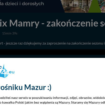
Mix Mamry - zakończenie 
15min 39s
t - jeszcze raz dziękujemy za zaproszenie na zakończenie sezonu i 
ośniku Mazur :)
mentarzy i opinii. Prosimy o zamieszczanie komentarzy dotyczących dane
iedziłeś nasz serwis w poszukiwaniu informacji, zdjęć, obrazów, widok
 kawałka Polski jakim bez wątpienia są Mazury. Staramy się Mazury odk