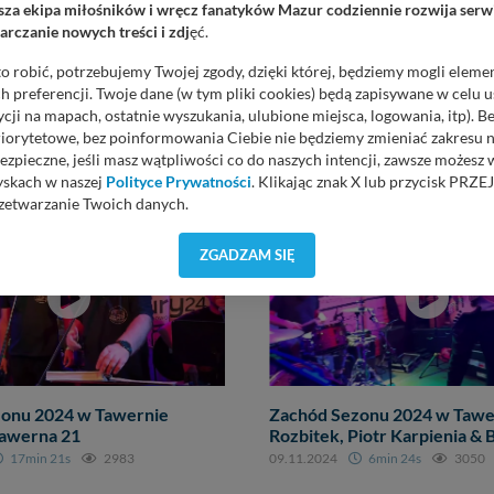
za ekipa miłośników i wręcz fanatyków Mazur codziennie rozwija serwi
rczanie nowych treści i zdj
ęć.
o robić, potrzebujemy Twojej zgody, dzięki której, będziemy mogli eleme
 preferencji. Twoje dane (w tym pliki cookies) będą zapisywane w celu 
cji na mapach, ostatnie wyszukania, ulubione miejsca, logowania, itp). 
priorytetowe, bez poinformowania Ciebie nie będziemy zmieniać zakresu 
ezpieczne, jeśli masz wątpliwości co do naszych intencji, zawsze możesz
yskach w naszej
Polityce Prywatności
. Klikając znak X lub przycisk P
zetwarzanie Twoich danych.
orzystuje oraz nie udostępnia Twoich danych innym podmiotom oraz oso
ZGADZAM SIĘ
cja, gdy przekazanie Twoich danych jest elementem usługi (przekazanie d
anie danych w przypadku rezerwacji usług typu: nocleg, czartery, itp). W
lności serwisu w
Regulaminie Serwisu
.
ch danych jest: Agencja Reklamowa Kreacja Monika Borkowska, z siedzi
sz z nami skontaktować się za pośrednictwem tej
strony
.
sz: zażądać dostępu do swoich danych, zażądać ich poprawienia lub usuni
onu 2024 w Tawernie
Zachód Sezonu 2024 w Tawe
taj jednak, że nie zawsze jest możliwe techniczne zrealizowanie Twoich 
Tawerna 21
Rozbitek, Piotr Karpienia & 
 w plikach cookies. Twoja przeglądarka umożliwia Ci skasowanie tych p
17min 21s
2983
09.11.2024
6min 24s
3050
my tego zrobić za Ciebie.