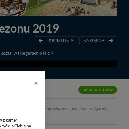
sezonu 2019
POPRZEDNIA
NASTĘPNA
udział w I Regatach o Nic :)
×
DODAJ KOMENTARZ
j tematyki dyskusji. Wpisy niezwiązane z tematem, wulgarne,
ów z kamer
ryć dla Ciebie na