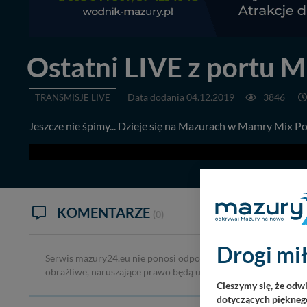
Ostatni LIVE z portu 
TRANSMISJE LIVE
Data dodania 04.12.2019
3846
Jeszcze nie śpimy... Dzieje się na Mazurach w Mamry Mix Por
KOMENTARZE
(0)
Drogi mił
Serwis mazury24.eu nie ponosi odpowiedzialności za treść ko
obraźliwe, naruszające prawo będą usuwane.
Cieszymy się, że odw
dotyczących pięknego