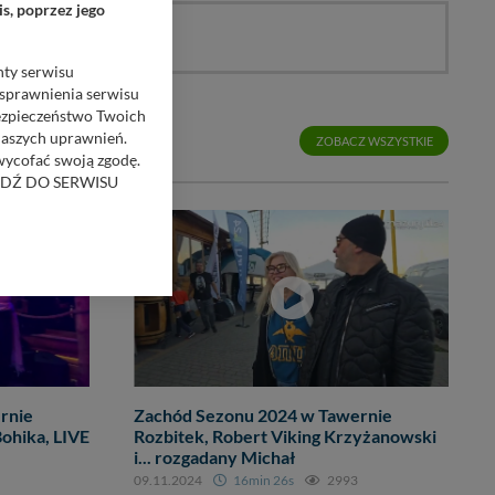
s, poprzez jego
nty serwisu
usprawnienia serwisu
Bezpieczeństwo Twoich
naszych uprawnień.
ZOBACZ WSZYSTKIE
 wycofać swoją zgodę.
RZEJDŹ DO SERWISU
bom trzecim.
anych z formularza
ięcej informacji o
bą ul. Wiejska 17,
ęcia, zabronić ich
rnie
Zachód Sezonu 2024 w Tawernie
praw w odniesieniu do
Bohika, LIVE
Rozbitek, Robert Viking Krzyżanowski
i... rozgadany Michał
lików - w pewnych
09.11.2024
16min 26s
2993