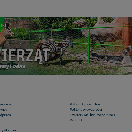
 miłego odkrywania Mazur na nowo...
serwisie
Patronaty medialne
rwisu
Polityka prywatności
ółpraca
Czartery on-line - współpraca
Kontakt
ny dla firm