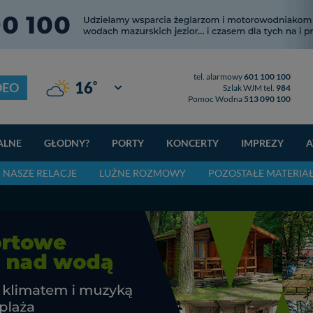
tel. alarmowy
601 100 100
°
16
DEO
Giżycko
Szlak WJM tel.
984
Pomoc Wodna
513 090 100
ALNE
GŁODNY?
PORTY
KONCERTY
IMPREZY
A
NASZE RELACJE
LUŻNE ROZMOWY
POZOSTAŁE MATERIA