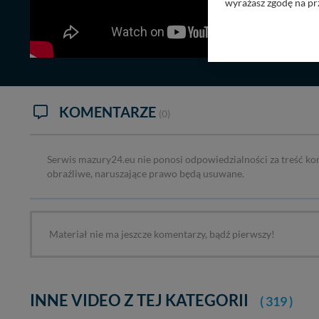
wyrażasz zgodę na pr
Nasz serwis nie wyk
Wyjątkiem jest sytua
kontaktowego, przekaz
zasadach i funkcjona
Administratorem Twoi
KOMENTARZE
11-500 Giżycko. Może
(0)
W każdej chwili może
przetwarzania. Pamię
Serwis mazury24.eu nie ponosi odpowiedzialności za treść ko
informacji zawartych
obraźliwe, naruszające prawo będą usuwane.
przypadkach nie może
Dziękujemy, i życzmy
Materiał nie ma jeszcze komentarzy, bądź pierwszy!
INNE VIDEO Z TEJ KATEGORII
( 319 )