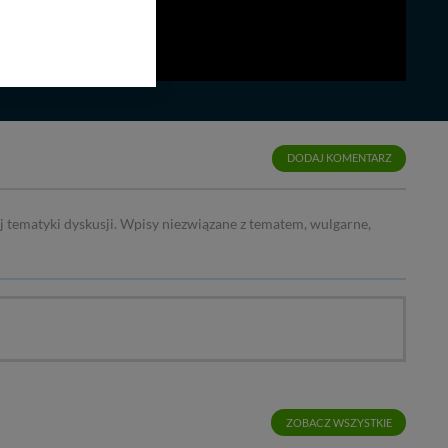
bom trzecim.
anych z formularza
ięcej informacji o
bą ul. Wiejska 17,
DODAJ KOMENTARZ
ęcia, zabronić ich
praw w odniesieniu do
j tematyki dyskusji. Wpisy niezwiązane z tematem, wulgarne,
lików - w pewnych
ZOBACZ WSZYSTKIE