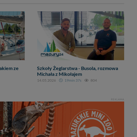
akiem ze
Szkoły Żeglarstwa - Busola, rozmowa
Michała z Mikołajem
14.05.2026
19min 37s
804
REKLAMA