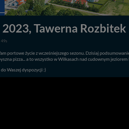
023, Tawerna Rozbitek i
 49s
am portowe życie z wcześniejszego sezonu. Dzisiaj podsumowanie
 pyszna pizza... a to wszystko w Wilkasach nad cudownym jeziorem 
ą do Waszej dyspozycji :)