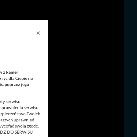
×
ów z kamer
ryć dla Ciebie na
s, poprzez jego
nty serwisu
usprawnienia serwisu
Bezpieczeństwo Twoich
naszych uprawnień.
 wycofać swoją zgodę.
RZEJDŹ DO SERWISU