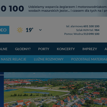
tel. alarmowy
601 100 100
°
19
DEO
Giżycko
Szlak WJM tel.
984
Pomoc Wodna
513 090 100
ALNE
GŁODNY?
PORTY
KONCERTY
IMPREZY
A
NASZE RELACJE
LUŻNE ROZMOWY
POZOSTAŁE MATERIA