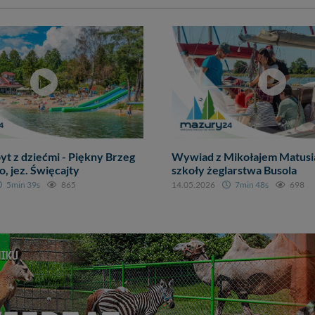
yt z dziećmi - Piękny Brzeg
Wywiad z Mikołajem Matusi
 jez. Święcajty
szkoły żeglarstwa Busola
5min 39s
865
14.05.2026
7min 48s
698