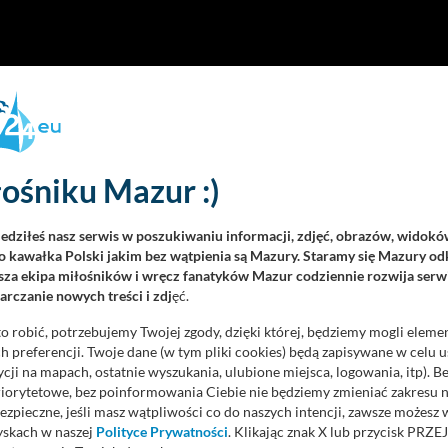
ośniku Mazur :)
iedziłeś nasz serwis w poszukiwaniu informacji, zdjęć, obrazów, widok
 kawałka Polski jakim bez wątpienia są Mazury. Staramy się Mazury odk
za ekipa miłośników i wręcz fanatyków Mazur codziennie rozwija serwi
rczanie nowych treści i zdj
ęć.
o robić, potrzebujemy Twojej zgody, dzięki której, będziemy mogli eleme
 preferencji. Twoje dane (w tym pliki cookies) będą zapisywane w celu 
cji na mapach, ostatnie wyszukania, ulubione miejsca, logowania, itp). 
priorytetowe, bez poinformowania Ciebie nie będziemy zmieniać zakresu 
ezpieczne, jeśli masz wątpliwości co do naszych intencji, zawsze możesz
yskach w naszej
Polityce Prywatności
. Klikając znak X lub przycisk P