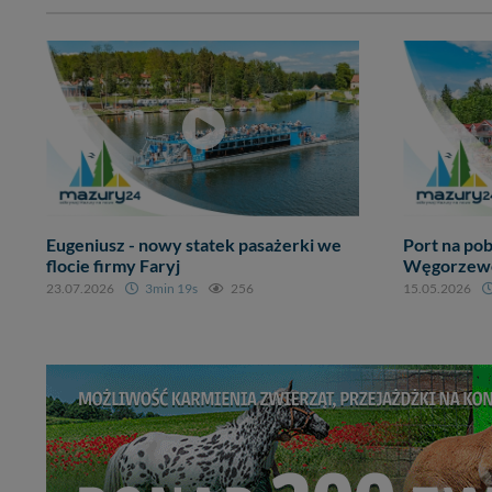
Eugeniusz - nowy statek pasażerki we
Port na pob
flocie firmy Faryj
Węgorzewo,
23.07.2026
3min 19s
256
15.05.2026