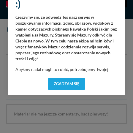
:)
Cieszymy się, że odwiedziłeś nasz serwis w
poszukiwaniu informacji, zdjęć, obrazów, widoków z
KOMENTARZE
kamer dotyczących pięknego kawałka Polski jakim bez
(0)
wątpienia są Mazury. Staramy się Mazury odkryć dla
Ciebie na nowo. W tym celu nasza ekipa miłośników i
DODAJ KOMENTARZ
wręcz fanatyków Mazur codziennie rozwija serwis,
poprzez jego rozbudowę oraz dostarczanie nowych
treści i zdj
ęć.
Serwis mazury24.eu nie ponosi odpowiedzialności za treść
Abyśmy nadal mogli to robić, potrzebujemy Twojej
komentarzy i opinii. Prosimy o zamieszczanie komentarzy
zgody, dzięki której, będziemy mogli elementy serwisu
dotyczących danej tematyki dyskusji. Wpisy niezwiązane z
dostosować do Twoich preferencji. Twoje dane (w tym
tematem, wulgarne, obraźliwe, naruszające prawo będą
ZGADZAM SIĘ
pliki cookies) będą zapisywane w celu usprawnienia
usuwane.
serwisu (zapamiętywanie pozycji na mapach, ostatnie
wyszukania, ulubione miejsca, logowania, itp).
Bezpieczeństwo Twoich danych jest dla nas
priorytetowe, bez poinformowania Ciebie nie będziemy
Materiał nie ma jeszcze komentarzy, bądź pierwszy!
zmieniać zakresu naszych uprawnień. Twoje dane są u
nas bezpieczne, jeśli masz wątpliwości co do naszych
intencji, zawsze możesz wycofać swoją zgodę. Więcej