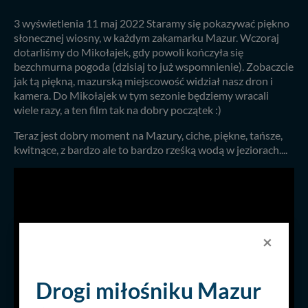
3 wyświetlenia 11 maj 2022 Staramy się pokazywać piękno
słonecznej wiosny, w każdym zakamarku Mazur. Wczoraj
dotarliśmy do Mikołajek, gdy powoli kończyła się
bezchmurna pogoda (dzisiaj to już wspomnienie). Zobaczcie
jak tą piękną, mazurską miejscowość widział nasz dron i
kamera. Do Mikołajek w tym sezonie będziemy wracali
wiele razy, a ten film tak na dobry początek :)
Teraz jest dobry moment na Mazury, ciche, piękne, tańsze,
kwitnące, z bardzo ale to bardzo rześką wodą w jeziorach....
×
Drogi miłośniku Mazur