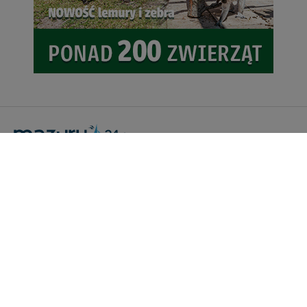
Portal Turystyczny mazury24.eu
tel. 608 490 111 (Info)
info@mazury24.eu - formularz kontaktowy.
Wydawca Kreacja, ul. Wiejska 17, 11-500 Giżycko
Informacje o serwisie
Patronaty medialne
Pliki do pobrania
Regulamin serwisu
Polityka prywatności
Kamery on-line a Rodo
Noclegi - współpraca
Czartery on-line - współpraca
Cennik serwisu mazury24.eu
Praca
Kontakt