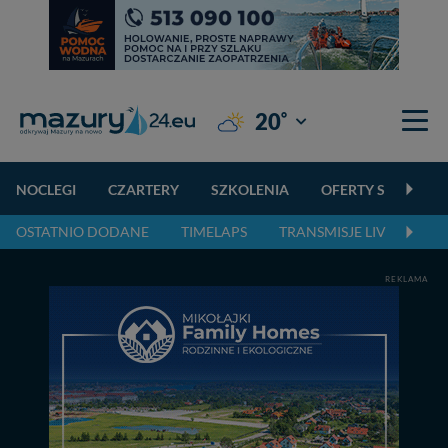
°
20
Giżycko
NOCLEGI
CZARTERY
SZKOLENIA
OFERTY SPECJALN
OSTATNIO DODANE
TIMELAPS
TRANSMISJE LIVE
NA
REKLAMA